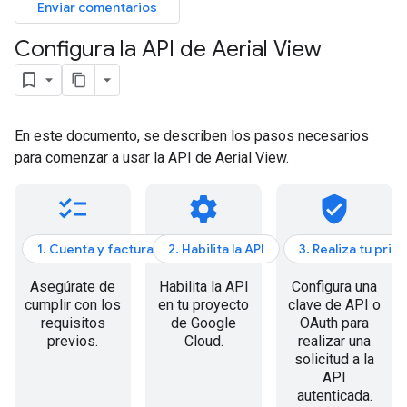
Enviar comentarios
Configura la API de Aerial View
En este documento, se describen los pasos necesarios
para comenzar a usar la API de Aerial View.
checklist
settings
verified_user
1. Cuenta y facturación
2. Habilita la API
3. Realiza tu prim
Asegúrate de
Habilita la API
Configura una
cumplir con los
en tu proyecto
clave de API o
requisitos
de Google
OAuth para
previos.
Cloud.
realizar una
solicitud a la
API
autenticada.