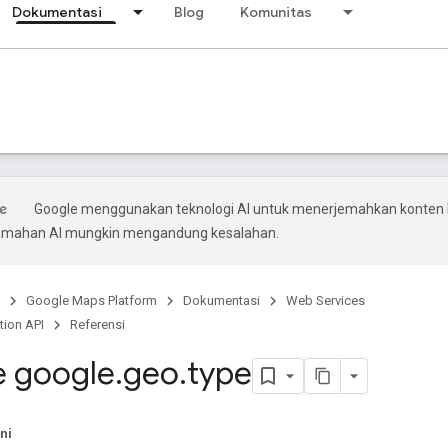
Dokumentasi
Blog
Komunitas
Google menggunakan teknologi AI untuk menerjemahkan konten
rjemahan AI mungkin mengandung kesalahan.
Google Maps Platform
Dokumentasi
Web Services
tion API
Referensi
 google
.
geo
.
type
ni