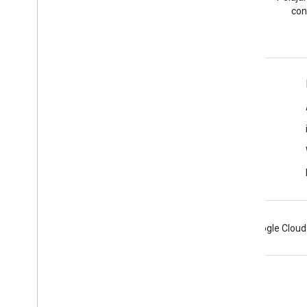
tag google-maps.
con
Pelajari Lebih Lanjut
FAQ
API Picker
Praktik terbaik keamanan API
Mengoptimalkan Penggunaan Layanan Web
Android
Chrome
Firebase
Google Cloud
Persyaratan
Privasi
Manage cookies