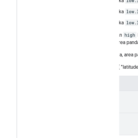
Jika
low.
Jika
low.
Jika
low.
low
dan
high
atas). Area pan
Misalnya, area 
{ "low": { "latitu
Kolom
low
high