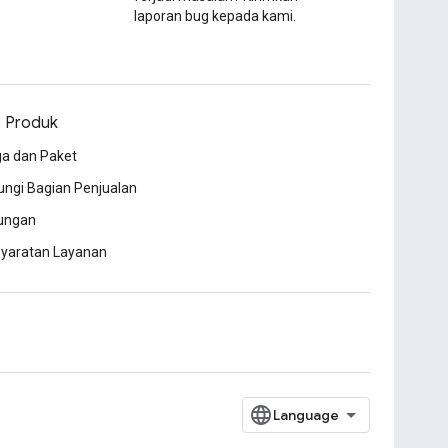
laporan bug kepada kami.
o Produk
a dan Paket
ngi Bagian Penjualan
ungan
syaratan Layanan