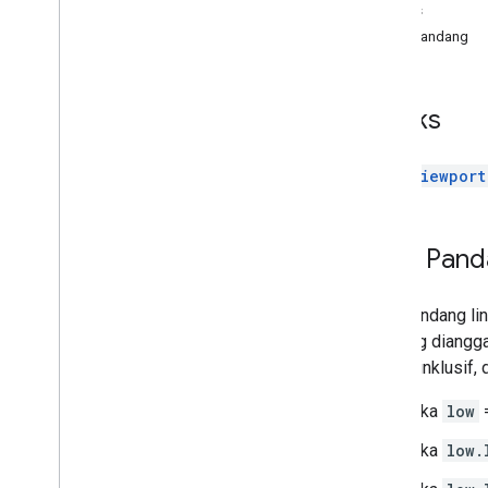
Indeks
Area Pandang
Indeks
Viewport
Area Pand
Area pandang lin
pandang dianggap
derajat inklusif,
Jika
low
Jika
low.