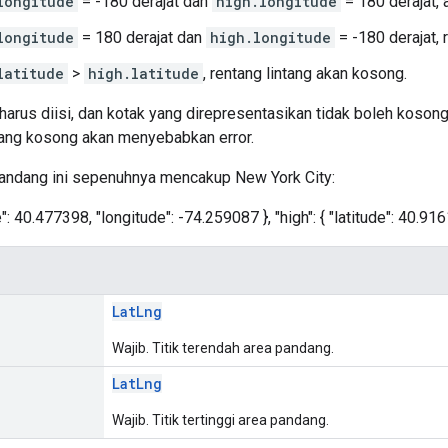
longitude
= -180 derajat dan
high.longitude
= 180 derajat,
longitude
= 180 derajat dan
high.longitude
= -180 derajat, 
latitude
>
high.latitude
, rentang lintang akan kosong.
harus diisi, dan kotak yang direpresentasikan tidak boleh kosong 
dang kosong akan menyebabkan error.
pandang ini sepenuhnya mencakup New York City:
de": 40.477398, "longitude": -74.259087 }, "high": { "latitude": 40.91
LatLng
Wajib. Titik terendah area pandang.
LatLng
Wajib. Titik tertinggi area pandang.