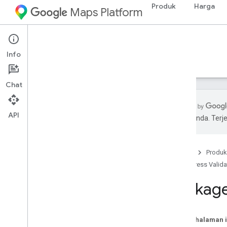
Produk
Harga
Maps Platform
Web Services
Address Validation API
Info
Panduan
Referensi
Referensi
Chat
API
pilihan Anda. Te
Referensi REST
Referensi RPC
Beranda
Produk
Ringkasan
Address Valida
google
.
geo
.
type
google
.
maps
.
addressvalidate
.
v1
Package
google
.
type
Pada halaman i