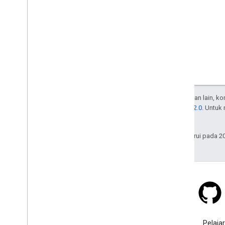
Kecuali dinyatakan lain, k
Lisensi Apache 2.0
. Untuk
afiliasinya.
Terakhir diperbarui pada 2
Stack Overflow
Ajukan pertanyaan dengan
Pelajar