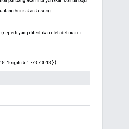
 area pandang akan menyertakan semua bujur.
rentang bujur akan kosong.
(seperti yang ditentukan oleh definisi di
618, "longitude": -73.70018 } }