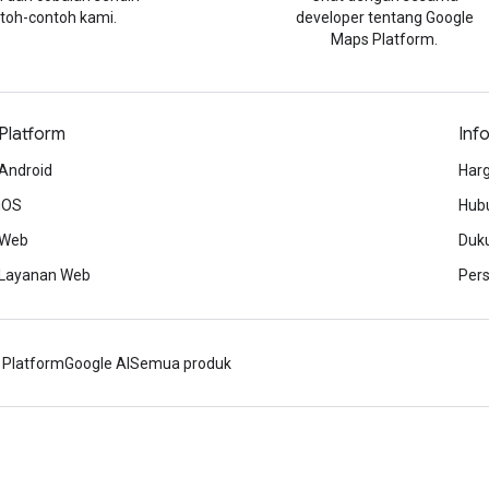
toh-contoh kami.
developer tentang Google
Maps Platform.
Platform
Inf
Android
Harg
iOS
Hubu
Web
Duk
Layanan Web
Per
 Platform
Google AI
Semua produk