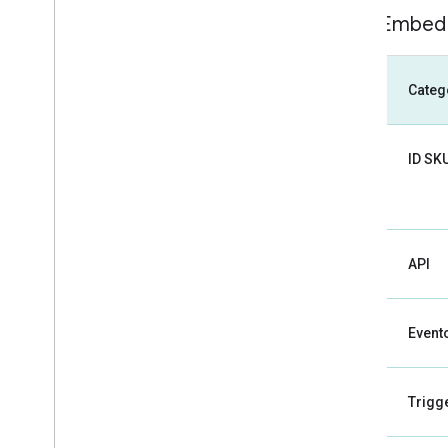
SKU: Embed
Categ
ID SK
API
Evento
Trigg