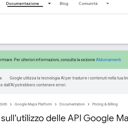
Documentazione
Blog
Comunità
rmiare. Per ulteriori informazioni, consulta la sezione
Abbonamenti
.
Google utilizza la tecnologia AI per tradurre i contenuti nella tua li
e dall'AI potrebbero contenere errori.
dotti
Google Maps Platform
Documentation
Pricing & Billing
 sull'utilizzo delle API Google 