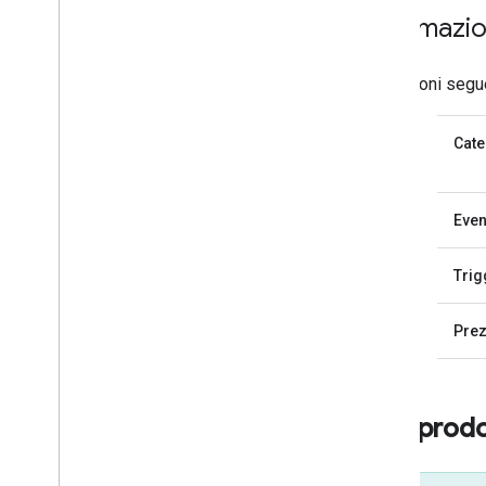
Informazio
Le sezioni segue
Cate
Even
Trig
Prez
SKU prodo