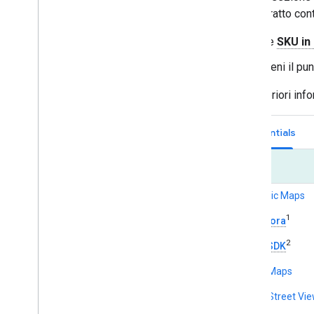
nell'estratto con
Le
SKU in
Tieni il p
Per ulteriori in
Essentials
Maps
Dynamic Maps
1
Incorpora
2
Maps SDK
Static Maps
Static Street Vi