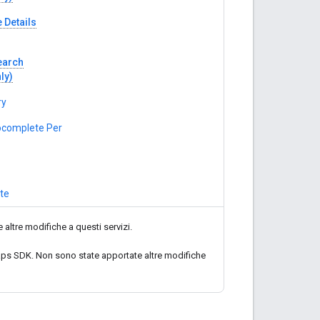
 Details
earch
ly)
ry
tocomplete Per
te
tre modifiche a questi servizi.
aps SDK. Non sono state apportate altre modifiche