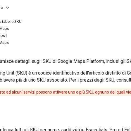
na
e tabelle SKU
 Maps
aps ]
 Maps
rnisce dettagli sugli SKU di Google Maps Platform, inclusi gli SK
g Unit (SKU) è un codice identificativo dell'articolo distinto d
ò avere più di uno SKU associato. Per i prezzi degli SKU, consulta
este ad alcuni servizi possono attivare uno o più SKU, ognuno dei quali v
lenca tutti gli SKU per nome, suddivisi in Essentials, Pro ed En