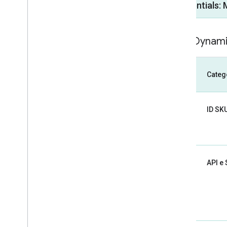
[ Essentials: 
SKU: Dynam
Categ
ID SK
API e