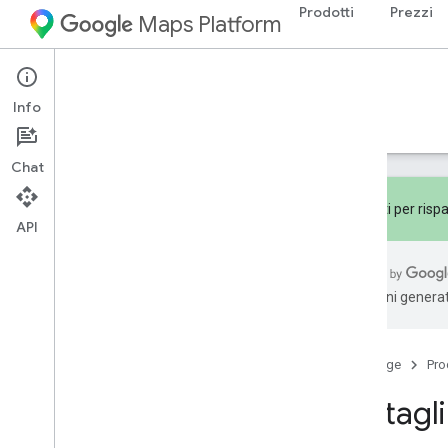
Prodotti
Prezzi
Maps Platform
Documentation
Pricing & Billing
Info
Prezzi
Fatturazione
Monitoraggio
Chat
Abbonati per rispa
API
Panoramica
traduzioni generat
Prezzi
Categorie di prezzi
Pagamento a consumo
Home page
Pro
Abbonamenti
Dettagli
Dettagli su prezzi e utilizzo