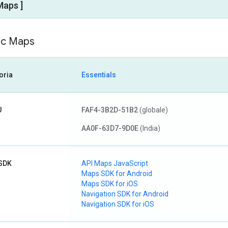
Maps ]
ic Maps
oria
Essentials
U
FAF4-3B2D-51B2
(globale)
AA0F-63D7-9D0E
(India)
 SDK
API Maps JavaScript
Maps SDK for Android
Maps SDK for iOS
Navigation SDK for Android
Navigation SDK for iOS