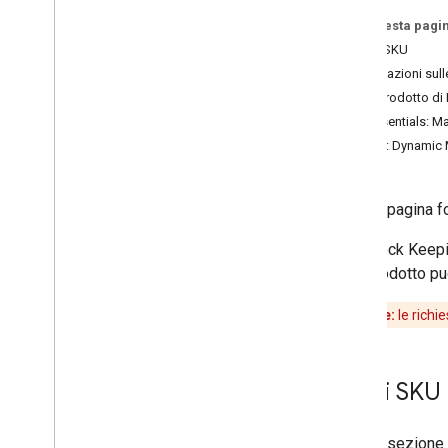
Prezzi (a livello globale)
Su questa pagi
Prezzi (India)
Nomi SKU
Dettagli utilizzo
Informazioni sull
SKU prodotto di
Risorse
[ Essentials: M
Glossario dei prezzi
SKU: Dynamic
Programmi pubblici
Questa pagina fo
Uno Stock Keepin
e un prodotto pu
Importante:
le richi
Nomi SKU
Questa sezione e