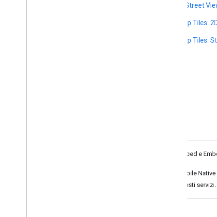
Static Street V
API Map Tiles: 2
API Map Tiles: St
1
Embed e Embed 
2
Mobile Native 
a questi servizi.