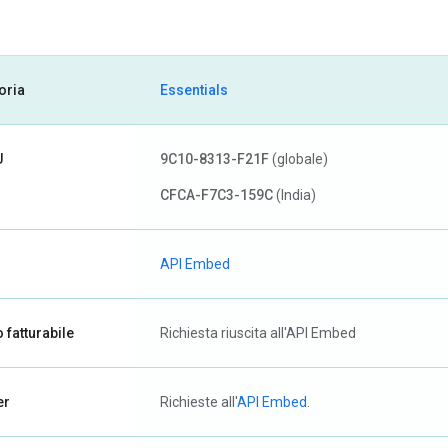
oria
Essentials
U
9C10-8313-F21F
(globale)
CFCA-F7C3-159C
(India)
API Embed
 fatturabile
Richiesta riuscita all'API Embed
er
Richieste all'
API Embed
.