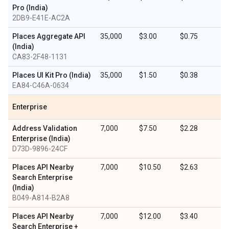
Pro (India)
2DB9-E41E-AC2A
Places Aggregate API
35,000
$3.00
$0.75
(India)
CA83-2F48-1131
Places UI Kit Pro (India)
35,000
$1.50
$0.38
EA84-C46A-0634
Enterprise
Address Validation
7,000
$7.50
$2.28
Enterprise (India)
D73D-9896-24CF
Places API Nearby
7,000
$10.50
$2.63
Search Enterprise
(India)
B049-A814-B2A8
Places API Nearby
7,000
$12.00
$3.40
Search Enterprise +