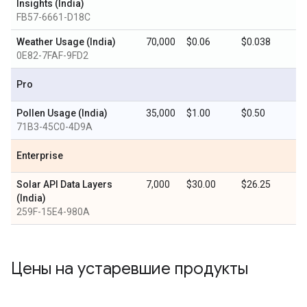
Insights (India)
FB57-6661-D18C
Weather Usage (India)
70,000
$0.06
$0.038
0E82-7FAF-9FD2
Pro
Pollen Usage (India)
35,000
$1.00
$0.50
71B3-45C0-4D9A
Enterprise
Solar API Data Layers
7,000
$30.00
$26.25
(India)
259F-15E4-980A
Цены на устаревшие продукты