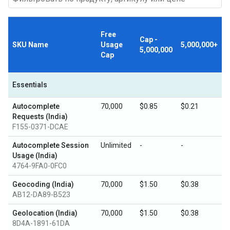
Free
Cap -
SKU Name
Usage
5,000,000+
5,000,000
Cap
Essentials
Autocomplete
70,000
$0.85
$0.21
Requests (India)
F155-0371-DCAE
Autocomplete Session
Unlimited
-
-
Usage (India)
4764-9FA0-0FC0
Geocoding (India)
70,000
$1.50
$0.38
AB12-DA89-B523
Geolocation (India)
70,000
$1.50
$0.38
8D4A-1891-61DA