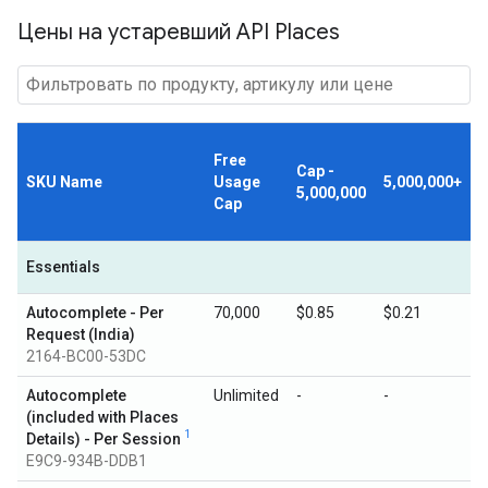
Цены на устаревший API Places
Free
Cap -
SKU Name
Usage
5,000,000+
5,000,000
Cap
Essentials
Autocomplete - Per
70,000
$0.85
$0.21
Request (India)
2164-BC00-53DC
Autocomplete
Unlimited
-
-
(included with Places
1
Details) - Per Session
E9C9-934B-DDB1