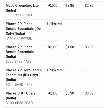
Maps Grounding Lite
70,000
$3.85
$2.80
(India)
E1E0-C208-1C60
Places API Place
Unlimited
-
-
Details Essentials (IDs
Only) (India)
FAA1-1118-93BE
Places API Place
70,000
$1.50
$0.38
Details Essentials
(India)
8036-9499-4AF9
Places API Text Search
Unlimited
-
-
Essentials (IDs Only)
(India)
9C44-5A2D-4E06
Places UI Kit Query
70,000
$0.30
$0.08
(India)
B10D-0B66-6EAD