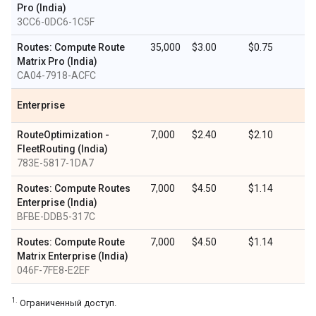
Pro (India)
3CC6-0DC6-1C5F
Routes: Compute Route
35,000
$3.00
$0.75
Matrix Pro (India)
CA04-7918-ACFC
Enterprise
RouteOptimization -
7,000
$2.40
$2.10
FleetRouting (India)
783E-5817-1DA7
Routes: Compute Routes
7,000
$4.50
$1.14
Enterprise (India)
BFBE-DDB5-317C
Routes: Compute Route
7,000
$4.50
$1.14
Matrix Enterprise (India)
046F-7FE8-E2EF
1.
Ограниченный доступ.