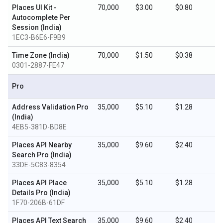
Places UI Kit -
70,000
$3.00
$0.80
Autocomplete Per
Session (India)
1EC3-B6E6-F9B9
Time Zone (India)
70,000
$1.50
$0.38
0301-2887-FE47
Pro
Address Validation Pro
35,000
$5.10
$1.28
(India)
4EB5-381D-BD8E
Places API Nearby
35,000
$9.60
$2.40
Search Pro (India)
33DE-5C83-8354
Places API Place
35,000
$5.10
$1.28
Details Pro (India)
1F70-206B-61DF
Places API Text Search
35,000
$9.60
$2.40