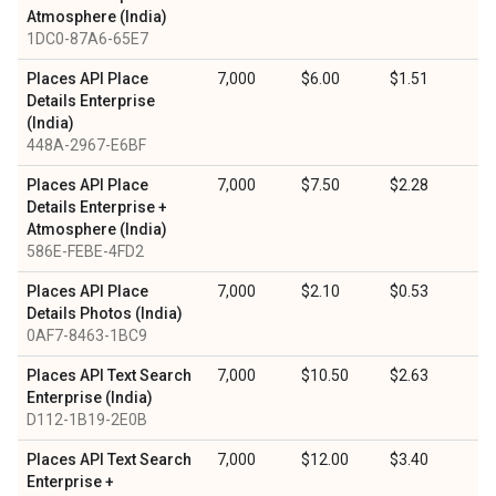
Atmosphere (India)
1DC0-87A6-65E7
Places API Place
7,000
$6.00
$1.51
Details Enterprise
(India)
448A-2967-E6BF
Places API Place
7,000
$7.50
$2.28
Details Enterprise +
Atmosphere (India)
586E-FEBE-4FD2
Places API Place
7,000
$2.10
$0.53
Details Photos (India)
0AF7-8463-1BC9
Places API Text Search
7,000
$10.50
$2.63
Enterprise (India)
D112-1B19-2E0B
Places API Text Search
7,000
$12.00
$3.40
Enterprise +