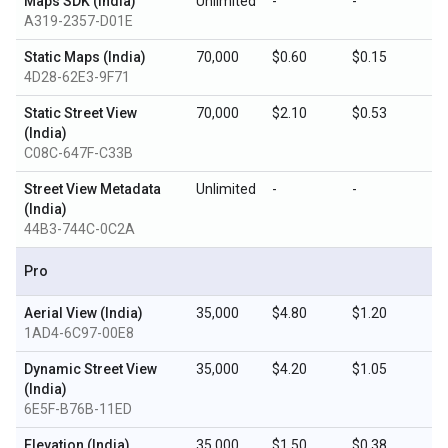
Maps SDK (India)
Unlimited
-
-
A319-2357-D01E
Static Maps (India)
70,000
$0.60
$0.15
4D28-62E3-9F71
Static Street View
70,000
$2.10
$0.53
(India)
C08C-647F-C33B
Street View Metadata
Unlimited
-
-
(India)
44B3-744C-0C2A
Pro
Aerial View (India)
35,000
$4.80
$1.20
1AD4-6C97-00E8
Dynamic Street View
35,000
$4.20
$1.05
(India)
6E5F-B76B-11ED
Elevation (India)
35,000
$1.50
$0.38