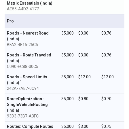
Matrix Essentials (India)
AE55-A4D2-4177
Pro
Roads - Nearest Road
35,000
$3.00
$0.76
(India)
BFA2-4E15-25C5
Roads - Route Traveled
35,000
$3.00
$0.76
(India)
C090-EC88-30C5
Roads - Speed Limits
35,000
$12.00
$12.00
1
(India)
242A-7AE7-0C94
RouteOptimization -
35,000
$0.80
$0.70
SingleVehicleRouting
(India)
93D3-73B7-A3FC
Routes: Compute Routes
35,000
$3.00
$0.75