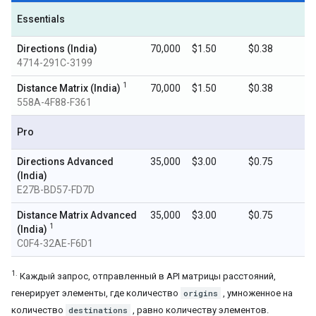
Essentials
Directions (India)
70,000
$1.50
$0.38
4714-291C-3199
1
Distance Matrix (India)
70,000
$1.50
$0.38
558A-4F88-F361
Pro
Directions Advanced
35,000
$3.00
$0.75
(India)
E27B-BD57-FD7D
Distance Matrix Advanced
35,000
$3.00
$0.75
1
(India)
C0F4-32AE-F6D1
1.
Каждый запрос, отправленный в API матрицы расстояний,
генерирует элементы, где количество
origins
, умноженное на
количество
destinations
, равно количеству элементов.