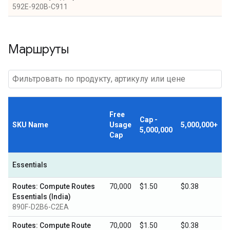
592E-920B-C911
Маршруты
Free
Cap -
SKU Name
Usage
5,000,000+
5,000,000
Cap
Essentials
Routes: Compute Routes
70,000
$1.50
$0.38
Essentials (India)
890F-D2B6-C2EA
Routes: Compute Route
70,000
$1.50
$0.38