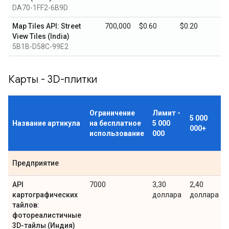
DA70-1FF2-6B9D
Map Tiles API: Street
700,000
$0.60
$0.20
View Tiles (India)
5B1B-D58C-99E2
Карты - 3D-плитки
Ограничение
Лимит -
5 000
Название артикула
на бесплатное
5 000
000+
использование
000
Предприятие
API
7000
3,30
2,40
картографических
доллара
доллара
тайлов:
фотореалистичные
3D-тайлы (Индия)