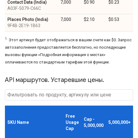
Contact Data (India)
7,000
$0.90
$0.23
A03F-5079-C66C
Places Photo (India)
7,000
$2.10
$0.53
9F4B-2E19-1B63
1.
Этот артикул будет отображаться в вашем счете как $0. Запрос
автозаполнения предоставляется бесплатно, но последующие
вызовы функции «Подробная информация о местах»
оплачиваются по стандартным тарифам этой функции.
API маршрутов
.
Устаревшие цены
.
Free
Cap -
SKU Name
Usage
5,000,000+
5,000,000
Cap