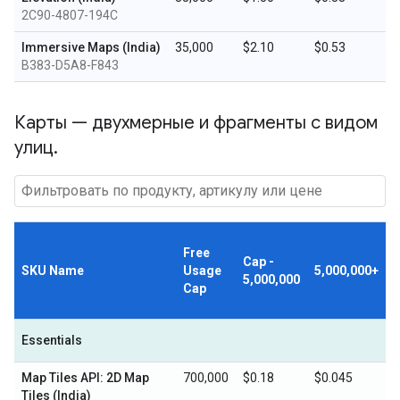
2C90-4807-194C
Immersive Maps (India)
35,000
$2.10
$0.53
B383-D5A8-F843
Карты — двухмерные и фрагменты с видом
улиц
.
Free
Cap -
SKU Name
Usage
5,000,000+
5,000,000
Cap
Essentials
Map Tiles API: 2D Map
700,000
$0.18
$0.045
Tiles (India)