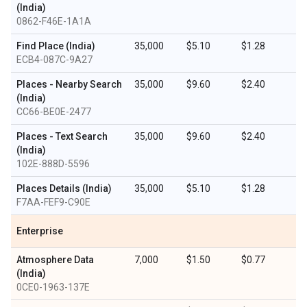
(India)
0862-F46E-1A1A
Find Place (India)
35,000
$5.10
$1.28
ECB4-087C-9A27
Places - Nearby Search
35,000
$9.60
$2.40
(India)
CC66-BE0E-2477
Places - Text Search
35,000
$9.60
$2.40
(India)
102E-888D-5596
Places Details (India)
35,000
$5.10
$1.28
F7AA-FEF9-C90E
Enterprise
Atmosphere Data
7,000
$1.50
$0.77
(India)
0CE0-1963-137E