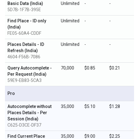
Basic Data (India)
Unlimited
-
-
5D7B-1F7B-395E
Find Place - ID only
Unlimited
-
-
(India)
FE05-60A4-CDDF
Places Details - ID
Unlimited
-
-
Refresh (India)
4604-F56B-7086
Query Autocomplete -
70,000
$0.85
$0.21
Per Request (India)
59E9-EB83-5CA3
Pro
Autocomplete without
35,000
$5.10
$1.28
Places Details - Per
Session (India)
C625-D3CE-DF37
Find Current Place
35,000
$9.00
$2.25