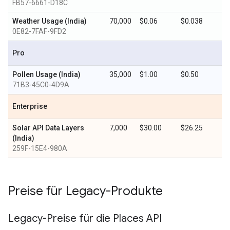
FB57-6661-D18C
Weather Usage (India)
70,000
$0.06
$0.038
0E82-7FAF-9FD2
Pro
Pollen Usage (India)
35,000
$1.00
$0.50
71B3-45C0-4D9A
Enterprise
Solar API Data Layers
7,000
$30.00
$26.25
(India)
259F-15E4-980A
Preise für Legacy-Produkte
Legacy-Preise für die Places API