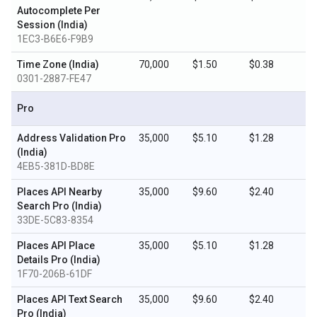
Autocomplete Per
Session (India)
1EC3-B6E6-F9B9
Time Zone (India)
70,000
$1.50
$0.38
0301-2887-FE47
Pro
Address Validation Pro
35,000
$5.10
$1.28
(India)
4EB5-381D-BD8E
Places API Nearby
35,000
$9.60
$2.40
Search Pro (India)
33DE-5C83-8354
Places API Place
35,000
$5.10
$1.28
Details Pro (India)
1F70-206B-61DF
Places API Text Search
35,000
$9.60
$2.40
Pro (India)