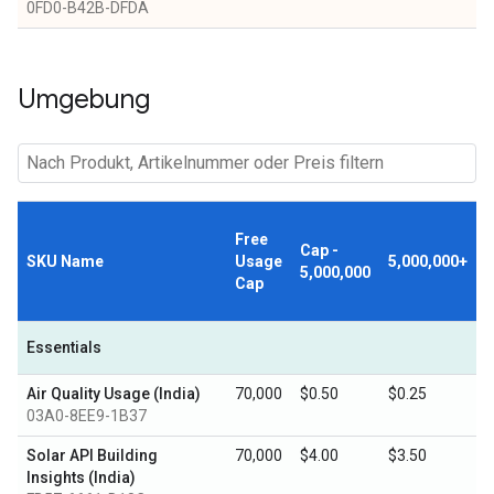
0FD0-B42B-DFDA
Umgebung
Free
Cap -
SKU Name
Usage
5,000,000+
5,000,000
Cap
Essentials
Air Quality Usage (India)
70,000
$0.50
$0.25
03A0-8EE9-1B37
Solar API Building
70,000
$4.00
$3.50
Insights (India)