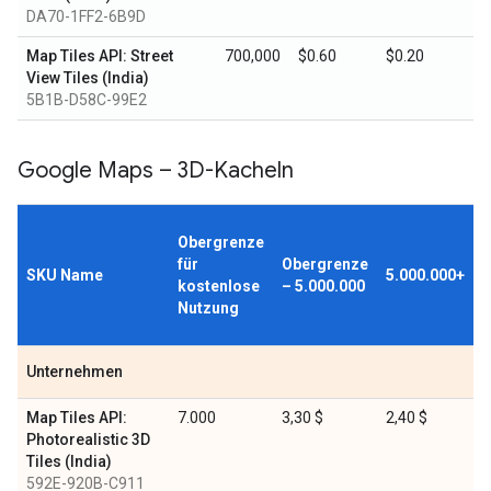
DA70-1FF2-6B9D
Map Tiles API: Street
700,000
$0.60
$0.20
View Tiles (India)
5B1B-D58C-99E2
Google Maps – 3D-Kacheln
Obergrenze
für
Obergrenze
SKU Name
5.000.000+
kostenlose
– 5.000.000
Nutzung
Unternehmen
Map Tiles API:
7.000
3,30 $
2,40 $
Photorealistic 3D
Tiles (India)
592E-920B-C911