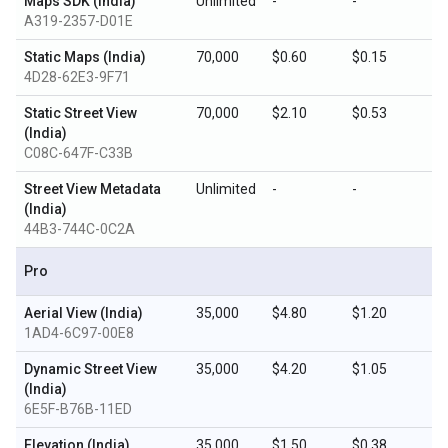
Maps SDK (India)
Unlimited
-
-
A319-2357-D01E
Static Maps (India)
70,000
$0.60
$0.15
4D28-62E3-9F71
Static Street View
70,000
$2.10
$0.53
(India)
C08C-647F-C33B
Street View Metadata
Unlimited
-
-
(India)
44B3-744C-0C2A
Pro
Aerial View (India)
35,000
$4.80
$1.20
1AD4-6C97-00E8
Dynamic Street View
35,000
$4.20
$1.05
(India)
6E5F-B76B-11ED
Elevation (India)
35,000
$1.50
$0.38