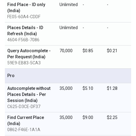
Find Place - ID only
Unlimited
-
-
(India)
FE05-60A4-CDDF
Places Details - ID
Unlimited
-
-
Refresh (India)
4604-F56B-7086
Query Autocomplete -
70,000
$0.85
$0.21
Per Request (India)
59E9-EB83-5CA3
Pro
Autocomplete without
35,000
$5.10
$1.28
Places Details - Per
Session (India)
C625-D3CE-DF37
Find Current Place
35,000
$9.00
$2.25
(India)
0862-F46E-1A1A