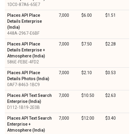
1DC0-87A6-65E7
Places API Place
7,000
$6.00
$1.51
Details Enterprise
(India)
448A-2967-E6BF
Places API Place
7,000
$7.50
$2.28
Details Enterprise +
Atmosphere (India)
586E-FEBE-4FD2
Places API Place
7,000
$2.10
$0.53
Details Photos (India)
0AF7-8463-1BC9
Places API Text Search
7,000
$10.50
$2.63
Enterprise (India)
D112-1B19-2E0B
Places API Text Search
7,000
$12.00
$3.40
Enterprise +
Atmosphere (India)