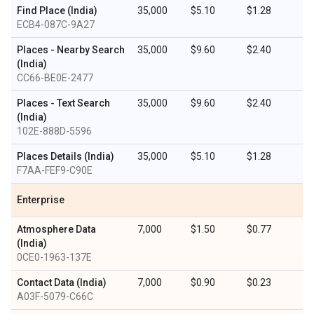
Find Place (India)
35,000
$5.10
$1.28
ECB4-087C-9A27
Places - Nearby Search
35,000
$9.60
$2.40
(India)
CC66-BE0E-2477
Places - Text Search
35,000
$9.60
$2.40
(India)
102E-888D-5596
Places Details (India)
35,000
$5.10
$1.28
F7AA-FEF9-C90E
Enterprise
Atmosphere Data
7,000
$1.50
$0.77
(India)
0CE0-1963-137E
Contact Data (India)
7,000
$0.90
$0.23
A03F-5079-C66C