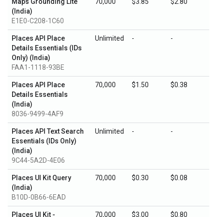
Maps Grounding Lite
70,000
$3.85
$2.80
(India)
E1E0-C208-1C60
Places API Place
Unlimited
-
-
Details Essentials (IDs
Only) (India)
FAA1-1118-93BE
Places API Place
70,000
$1.50
$0.38
Details Essentials
(India)
8036-9499-4AF9
Places API Text Search
Unlimited
-
-
Essentials (IDs Only)
(India)
9C44-5A2D-4E06
Places UI Kit Query
70,000
$0.30
$0.08
(India)
B10D-0B66-6EAD
Places UI Kit -
70,000
$3.00
$0.80