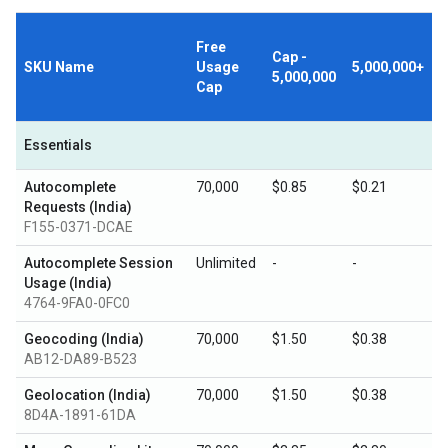
Free
Cap -
SKU Name
Usage
5,000,000+
5,000,000
Cap
Essentials
Autocomplete
70,000
$0.85
$0.21
Requests (India)
F155-0371-DCAE
Autocomplete Session
Unlimited
-
-
Usage (India)
4764-9FA0-0FC0
Geocoding (India)
70,000
$1.50
$0.38
AB12-DA89-B523
Geolocation (India)
70,000
$1.50
$0.38
8D4A-1891-61DA