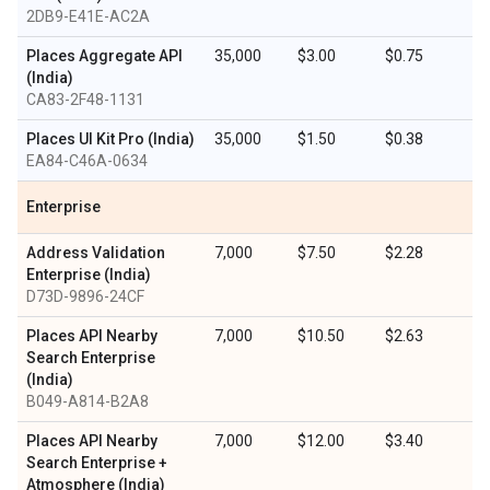
2DB9-E41E-AC2A
Places Aggregate API
35,000
$3.00
$0.75
(India)
CA83-2F48-1131
Places UI Kit Pro (India)
35,000
$1.50
$0.38
EA84-C46A-0634
Enterprise
Address Validation
7,000
$7.50
$2.28
Enterprise (India)
D73D-9896-24CF
Places API Nearby
7,000
$10.50
$2.63
Search Enterprise
(India)
B049-A814-B2A8
Places API Nearby
7,000
$12.00
$3.40
Search Enterprise +
Atmosphere (India)