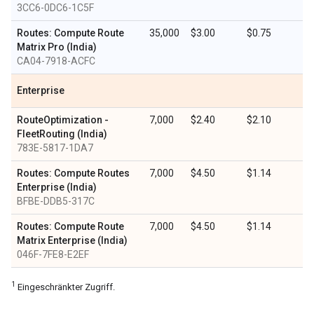
3CC6-0DC6-1C5F
Routes: Compute Route
35,000
$3.00
$0.75
Matrix Pro (India)
CA04-7918-ACFC
Enterprise
RouteOptimization -
7,000
$2.40
$2.10
FleetRouting (India)
783E-5817-1DA7
Routes: Compute Routes
7,000
$4.50
$1.14
Enterprise (India)
BFBE-DDB5-317C
Routes: Compute Route
7,000
$4.50
$1.14
Matrix Enterprise (India)
046F-7FE8-E2EF
1
Eingeschränkter Zugriff.