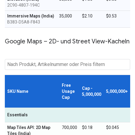
2C90-4807-194C
Immersive Maps (India)
35,000
$2.10
$0.53
B383-D5A8-F843
Google Maps – 2D- und Street View-Kacheln
Free
Cap -
SKU Name
Usage
5,000,000+
5,000,000
Cap
Essentials
Map Tiles API: 2D Map
700,000
$0.18
$0.045
Tiles (India)