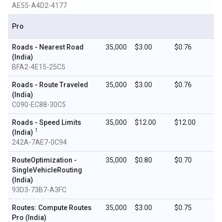
AE55-A4D2-4177
Pro
Roads - Nearest Road
35,000
$3.00
$0.76
(India)
BFA2-4E15-25C5
Roads - Route Traveled
35,000
$3.00
$0.76
(India)
C090-EC88-30C5
Roads - Speed Limits
35,000
$12.00
$12.00
1
(India)
242A-7AE7-0C94
RouteOptimization -
35,000
$0.80
$0.70
SingleVehicleRouting
(India)
93D3-73B7-A3FC
Routes: Compute Routes
35,000
$3.00
$0.75
Pro (India)