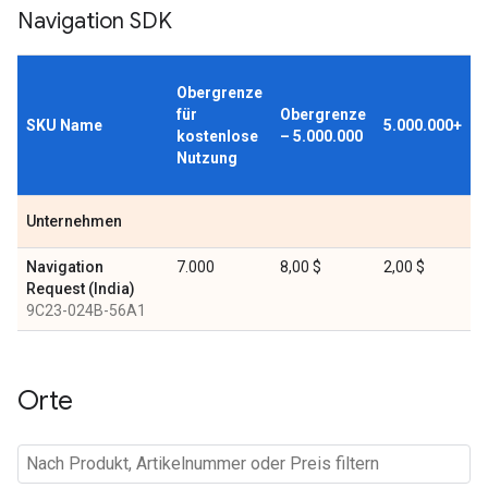
Navigation SDK
Obergrenze
für
Obergrenze
SKU Name
5.000.000+
kostenlose
– 5.000.000
Nutzung
Unternehmen
Navigation
7.000
8,00 $
2,00 $
Request (India)
9C23-024B-56A1
Orte