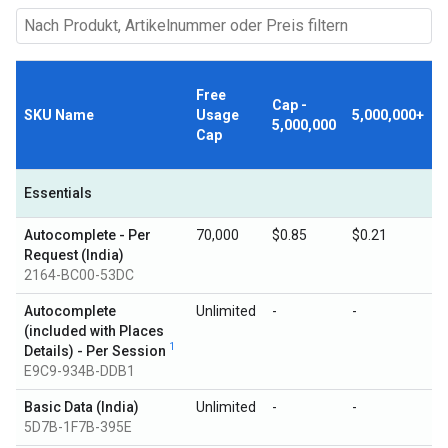
Free
Cap -
SKU Name
Usage
5,000,000+
5,000,000
Cap
Essentials
Autocomplete - Per
70,000
$0.85
$0.21
Request (India)
2164-BC00-53DC
Autocomplete
Unlimited
-
-
(included with Places
1
Details) - Per Session
E9C9-934B-DDB1
Basic Data (India)
Unlimited
-
-
5D7B-1F7B-395E