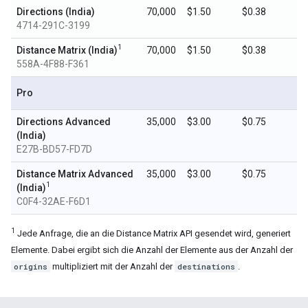
Directions (India)
70,000
$1.50
$0.38
4714-291C-3199
1
Distance Matrix (India)
70,000
$1.50
$0.38
558A-4F88-F361
Pro
Directions Advanced
35,000
$3.00
$0.75
(India)
E27B-BD57-FD7D
Distance Matrix Advanced
35,000
$3.00
$0.75
1
(India)
C0F4-32AE-F6D1
1
Jede Anfrage, die an die Distance Matrix API gesendet wird, generiert
Elemente. Dabei ergibt sich die Anzahl der Elemente aus der Anzahl der
origins
multipliziert mit der Anzahl der
destinations
.