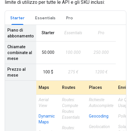
limite di utilizzo per tutte le API e gli SKU inclusi:
Starter
Essentials
Pro
Piano di
Starter
Essentials
Pro
abbonamento
Chiamate
50.000
100.000
250.000
combinate al
mese
Prezzo al
100 $
275 €
1200 €
mese
Maps
Routes
Places
Envir
Aerial
Routes:
Richieste
Air Qual
View
Compute
Autocomplete
Usage
Routes
Dynamic
Geocoding
Pollen
Essentials
Maps
Geolocation
Solar A
Routes: