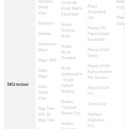
Dynamic
Buildin
Compute
Maps
Street
Insight
Route Matrix
Grounding
View
Essentials
Lite
Weathe
Elevation
Usage
Roads -
Places API
Nearest
Embed
Place Details
Road
Essentials
Immersive
Roads -
Maps
Places UI Kit
Route
Query
Traveled
Maps SDK
Places UI Kit -
Route
Static
Autocomplete
Optimization
Maps
Per Session
- Single
SKU inclusi
Vehicle
Static
Places UI Kit
Routing
Street
Pro
View
Routes:
Time Zone
Compute
Map Tiles
Routes Pro
API: 2D
Address
Map Tiles
Validation
Routes:
Pro