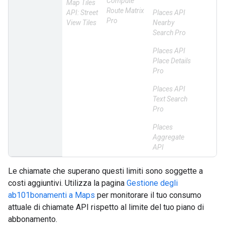
Compute
Map Tiles
Route Matrix
API: Street
Places API
Pro
View Tiles
Nearby
Search Pro
Places API
Place Details
Pro
Places API
Text Search
Pro
Places
Aggregate
API
Le chiamate che superano questi limiti sono soggette a
costi aggiuntivi. Utilizza la pagina
Gestione degli
ab101bonamenti a Maps
per monitorare il tuo consumo
attuale di chiamate API rispetto al limite del tuo piano di
abbonamento.