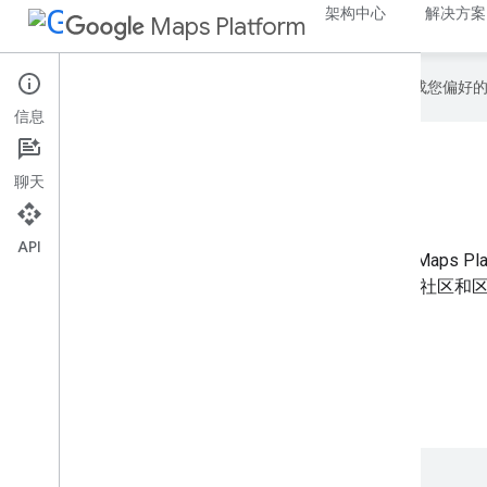
架构中心
解决方案
Maps Platform
Google 会使用 AI 技术将内容翻译成您偏
信息
3D 区域探索器
聊天
API
借助 3D 区域探索器解决方案，您可以使用 Google Maps Platf
API 以虚拟方式和 3D 方式探索具有高度视觉细节的社区
沉浸式互动体验。
探索 3D 区域探索器应用