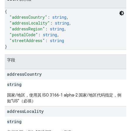
{
"addressCountry"
: 
string
,
"addressLocality"
: 
string
,
"addressRegion"
: 
string
,
"postalCode"
: 
string
,
"streetAddress"
: 
string
}
字段
address
Country
string
国家/地区，使用其 ISO 3166-1 alpha-2 国家/地区代码指定，例
如“US”（必填）
address
Locality
string