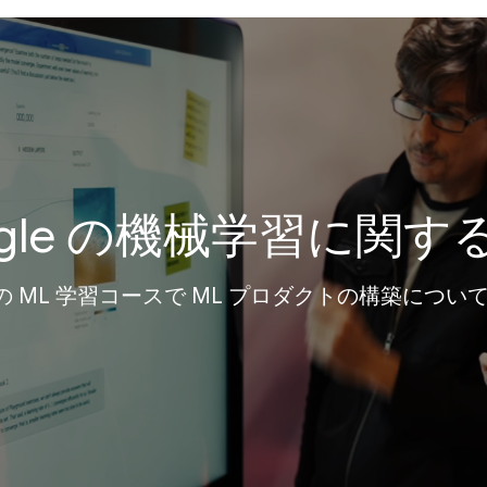
ogle の機械学習に関す
e の ML 学習コースで ML プロダクトの構築につ