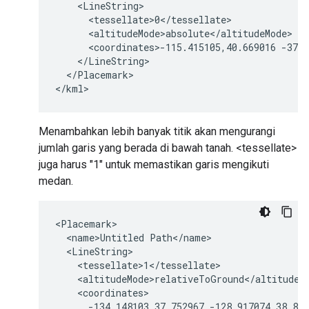
    <LineString>

      <tessellate>0</tessellate>

      <altitudeMode>absolute</altitudeMode>

      <coordinates>-115.415105,40.669016 -37.7
    </LineString>

  </Placemark>

</kml>
Menambahkan lebih banyak titik akan mengurangi
jumlah garis yang berada di bawah tanah. <tessellate>
juga harus "1" untuk memastikan garis mengikuti
medan.
<Placemark>

  <name>Untitled Path</name>

  <LineString>

    <tessellate>1</tessellate>

    <altitudeMode>relativeToGround</altitudeMo
    <coordinates>

      -134.148103,37.752967 -128.917074,38.803