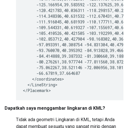
      -125.166954,39.583592 -122.137625,39.656
      -120.421783,40.036311 -118.298157,40.235
      -114.348386,40.631532 -112.670431,40.761
      -111.916045,40.681939 -110.177711,40.653
      -109.544331,40.619327 -107.155697,40.642
      -105.410526,40.421505 -103.192299,40.430
      -102.853712,40.427904 -98.168302,40.3635
      -97.093391,40.308754 -94.831304,40.47917
      -93.760070,40.395392 -84.913828,39.46665
      -84.414888,39.387332 -81.380660,39.18855
      -80.276261,38.977744 -77.811560,38.87254
      -75.062267,38.521146 -72.006956,38.10173
      -66.67819,37.664687

    </coordinates>

  </LineString>

</Placemark>
Dapatkah saya menggambar lingkaran di KML?
Tidak ada geometri Lingkaran di KML, tetapi Anda
dapat membuat sesuatu yang sangat mirip dengan