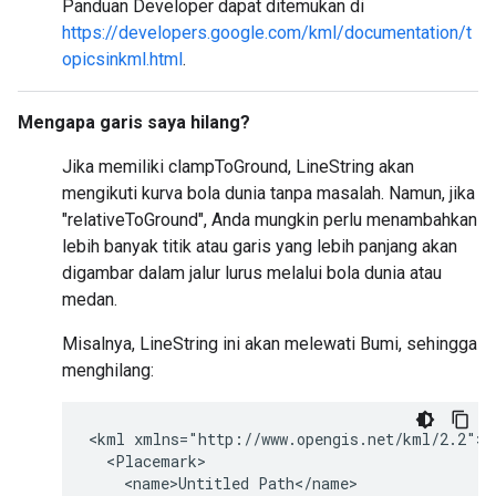
Panduan Developer dapat ditemukan di
https://developers.google.com/kml/documentation/t
opicsinkml.html
.
Mengapa garis saya hilang?
Jika memiliki clampToGround, LineString akan
mengikuti kurva bola dunia tanpa masalah. Namun, jika
"relativeToGround", Anda mungkin perlu menambahkan
lebih banyak titik atau garis yang lebih panjang akan
digambar dalam jalur lurus melalui bola dunia atau
medan.
Misalnya, LineString ini akan melewati Bumi, sehingga
menghilang:
<kml xmlns="http://www.opengis.net/kml/2.2">

  <Placemark>

    <name>Untitled Path</name>
