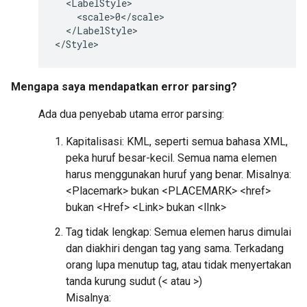
  <LabelStyle>

    <scale>0</scale>

  </LabelStyle>

</Style>
Mengapa saya mendapatkan error parsing?
Ada dua penyebab utama error parsing:
Kapitalisasi: KML, seperti semua bahasa XML,
peka huruf besar-kecil. Semua nama elemen
harus menggunakan huruf yang benar. Misalnya:
<Placemark> bukan <PLACEMARK> <href>
bukan <Href> <Link> bukan <lInk>
Tag tidak lengkap: Semua elemen harus dimulai
dan diakhiri dengan tag yang sama. Terkadang
orang lupa menutup tag, atau tidak menyertakan
tanda kurung sudut (< atau >)
Misalnya: