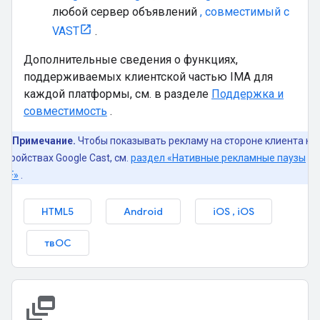
любой сервер объявлений
, совместимый с
VAST
.
Дополнительные сведения о функциях,
поддерживаемых клиентской частью IMA для
каждой платформы, см. в разделе
Поддержка и
совместимость
.
Примечание.
Чтобы показывать рекламу на стороне клиента на
стройствах Google Cast, см.
раздел «Нативные рекламные паузы
CAF»
.
HTML5
Android
iOS
,
iOS
твОС
dynamic_feed