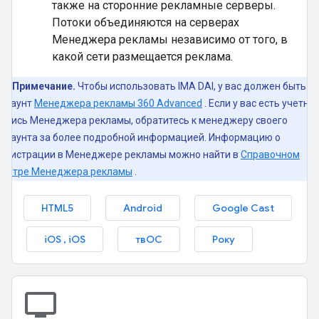
также на сторонние рекламные серверы.
Потоки объединяются на серверах
Менеджера рекламы независимо от того, в
какой сети размещается реклама.
Примечание.
Чтобы использовать IMA DAI, у вас должен быть
аккаунт
Менеджера рекламы 360 Advanced
. Если у вас есть учетна
запись Менеджера рекламы, обратитесь к менеджеру своего
аккаунта за более подробной информацией. Информацию о
регистрации в Менеджере рекламы можно найти в
Справочном
центре Менеджера рекламы
.
HTML5
Android
Google Cast
iOS
,
iOS
твОС
Року
tv