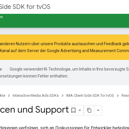
Side SDK for tvOS
en
 anderen Nutzern über unsere Produkte austauschen und Feedback gebe
Kanal auf dem Server der
Google Advertising and Measurement Comm
Google verwendet KI-Technologie, um Inhalte in Ihre bevorzugte 
ersetzungen können Fehler enthalten.
kte
Interactive Media Ads SDKs
IMA Client-Side SDK for tvOS
Res
cen und Support
igungen verfolgen, sich an Diskussionen für Entwickler beteil