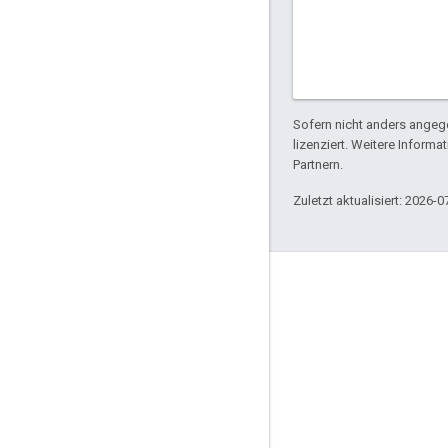
Sofern nicht anders angege
lizenziert. Weitere Informa
Partnern.
Zuletzt aktualisiert: 2026-0
Engagieren
Google Developer Program
Google Developer Groups
Google Developer Experts
Accelerators