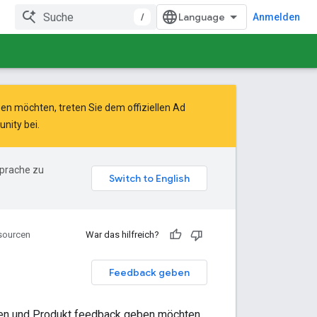
/
Anmelden
n möchten, treten Sie dem offiziellen Ad
unity
bei.
Sprache zu
sourcen
War das hilfreich?
Feedback geben
igen und Produkt feedback geben möchten,