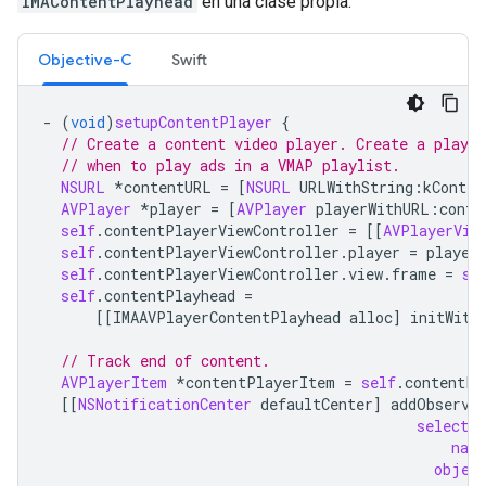
IMAContentPlayhead
en una clase propia.
Objective-C
Swift
-
(
void
)
setupContentPlayer
{
// Create a content video player. Create a playhe
// when to play ads in a VMAP playlist.
NSURL
*
contentURL
=
[
NSURL
URLWithString
:
kConten
AVPlayer
*
player
=
[
AVPlayer
playerWithURL
:
conte
self
.
contentPlayerViewController
=
[[
AVPlayerVie
self
.
contentPlayerViewController
.
player
=
player
self
.
contentPlayerViewController
.
view
.
frame
=
se
self
.
contentPlayhead
=
[[
IMAAVPlayerContentPlayhead
alloc
]
initWith
// Track end of content.
AVPlayerItem
*
contentPlayerItem
=
self
.
contentPl
[[
NSNotificationCenter
defaultCenter
]
addObserve
selector
nam
objec