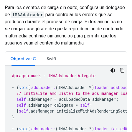
Para los eventos de carga sin éxito, configura un delegado
de
IMAAdsLoader
para controlar los errores que se
producen durante el proceso de carga. Si los anuncios no
se cargan, asegúrate de que la reproducción de contenido
multimedia continúe sin anuncios para permitir que los
usuarios vean el contenido multimedia.
Objective-C
Swift
#pragma mark - IMAAdsLoaderDelegate
-
(
void
)
adsLoader:
(
IMAAdsLoader
*
)
loader
adsLoade
// Initialize and listen to the ads manager load
self
.
adsManager
=
adsLoadedData
.
adsManager
;
self
.
adsManager
.
delegate
=
self
;
[
self
.
adsManager
initializeWithAdsRenderingSettin
}
-
(
void
)
adsLoader:
(
IMAAdsLoader
*
)
loader
failedWi