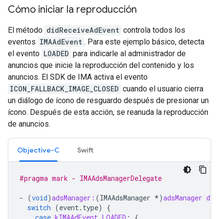
Cómo iniciar la reproducción
El método
didReceiveAdEvent
controla todos los
eventos
IMAAdEvent
. Para este ejemplo básico, detecta
el evento
LOADED
para indicarle al administrador de
anuncios que inicie la reproducción del contenido y los
anuncios. El SDK de IMA activa el evento
ICON_FALLBACK_IMAGE_CLOSED
cuando el usuario cierra
un diálogo de ícono de resguardo después de presionar un
ícono. Después de esta acción, se reanuda la reproducción
de anuncios.
Objective-C
Swift
#pragma mark - IMAAdsManagerDelegate
-
(
void
)
adsManager:
(
IMAAdsManager
*
)
adsManager
did
switch
(
event
.
type
)
{
case
kIMAAdEvent_LOADED
:
{