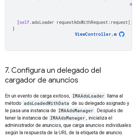
adD
[
self
.
adsLoader
requestAdsWithRequest
:
request
];
}
ViewController
.
m
7
.
Configura un delegado del
cargador de anuncios
En un evento de carga exitoso,
IMAAdsLoader
llama al
método
adsLoadedWithData
de su delegado asignado y
le pasa una instancia de
IMAAdsManager
. Después de
tener la instancia de
IMAAdsManager
, inicializa el
administrador de anuncios, que carga anuncios individuales
según la respuesta de la URL de la etiqueta de anuncio.