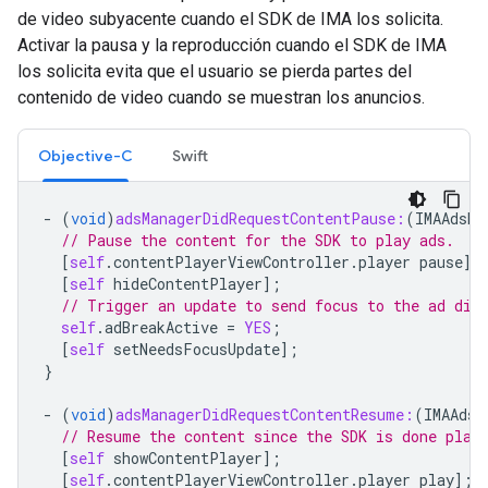
de video subyacente cuando el SDK de IMA los solicita.
Activar la pausa y la reproducción cuando el SDK de IMA
los solicita evita que el usuario se pierda partes del
contenido de video cuando se muestran los anuncios.
Objective-C
Swift
-
(
void
)
adsManagerDidRequestContentPause:
(
IMAAdsMa
// Pause the content for the SDK to play ads.
[
self
.
contentPlayerViewController
.
player
pause
];
[
self
hideContentPlayer
];
// Trigger an update to send focus to the ad dis
self
.
adBreakActive
=
YES
;
[
self
setNeedsFocusUpdate
];
}
-
(
void
)
adsManagerDidRequestContentResume:
(
IMAAdsM
// Resume the content since the SDK is done play
[
self
showContentPlayer
];
[
self
.
contentPlayerViewController
.
player
play
];