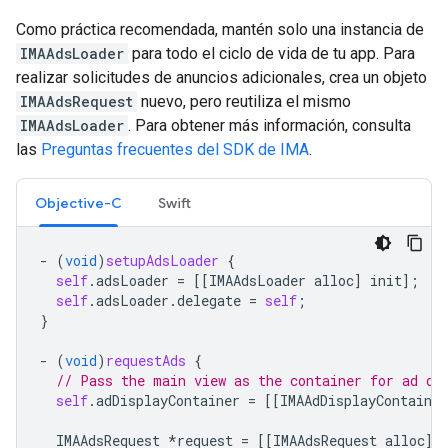
Como práctica recomendada, mantén solo una instancia de
IMAAdsLoader
para todo el ciclo de vida de tu app. Para
realizar solicitudes de anuncios adicionales, crea un objeto
IMAAdsRequest
nuevo, pero reutiliza el mismo
IMAAdsLoader
. Para obtener más información, consulta
las
Preguntas frecuentes del SDK de IMA
.
Objective-C
Swift
-
(
void
)
setupAdsLoader
{
self
.
adsLoader
=
[[
IMAAdsLoader
alloc
]
init
];
self
.
adsLoader
.
delegate
=
self
;
}
-
(
void
)
requestAds
{
// Pass the main view as the container for ad di
self
.
adDisplayContainer
=
[[
IMAAdDisplayContainer
IMAAdsRequest
*
request
=
[[
IMAAdsRequest
alloc
]