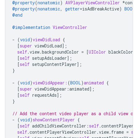
@property
(
nonatomic
)
AVPlayerViewController
*
conte
@property
(
nonatomic
,
getter
=
isAdBreakActive
)
BOOL
@end
@implementation
ViewController
-
(
void
)
viewDidLoad
{
[
super
viewDidLoad
];
self
.
view
.
backgroundColor
=
[
UIColor
blackColor
]
[
self
setupAdsLoader
];
[
self
setupContentPlayer
];
}
-
(
void
)
viewDidAppear:
(
BOOL
)
animated
{
[
super
viewDidAppear
:
animated
];
[
self
requestAds
];
}
// Add the content video player as a child view con
-
(
void
)
showContentPlayer
{
[
self
addChildViewController
:
self
.
contentPlayerV
self
.
contentPlayerViewController
.
view
.
frame
=
se