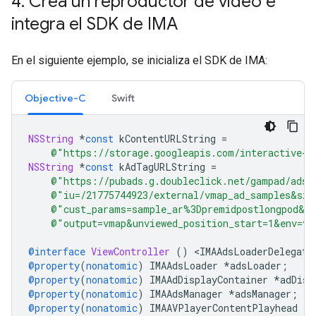
4
.
Crea un reproductor de video e
integra el SDK de IMA
En el siguiente ejemplo, se inicializa el SDK de IMA:
Objective-C
Swift
NSString
*
const
kContentURLString
=
@"https://storage.googleapis.com/interactive-m
NSString
*
const
kAdTagURLString
=
@"https://pubads.g.doubleclick.net/gampad/ads?
@"iu=/21775744923/external/vmap_ad_samples&sz=
@"cust_params=sample_ar%3Dpremidpostlongpod&ci
@"output=vmap&unviewed_position_start=1&env=vp
@interface
ViewController
()
<
IMAAdsLoaderDelegate
@property
(
nonatomic
)
IMAAdsLoader
*
adsLoader
;
@property
(
nonatomic
)
IMAAdDisplayContainer
*
adDisp
@property
(
nonatomic
)
IMAAdsManager
*
adsManager
;
@property
(
nonatomic
)
IMAAVPlayerContentPlayhead
*
c