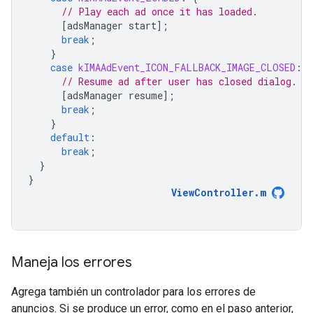
// Play each ad once it has loaded.
[
adsManager
start
];
break
;
}
case
kIMAAdEvent_ICON_FALLBACK_IMAGE_CLOSED
:
{
// Resume ad after user has closed dialog.
[
adsManager
resume
];
break
;
}
default
:
break
;
}
}
ViewController
.
m
Maneja los errores
Agrega también un controlador para los errores de
anuncios. Si se produce un error, como en el paso anterior,