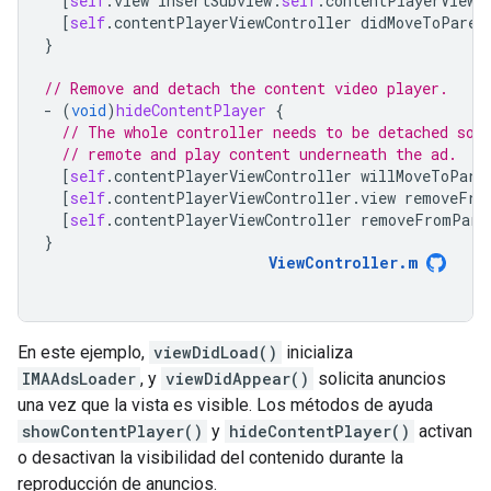
[
self
.
view
insertSubview
:
self
.
contentPlayerViewC
[
self
.
contentPlayerViewController
didMoveToParen
}
// Remove and detach the content video player.
-
(
void
)
hideContentPlayer
{
// The whole controller needs to be detached so 
// remote and play content underneath the ad.
[
self
.
contentPlayerViewController
willMoveToPare
[
self
.
contentPlayerViewController
.
view
removeFro
[
self
.
contentPlayerViewController
removeFromPare
}
ViewController
.
m
En este ejemplo,
viewDidLoad()
inicializa
IMAAdsLoader
, y
viewDidAppear()
solicita anuncios
una vez que la vista es visible. Los métodos de ayuda
showContentPlayer()
y
hideContentPlayer()
activan
o desactivan la visibilidad del contenido durante la
reproducción de anuncios.