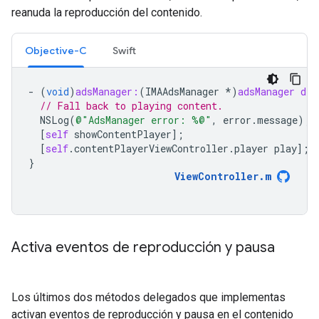
reanuda la reproducción del contenido.
Objective-C
Swift
-
(
void
)
adsManager:
(
IMAAdsManager
*
)
adsManager
did
// Fall back to playing content.
NSLog
(
@"AdsManager error: %@"
,
error
.
message
);
[
self
showContentPlayer
];
[
self
.
contentPlayerViewController
.
player
play
];
}
ViewController
.
m
Activa eventos de reproducción y pausa
Los últimos dos métodos delegados que implementas
activan eventos de reproducción y pausa en el contenido