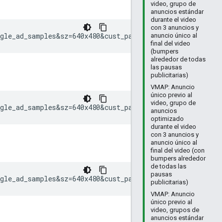
video, grupo de
anuncios estándar
durante el video
con 3 anuncios y
ngle_ad_samples&sz=640x480&cust_params=sample_ct%3Dredir
anuncio único al
final del video
(bumpers
alrededor de todas
las pausas
publicitarias)
VMAP: Anuncio
único previo al
video, grupo de
ngle_ad_samples&sz=640x480&cust_params=sample_ct%3Dlinea
anuncios
optimizado
durante el video
con 3 anuncios y
anuncio único al
final del video (con
bumpers alrededor
de todas las
pausas
ngle_ad_samples&sz=640x480&cust_params=sample_ct%3Dnonli
publicitarias)
VMAP: Anuncio
único previo al
video, grupos de
anuncios estándar