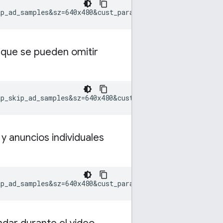
ap_ad_samples&sz=640x480&cust_params=sample_ar%3Dposton
 que se pueden omitir
ap_skip_ad_samples&sz=640x480&cust_params=sample_ar%3Dm
y anuncios individuales
ap_ad_samples&sz=640x480&cust_params=sample_ar%3Dpremid