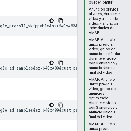
pueden omitir
Anuncios previos
al video, durante el
video y al final del
video, y anuncios
ngle_preroll_skippable&sz=640x480&ciu_szs=300x250%2C728x
individuales de
VMAP
VMAP: Anuncio
único previo al
video, grupo de
anuncios estándar
durante el video
con 3 anuncios y
ngle_ad_samples&sz=640x480&cust_params=sample_ct%3Dredir
anuncio único al
final del video
VMAP: Anuncio
único previo al
video, grupo de
anuncios
optimizado
durante el video
con 3 anuncios y
ngle_ad_samples&sz=640x480&cust_params=sample_ct%3Dredir
anuncio único al
final del video
VMAP: Anuncio
único previo al