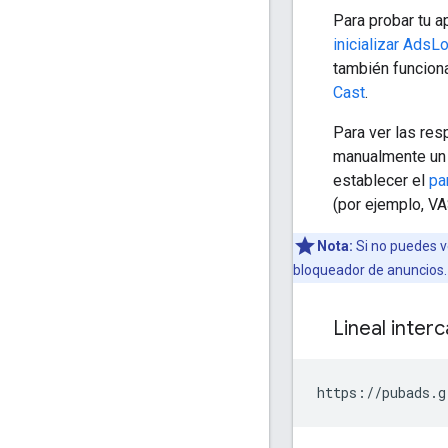
Para probar tu a
inicializar AdsL
también funcion
Cast
.
Para ver las re
manualmente un v
establecer el
pa
(por ejemplo, VA
Nota:
Si no puedes ve
bloqueador de anuncios.
Lineal inter
https://pubads.g