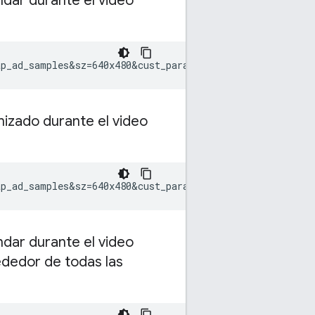
dar durante el video
ap_ad_samples&sz=640x480&cust_params=sample_ar%3Dpremid
izado durante el video
ap_ad_samples&sz=640x480&cust_params=sample_ar%3Dpremid
dar durante el video
rededor de todas las