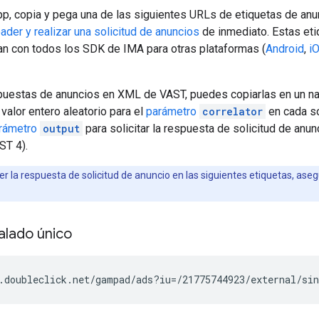
pp, copia y pega una de las siguientes URLs de etiquetas de anu
oader y realizar una solicitud de anuncios
de inmediato. Estas et
an con todos los SDK de IMA para otras plataformas (
Android
,
i
spuestas de anuncios en XML de VAST, puedes copiarlas en un n
alor entero aleatorio para el
parámetro
correlator
en cada so
rámetro
output
para solicitar la respuesta de solicitud de anu
ST 4).
r la respuesta de solicitud de anuncio en las siguientes etiquetas, ase
calado único
.doubleclick.net/gampad/ads?iu=/21775744923/external/si