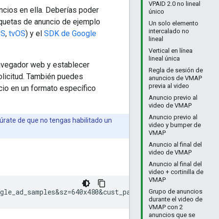
VPAID 2.0 no lineal
ncios en ella. Deberías poder
único
iquetas de anuncio de ejemplo
Un solo elemento
intercalado no
OS
,
tvOS
) y el
SDK de Google
lineal
Vertical en línea
lineal única
avegador web y establecer
Regla de sesión de
licitud. También puedes
anuncios de VMAP
previa al video
ncio en un formato específico
Anuncio previo al
video de VMAP
Anuncio previo al
gúrate de que no tengas habilitado un
video y bumper de
VMAP
Anuncio al final del
video de VMAP
Anuncio al final del
video + cortinilla de
VMAP
ngle_ad_samples&sz=640x480&cust_params=sample_ct%3Dlinea
Grupo de anuncios
durante el video de
VMAP con 2
anuncios que se