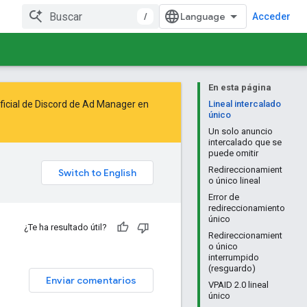
/
Acceder
En esta página
oficial de Discord de Ad Manager en
Lineal intercalado
único
Un solo anuncio
intercalado que se
puede omitir
Redireccionamient
o único lineal
Error de
redireccionamiento
único
¿Te ha resultado útil?
Redireccionamient
o único
interrumpido
(resguardo)
Enviar comentarios
VPAID 2.0 lineal
único