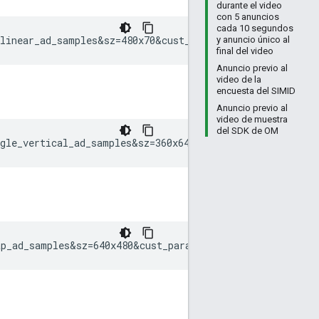
durante el video
con 5 anuncios
cada 10 segundos
nlinear_ad_samples&sz=480x70&cust_params=sample_ct%3Dnon
y anuncio único al
final del video
Anuncio previo al
video de la
encuesta del SIMID
Anuncio previo al
video de muestra
del SDK de OM
ngle_vertical_ad_samples&sz=360x640&gdfp_req=1&output=va
ap_ad_samples&sz=640x480&cust_params=sar%3Da0f2&ciu_szs=