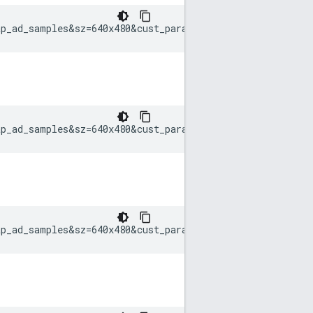
ap_ad_samples&sz=640x480&cust_params=sample_ar%3Dpreonl
ap_ad_samples&sz=640x480&cust_params=sample_ar%3Dpreonl
ap_ad_samples&sz=640x480&cust_params=sample_ar%3Dpostonl