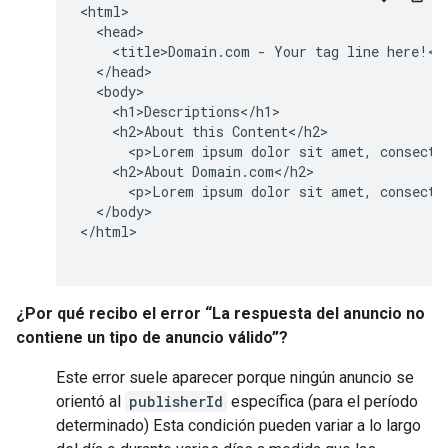
<html>

  <head>

    <title>Domain.com - Your tag line here!</t
  </head>

  <body>

    <h1>Descriptions</h1>

    <h2>About this Content</h2>

      <p>Lorem ipsum dolor sit amet, consectet
    <h2>About Domain.com</h2>

      <p>Lorem ipsum dolor sit amet, consectet
  </body>

</html>

¿Por qué recibo el error “La respuesta del anuncio no
contiene un tipo de anuncio válido”?
Este error suele aparecer porque ningún anuncio se
orientó al
publisherId
específica (para el período
determinado) Esta condición pueden variar a lo largo