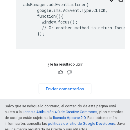
adsManager.addEventListener(

      google.ima.AdEvent.Type.CLICK,

      function(){

        window.focus();

        // Or another method to return focus t
      });

¿Te ha resultado útil?
Enviar comentarios
Salvo que se indique lo contrario, el contenido de esta página está
sujeto a la
licencia Atribución 4.0 de Creative Commons
, y los ejemplos
de código están sujetos a la
licencia Apache 2.0
. Para obtener más
información, consulta las
políticas del sitio de Google Developers
. Java
es una marca registrada de Oracle o sus afiliados.