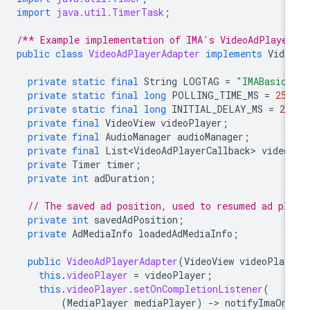
import
java.util.TimerTask
;
/** Example implementation of IMA's VideoAdPlayer
public
class
VideoAdPlayerAdapter
implements
Vide
private
static
final
String
LOGTAG
=
"IMABasicS
private
static
final
long
POLLING_TIME_MS
=
250
private
static
final
long
INITIAL_DELAY_MS
=
25
private
final
VideoView
videoPlayer
;
private
final
AudioManager
audioManager
;
private
final
List<VideoAdPlayerCallback>
video
private
Timer
timer
;
private
int
adDuration
;
// The saved ad position, used to resumed ad pl
private
int
savedAdPosition
;
private
AdMediaInfo
loadedAdMediaInfo
;
public
VideoAdPlayerAdapter
(
VideoView
videoPlay
this
.
videoPlayer
=
videoPlayer
;
this
.
videoPlayer
.
setOnCompletionListener
(
(
MediaPlayer
mediaPlayer
)
-
>
notifyImaOnC