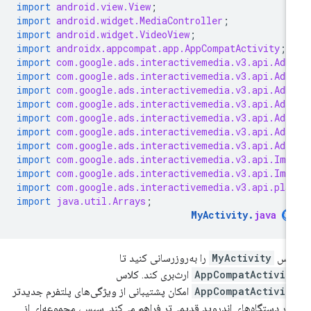
import
android.view.View
;
import
android.widget.MediaController
;
import
android.widget.VideoView
;
import
androidx.appcompat.app.AppCompatActivity
;
import
com.google.ads.interactivemedia.v3.api.AdD
import
com.google.ads.interactivemedia.v3.api.AdE
import
com.google.ads.interactivemedia.v3.api.AdE
import
com.google.ads.interactivemedia.v3.api.Ads
import
com.google.ads.interactivemedia.v3.api.Ads
import
com.google.ads.interactivemedia.v3.api.Ads
import
com.google.ads.interactivemedia.v3.api.Ads
import
com.google.ads.interactivemedia.v3.api.Ima
import
com.google.ads.interactivemedia.v3.api.Ima
import
com.google.ads.interactivemedia.v3.api.pla
import
java.util.Arrays
;
MyActivity
.
java
لاس
MyActivity
را به‌روزرسانی کنید تا
AppCompatActivit
ارث‌بری کند. کلاس
AppCompatActivit
امکان پشتیبانی از ویژگی‌های پلتفرم جدیدتر
 در دستگاه‌های اندروید قدیمی‌تر فراهم می‌کند. سپس، مجموعه‌ای از