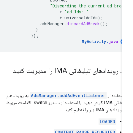
"Discarding the current ad brea
+
"ad Ids: "
+
universalAdIds
);
adsManager
.
discardAdBreak
();
}
});
MyActivity
.
java
۱
.
رویدادهای تبلیغاتی IMA را مدیریت کنید
 استفاده از
AdsManager.addAdEventListener
به رویدادهای
تبلیغاتی IMA گوش دهید. با استفاده از دستور switch، اقدامات مربوط
ویدادهای IMA زیر را تنظیم کنید:
LOADED
CONTENT_PAUSE_REQUESTED