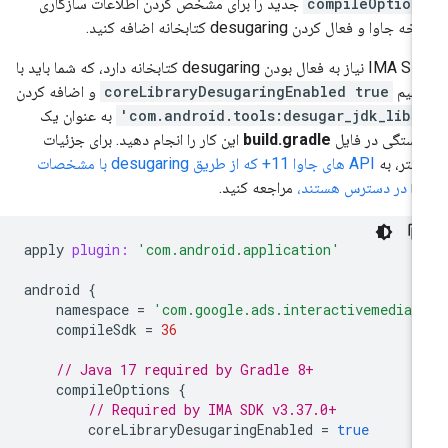
compileOption
جدید را برای مشخص کردن اطلاعات سازگاری
ه جاوا و فعال کردن desugaring کتابخانه اضافه کنید.
IMA SDK نیاز به فعال بودن desugaring کتابخانه دارد، که شما باید با
ظیم
coreLibraryDesugaringEnabled true
و اضافه کردن
'com.android.tools:d
به عنوان یک
بستگی در فایل
build.gradle
این کار را انجام دهید. برای جزئیات
شتر، به
API های جاوا 11+ که از طریق desugaring با مشخصات
سترس هستند،
مراجعه کنید.
apply
plugin:
'com.android.application'
android
{
namespace
=
'com.google.ads.interactivemedia.
compileSdk
=
36
// Java 17 required by Gradle 8+
compileOptions
{
// Required by IMA SDK v3.37.0+
coreLibraryDesugaringEnabled
=
true