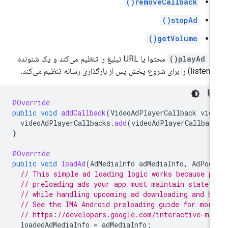
removeCallback()
stopAd()
getVolume()
تد
playAd()
محتوا یا URL تبلیغ را تنظیم می‌کند و یک شنونده
@Override
public
void
addCallback
(
VideoAdPlayerCallback
vid
videoAdPlayerCallbacks
.
add
(
videoAdPlayerCallbac
}
@Override
public
void
loadAd
(
AdMediaInfo
adMediaInfo
,
AdPod
// This simple ad loading logic works because p
// preloading ads your app must maintain state 
// while handling upcoming ad downloading and b
// See the IMA Android preloading guide for mor
// https://developers.google.com/interactive-me
loadedAdMediaInfo
=
adMediaInfo
;