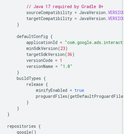
// Java 17 required by Gradle 8+
sourceCompatibility
=
JavaVersion
.
VERSION
targetCompatibility
=
JavaVersion
.
VERSION
}
defaultConfig
{
applicationId
=
"com.google.ads.interacti
minSdkVersion
(
23
)
targetSdkVersion
(
36
)
versionCode
=
1
versionName
=
"1.0"
}
buildTypes
{
release
{
minifyEnabled
=
true
proguardFiles
(
getDefaultProguardFile
(
}
}
}
repositories
{
google
()