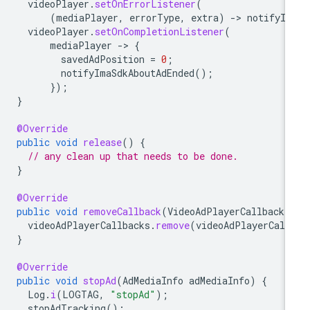
videoPlayer
.
setOnErrorListener
(
(
mediaPlayer
,
errorType
,
extra
)
-
>
notifyIm
videoPlayer
.
setOnCompletionListener
(
mediaPlayer
-
>
{
savedAdPosition
=
0
;
notifyImaSdkAboutAdEnded
();
});
}
@Override
public
void
release
()
{
// any clean up that needs to be done.
}
@Override
public
void
removeCallback
(
VideoAdPlayerCallback
videoAdPlayerCallbacks
.
remove
(
videoAdPlayerCall
}
@Override
public
void
stopAd
(
AdMediaInfo
adMediaInfo
)
{
Log
.
i
(
LOGTAG
,
"stopAd"
);
stopAdTracking
();