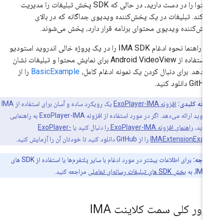
محتوا را در دست دارید، در حالی که SDK پخش تبلیغات را مدیریت
‌کند. تبلیغات در یک پخش‌کننده ویدیوی جداگانه که در بالای
ش‌کننده ویدیوی محتوای برنامه قرار دارد، پخش می‌شوند.
این راهنما نحوه ادغام IMA SDK را در یک پروژه خالی اندروید استودیو
با استفاده از Android VideoView برای نمایش محتوا و تبلیغات نشان
‌دهد. برای دنبال کردن یک نمونه ادغام کامل،
BasicExample
را از
Gi دانلود کنید.
نکته کلیدی:
افزونه ExoPlayer-IMA
یک رویکرد ساده و آسان برای استفاده از IMA
در اندروید ارائه می‌دهد. اگر در مورد استفاده از افزونه ExoPlayer-IMA به راهنمایی
دارید،
راهنمای افزونه ExoPlayer-IMA را
دنبال کنید یا
ExoPlayer-
IMAExtensionExa
را از GitHub دانلود کنید تا خودتان آن را آزمایش کنید.
توجه:
برای اطلاعات بیشتر در مورد ادغام با سایر پلتفرم‌ها یا استفاده از SDK های
I، به
بخش SDK های تبلیغات رسانه‌ای تعاملی
مراجعه کنید.
رور کلی سمت کلاینت IMA