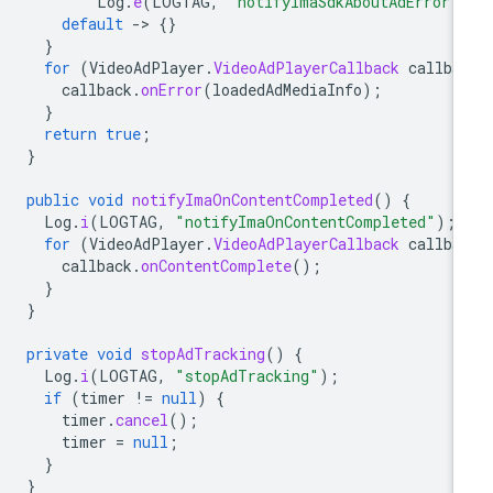
Log
.
e
(
LOGTAG
,
"notifyImaSdkAboutAdError:
default
-
>
{}
}
for
(
VideoAdPlayer
.
VideoAdPlayerCallback
callba
callback
.
onError
(
loadedAdMediaInfo
);
}
return
true
;
}
public
void
notifyImaOnContentCompleted
()
{
Log
.
i
(
LOGTAG
,
"notifyImaOnContentCompleted"
);
for
(
VideoAdPlayer
.
VideoAdPlayerCallback
callba
callback
.
onContentComplete
();
}
}
private
void
stopAdTracking
()
{
Log
.
i
(
LOGTAG
,
"stopAdTracking"
);
if
(
timer
!=
null
)
{
timer
.
cancel
();
timer
=
null
;
}
}