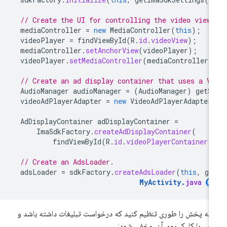
// Create the UI for controlling the video view.
mediaController
=
new
MediaController
(
this
);
videoPlayer
=
findViewById
(
R
.
id
.
videoView
);
mediaController
.
setAnchorView
(
videoPlayer
);
videoPlayer
.
setMediaController
(
mediaController
)
// Create an ad display container that uses a V
AudioManager
audioManager
=
(
AudioManager
)
getS
videoAdPlayerAdapter
=
new
VideoAdPlayerAdapter
AdDisplayContainer
adDisplayContainer
=
ImaSdkFactory
.
createAdDisplayContainer
(
findViewById
(
R
.
id
.
videoPlayerContainer
)
// Create an AdsLoader.
adsLoader
=
sdkFactory
.
createAdsLoader
(
this
,
ge
MyActivity
.
java
مه پخش را طوری تنظیم کنید که درخواست تبلیغات داشته باشد و
س با کلیک روی آن، مخفی شود: