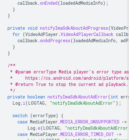
callback
.
onEnded
(
loadedAdMediaInfo
);
}
}
private
void
notifyImaSdkAboutAdProgress
(
VideoPro
for
(
VideoAdPlayer
.
VideoAdPlayerCallback
callba
callback
.
onAdProgress
(
loadedAdMediaInfo
,
adPr
}
}
/**
 * @param errorType Media player's error type as 
 *     https://cs.android.com/android/platform/su
 * @return True to stop the current ad playback.
 */
private
boolean
notifyImaSdkAboutAdError
(
int
erro
Log
.
i
(
LOGTAG
,
"notifyImaSdkAboutAdError"
);
switch
(
errorType
)
{
case
MediaPlayer
.
MEDIA_ERROR_UNSUPPORTED
-
Log
.
e
(
LOGTAG
,
"notifyImaSdkAboutAdError:
case
MediaPlayer
.
MEDIA_ERROR_TIMED_OUT
-