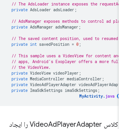
// The AdsLoader instance exposes the requestAd
private
AdsLoader
adsLoader
;
// AdsManager exposes methods to control ad pla
private
AdsManager
adsManager
;
// The saved content position, used to resumed 
private
int
savedPosition
=
0
;
// This sample uses a VideoView for content and
// apps, Android's Exoplayer offers a more full
// the VideoView.
private
VideoView
videoPlayer
;
private
MediaController
mediaController
;
private
VideoAdPlayerAdapter
videoAdPlayerAdapt
private
ImaSdkSettings
imaSdkSettings
;
MyActivity
.
java
.
کلاس Video
Player
Ad
Adapter را ایجاد