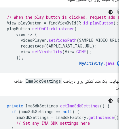
// When the play button is clicked, request ads an
View
playButton
=
findViewById
(
R
.
id
.
playButton
);
playButton
.
setOnClickListener
(
view
-
>
{
videoPlayer
.
setVideoPath
(
SAMPLE_VIDEO_URL
)
requestAds
(
SAMPLE_VAST_TAG_URL
);
view
.
setVisibility
(
View
.
GONE
);
});
MyActivity
.
java
 نهایت، یک متد کمکی برای دریافت
ImaSdkSettings
اضافه
ید:
private
ImaSdkSettings
getImaSdkSettings
()
{
if
(
imaSdkSettings
==
null
)
{
imaSdkSettings
=
ImaSdkFactory
.
getInstance
().
// Set any IMA SDK settings here.
}