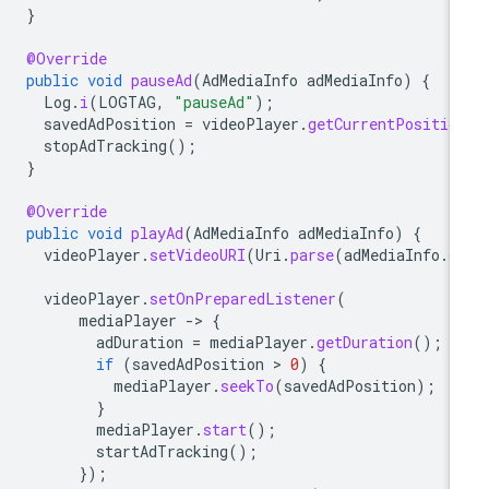
}
@Override
public
void
pauseAd
(
AdMediaInfo
adMediaInfo
)
{
Log
.
i
(
LOGTAG
,
"pauseAd"
);
savedAdPosition
=
videoPlayer
.
getCurrentPositio
stopAdTracking
();
}
@Override
public
void
playAd
(
AdMediaInfo
adMediaInfo
)
{
videoPlayer
.
setVideoURI
(
Uri
.
parse
(
adMediaInfo
.
g
videoPlayer
.
setOnPreparedListener
(
mediaPlayer
-
>
{
adDuration
=
mediaPlayer
.
getDuration
();
if
(
savedAdPosition
 > 
0
)
{
mediaPlayer
.
seekTo
(
savedAdPosition
);
}
mediaPlayer
.
start
();
startAdTracking
();
});