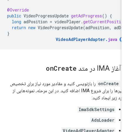
@Override
public
VideoProgressUpdate
getAdProgress
()
{
long
adPosition
=
videoPlayer
.
getCurrentPositio
return
new
VideoProgressUpdate
(
adPosition
,
adDu
}
VideoAdPlayerAdapter
.
java
.
آغاز IMA در متد
Create
on
تد
onCreate
را بازنویسی کنید و مقادیر مورد نیاز برای تخصیص
متغیرها را برای شروع IMA اضافه کنید. در این مرحله، نمونه‌هایی از
ارد زیر ایجاد کنید:
ImaSdkSettings
AdsLoader
VideoAdPlayerAdapter