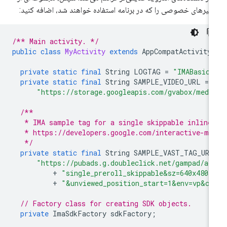
غیرهای خصوصی را که در برنامه استفاده خواهند شد، اضافه کنید:
/** Main activity. */
public
class
MyActivity
extends
AppCompatActivity
private
static
final
String
LOGTAG
=
"IMABasicS
private
static
final
String
SAMPLE_VIDEO_URL
=
"https://storage.googleapis.com/gvabox/medi
/**
   * IMA sample tag for a single skippable inline
   * https://developers.google.com/interactive-me
   */
private
static
final
String
SAMPLE_VAST_TAG_URL
"https://pubads.g.doubleclick.net/gampad/ad
+
"single_preroll_skippable&sz=640x480&
+
"&unviewed_position_start=1&env=vp&co
// Factory class for creating SDK objects.
private
ImaSdkFactory
sdkFactory
;