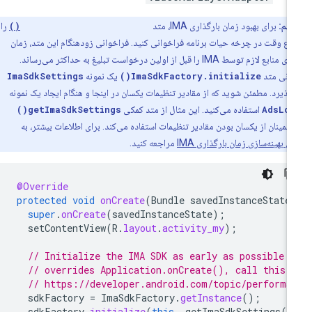
مهم:
برای بهبود زمان بارگذاری IMA، متد
ImaSdkFactory.initialize()
را
رع وقت در چرخه حیات برنامه فراخوانی کنید. فراخوانی زودهنگام این متد، زمان
بارگذاری منابع لازم توسط IMA را قبل از اولین درخواست تبلیغ به حداکثر می‌رساند.
وانی متد
ImaSdkFactory.initialize()
یک نمونه
ImaSdkSettings
‌پذیرد. مطمئن شوید که از مقادیر تنظیمات یکسان در اینجا و هنگام ایجاد یک نمونه
AdsLoa
استفاده می‌کنید. این مثال از متد کمکی
getImaSdkSettings()
اطمینان از یکسان بودن مقادیر تنظیمات استفاده می‌کند. برای اطلاعات بیشتر، به
ی بهینه‌سازی زمان بارگذاری IMA
مراجعه کنید.
@Override
protected
void
onCreate
(
Bundle
savedInstanceState
super
.
onCreate
(
savedInstanceState
);
setContentView
(
R
.
layout
.
activity_my
);
// Initialize the IMA SDK as early as possible w
// overrides Application.onCreate(), call this 
// https://developer.android.com/topic/performa
sdkFactory
=
ImaSdkFactory
.
getInstance
();
sdkFactory
.
initialize
(
this
,
getImaSdkSettings
()