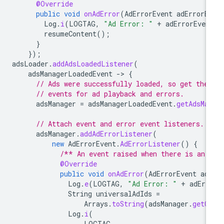
@Override
public
void
onAdError
(
AdErrorEvent
adErrorE
Log
.
i
(
LOGTAG
,
"Ad Error: "
+
adErrorEven
resumeContent
();
}
});
adsLoader
.
addAdsLoadedListener
(
adsManagerLoadedEvent
-
>
{
// Ads were successfully loaded, so get the 
// events for ad playback and errors.
adsManager
=
adsManagerLoadedEvent
.
getAdsMa
// Attach event and error event listeners.
adsManager
.
addAdErrorListener
(
new
AdErrorEvent
.
AdErrorListener
()
{
/** An event raised when there is an 
@Override
public
void
onAdError
(
AdErrorEvent
ad
Log
.
e
(
LOGTAG
,
"Ad Error: "
+
adErr
String
universalAdIds
=
Arrays
.
toString
(
adsManager
.
getC
Log
.
i
(
LOGTAG
,