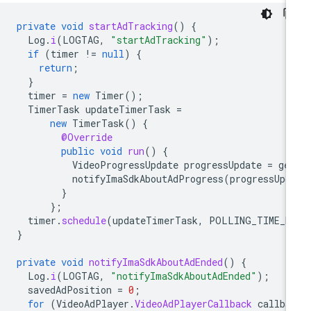
private
void
startAdTracking
()
{
Log
.
i
(
LOGTAG
,
"startAdTracking"
);
if
(
timer
!=
null
)
{
return
;
}
timer
=
new
Timer
();
TimerTask
updateTimerTask
=
new
TimerTask
()
{
@Override
public
void
run
()
{
VideoProgressUpdate
progressUpdate
=
ge
notifyImaSdkAboutAdProgress
(
progressUpd
}
};
timer
.
schedule
(
updateTimerTask
,
POLLING_TIME_M
}
private
void
notifyImaSdkAboutAdEnded
()
{
Log
.
i
(
LOGTAG
,
"notifyImaSdkAboutAdEnded"
);
savedAdPosition
=
0
;
for
(
VideoAdPlayer
.
VideoAdPlayerCallback
callba