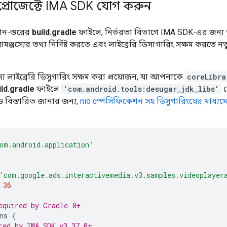
রোজেক্টে IMA SDK যোগ করুন
েশন-স্তরের
build.gradle
ফাইলে, নির্ভরতা বিভাগে IMA SDK-এর জন্য
মঞ্জস্যের তথ্য নির্দিষ্ট করতে এবং লাইব্রেরি ডিসাগারিং সক্ষম করতে ন
 লাইব্রেরি ডিসুগারিং সক্ষম করা প্রয়োজন, যা আপনাকে
coreLibra
ild.gradle
ফাইলে
'com.android.tools:desugar_jdk_libs'
ক
বিস্তারিত জানার জন্য,
nio স্পেসিফিকেশন সহ ডিসুগারিংয়ের মাধ্যম
om.android.application'
'com.google.ads.interactivemedia.v3.samples.videoplayer
36
equired by Gradle 8+
ns
{
red by IMA SDK v3.37.0+