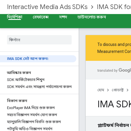
Interactive Media Ads SDKs
IMA SDK fo
নির্দেশিকা
রেফারেন্স
সম্পদ
ডাউনলোড করুন
To discuss and pro
Measurement Co
IMA SDK সেট আপ করুন৷
আবিষ্কার করুন
SDK আর্কিটেকচার শিখুন
SDK সমর্থন এবং সামঞ্জস্য পর্যালোচনা করুন
হোম
প্রোডাক্ট
IMA SD
বিকাশ করুন
Exo
Player IMA দিয়ে শুরু করুন
সহচর বিজ্ঞাপন সমর্থন যোগ করুন
ম্যানুয়ালি বিজ্ঞাপন বিরতি শুরু করুন
প্ল্যাটফর্ম নির্বাচ
পটভূমি অডিও বিজ্ঞাপন সমর্থন