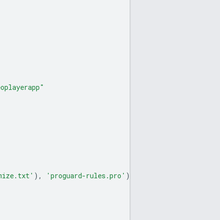
eoplayerapp"
mize.txt'
),
'proguard-rules.pro'
)