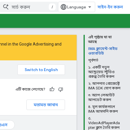
/
সাইন-ইন করুন
এই পৃষ্ঠায় যা যা
আছে
nnel in the
Google Advertising and
IMA ক্লায়েন্ট-সাইড
ওভারভিউ
পূর্বশর্ত
১. একটি নতুন
অ্যান্ড্রয়েড স্টুডিও
প্রকল্প তৈরি করুন
২. আপনার প্রোজেক্টে
IMA SDK যোগ করুন
এটি কাজে লেগেছে?
৩. অ্যাপ লেআউট
আপডেট করুন
মতামত জানান
৪. মূল কার্যকলাপে
IMA আমদানি করুন
৫.
VideoAdPlayerAda
িওএস
pter ক্লাস তৈরি করুন