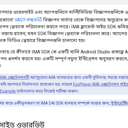
পনার ওয়েবসাইট এবং অ্যাপগুলিতে মাল্টিমিডিয়া বিজ্ঞাপনগুলিক
যেকোনো
VAST-সম্মত
বিজ্ঞাপন সার্ভার থেকে বিজ্ঞাপনের অনুরো
ঞাপন প্লেব্যাক পরিচালনা করতে পারে। IMA ক্লায়েন্ট-সাইড SDK গুলির
্ত্রণ বজায় রাখেন, যখন SDK বিজ্ঞাপন প্লেব্যাক পরিচালনা করে। অ্যাপের
ক ভিডিও প্লেয়ারে বিজ্ঞাপনগুলি চালানো হয়।
 দেখায় যে কীভাবে IMA SDK কে একটি খালি Android Studio প্রকল্পে 
্ঞাপন প্রদর্শন করতে হয়। একটি সম্পূর্ণ নমুনা ইন্টিগ্রেশন অনুসরণ করত
।
IMA এক্সটেনশনটি
অ্যান্ড্রয়েডে IMA ব্যবহারের জন্য একটি সুবিন্যস্ত, সহজে বজ
 যদি আপনার নির্দেশনার প্রয়োজন হয়, তাহলে
ExoPlayer-IMA এক্সটেনশন গাই
nExample
ডাউনলোড করে নিজেই পরীক্ষা করুন।
ফর্মের সাথে একীভূতকরণ বা IMA DAI SDK ব্যবহার সম্পর্কে তথ্যের জন্য,
ইন্টারেক্ট
ন্ট-সাইড ওভারভিউ