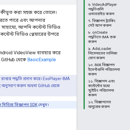
৬. VideoAdPlayer
পদ্ধতিগুলি
ে একীভূত করা সহজ করে তোলে।
ওভাররাইড করুন
ধ করতে পারে এবং আপনার
৭. বিজ্ঞাপন ট্র্যাকিং
সেট আপ করুন
 সাহায্যে, আপনি কন্টেন্ট ভিডিও
৮. onCreate
 কন্টেন্ট ভিডিও প্লেয়ারের উপরে
পদ্ধতিতে IMA শুরু
করুন
৯. AdsLoader
Android VideoView ব্যবহার করে
লিসেনারের তালিকা
যোগ করুন
ে, GitHub থেকে
BasicExample
১০. IMA বিজ্ঞাপন
ইভেন্টগুলি পরিচালনা
করুন
ায় রাখার পদ্ধতি প্রদান করে। ExoPlayer-IMA
১১. বিজ্ঞাপন এবং
ড
অনুসরণ করুন অথবা GitHub থেকে
কন্টেন্টের মধ্যে
স্যুইচিং পরিচালনা
করুন
১২. বিজ্ঞাপনের
িভ মিডিয়া বিজ্ঞাপন SDK
দেখুন।
অনুরোধ করুন