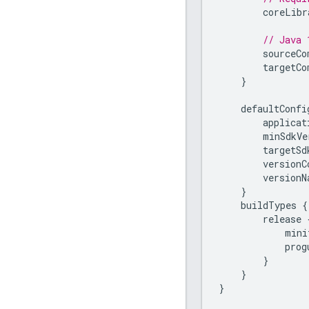
coreLibr
// Java 
sourceCo
targetCo
}
defaultConfi
applicat
minSdkVe
targetSd
versionC
versionN
}
buildTypes
{
release
mini
prog
}
}
}