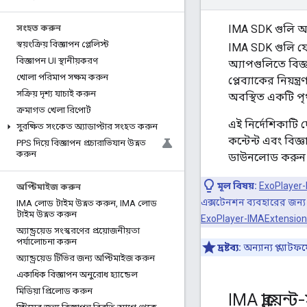
IMA SDK গুলি আ
সংহত করুন
স্বয়ংক্রিয় বিজ্ঞাপন প্লেলিস্ট
IMA SDK গুলি 
বিজ্ঞাপন UI স্থানীয়করণ
অ্যাপগুলিতে বিজ্
খোলা পরিমাপ সক্ষম করুন
প্লেব্যাকের নিয়ন
সক্রিয় দৃশ্য যাচাই করুন
অবস্থিত একটি পৃথ
ক্রমাগত খেলা রিপোর্ট
এই নির্দেশিকাটি
সুরক্ষিত সংকেত অ্যাডাপ্টার সংহত করুন
কন্টেন্ট এবং বিজ
PPS দিয়ে বিজ্ঞাপন প্রচারাভিযান উন্নত
করুন
ডাউনলোড করুন
মূল বিষয়:
ExoPlayer-
অপ্টিমাইজ করুন
এক্সটেনশন ব্যবহারের জন্য
IMA লোড টাইম উন্নত করুন
,
IMA লোড
টাইম উন্নত করুন
ExoPlayer-IMAExtensio
অ্যান্ড্রয়েড সংস্করণের প্রয়োজনীয়তা
পর্যালোচনা করুন
দ্রষ্টব্য:
অন্যান্য প্ল্যাট
অ্যান্ড্রয়েড টিভির জন্য অপ্টিমাইজ করুন
একাধিক বিজ্ঞাপন অনুরোধ হ্যান্ডেল
মিডিয়া প্রিলোড করুন
IMA ক্লায়ে