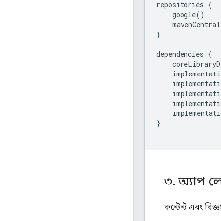
repositories
{
google
()
mavenCentral
}
dependencies
{
coreLibraryD
implementati
implementati
implementati
implementati
implementati
}
৩
.
অ্যাপ 
কন্টেন্ট এবং বি