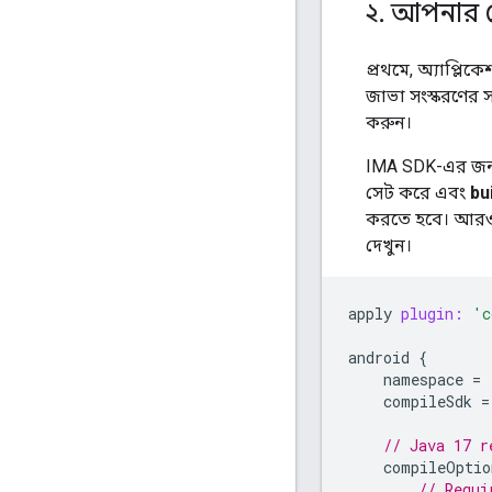
২
.
আপনার প্
প্রথমে, অ্যাপ্লিক
জাভা সংস্করণের সা
করুন।
IMA SDK-এর জন্য
সেট করে এবং
bu
করতে হবে। আরও 
দেখুন।
apply
plugin:
'c
android
{
namespace
=
compileSdk
=
// Java 17 r
compileOptio
// Requi