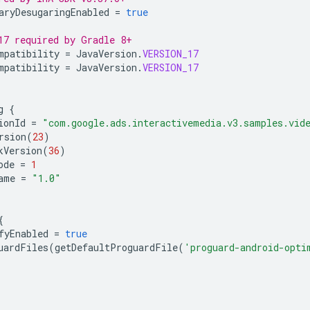
aryDesugaringEnabled
=
true
17 required by Gradle 8+
mpatibility
=
JavaVersion
.
VERSION_17
mpatibility
=
JavaVersion
.
VERSION_17
g
{
ionId
=
"com.google.ads.interactivemedia.v3.samples.vid
rsion
(
23
)
kVersion
(
36
)
ode
=
1
ame
=
"1.0"
{
fyEnabled
=
true
uardFiles
(
getDefaultProguardFile
(
'proguard-android-opti