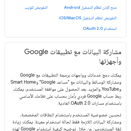
منح الإذن لنظام التشغيل Android
التفويض للويب
التفويض لنظام التشغيل iOS/MacOS
استخدام OAuth 2.0
مشاركة البيانات مع تطبيقات Google
وأجهزتها
يمكنك دمج خدماتك وواجهات برمجة التطبيقات مع Google
ومشاركة الوسائط والبيانات مع "مساعد Google" وSmart Home
وYouTube والمزيد. بعد الحصول على موافقة المستخدم، يمكنك
ربط حساب Google فردي بأمان بحساب على نظامك الأساسي
باستخدام مسارات OAuth 2.0 العادية.
تحسين خصوصية المستخدم باستخدام النطاقات المخصصة،
ومشاركة البيانات اللازمة فقط لحالة استخدام معينة. يمكنك زيادة
ثقة المستخدمين من خلال توضيح كيفية استخدام Google لهذه