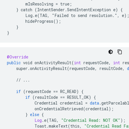
        mIsResolving = true;

    } catch (IntentSender.SendIntentException e) {

        Log.e(TAG, "Failed to send resolution.", e);
        hideProgress();

    }

@Override
public
void
onActivityResult
(
int
requestCode
,
int
re
super
.
onActivityResult
(
requestCode
,
resultCode
,
//
...
if
(
requestCode
==
RC_READ
)
{
if
(
resultCode
==
RESULT_OK
)
{
Credential
credential
=
data
.
getParcelab
onCredentialRetrieved
(
credential
);
}
else
{
Log
.
e
(
TAG
,
"Credential Read: NOT OK"
);
Toast
.
makeText
(
this
,
"Credential Read Fa