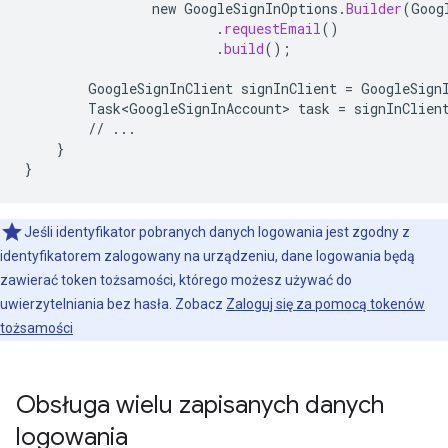
new
GoogleSignInOptions
.
Builder
(
Goog
.
requestEmail
()
.
build
();
GoogleSignInClient
signInClient
=
GoogleSign
Task<GoogleSignInAccount>
task
=
signInClien
//
...
}
}
Jeśli identyfikator pobranych danych logowania jest zgodny z
identyfikatorem zalogowany na urządzeniu, dane logowania będą
zawierać token tożsamości, którego możesz używać do
uwierzytelniania bez hasła. Zobacz
Zaloguj się za pomocą tokenów
tożsamości
Obsługa wielu zapisanych danych
logowania