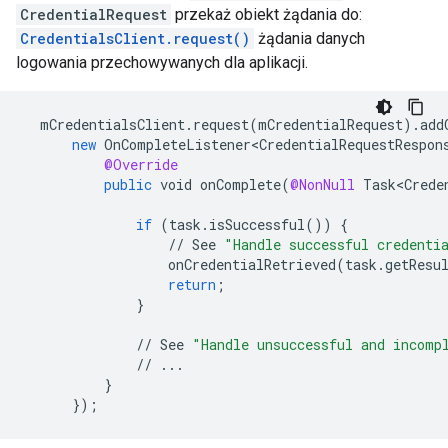
CredentialRequest
przekaż obiekt żądania do:
CredentialsClient.request()
żądania danych
logowania przechowywanych dla aplikacji.
mCredentialsClient
.
request
(
mCredentialRequest
).
add
new
OnCompleteListener<CredentialRequestRespon
@Override
public
void
onComplete
(
@NonNull
Task<Crede
if
(
task
.
isSuccessful
())
{
//
See
"Handle successful credenti
onCredentialRetrieved
(
task
.
getResu
return
;
}
//
See
"Handle unsuccessful and incomp
//
...
}
}
);