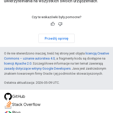
uwierzytelniania na wszystkich swoich urządzeniach.
Czy te wskazówki były pomocne?
Prześlij opinię
O ile nie stwierdzono inaczej, treść tej strony jest objęta
licencją Creative
Commons – uznanie autorstwa 4.0
, a fragmenty kodu są dostępne na
licencji Apache 2.0
. Szczegółowe informacje na ten temat zawierają
zasady dotyczące witryny Google Developers
. Java jest zastrzeżonym
znakiem towarowym firmy Oracle i jej podmiotów stowarzyszonych.
Ostatnia aktualizacja: 2026-05-09 UTC.
GitHub
Stack Overflow
Blog