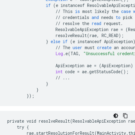
if
(
e
instanceof
ResolvableApiExcept
//
This
is
most
likely
the
case
//
credentials
and
needs
to
pick
//
resolve
the
read
request
.
ResolvableApiException
rae
=
(
Re
resolveResult
(
rae
,
RC_READ
);
}
else
if
(
e
instanceof
ApiException
//
The
user
must
create
an
accou
Log
.
e
(
TAG
,
"Unsuccessful credent
ApiException
ae
=
(
ApiException
)
int
code
=
ae
.
getStatusCode
();
//
...
}
}
}
);
private void resolveResult(ResolvableApiException rae
    try {

        rae.startResolutionForResult(MainActivity.thi