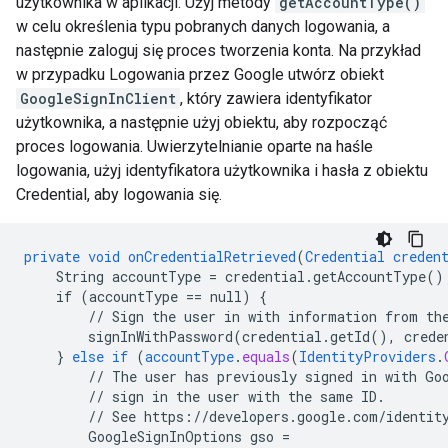
użytkownika w aplikacji. Użyj metody
getAccountType()
w celu określenia typu pobranych danych logowania, a
następnie zaloguj się proces tworzenia konta. Na przykład
w przypadku Logowania przez Google utwórz obiekt
GoogleSignInClient
, który zawiera identyfikator
użytkownika, a następnie użyj obiektu, aby rozpocząć
proces logowania. Uwierzytelnianie oparte na haśle
logowania, użyj identyfikatora użytkownika i hasła z obiektu
Credential, aby logowania się.
private
void
onCredentialRetrieved
(
Credential
creden
String
accountType
=
credential.getAccountType()
if
(accountType
==
null)
{
//
Sign
the
user
in
with
information
from
th
signInWithPassword(credential.getId(),
crede
}
else
if
(
accountType
.
equals
(
IdentityProviders
.
//
The
user
has
previously
signed
in
with
Go
//
sign
in
the
user
with
the
same
ID.
//
See
https
:
//
developers
.
google
.
com
/
identit
GoogleSignInOptions
gso
=