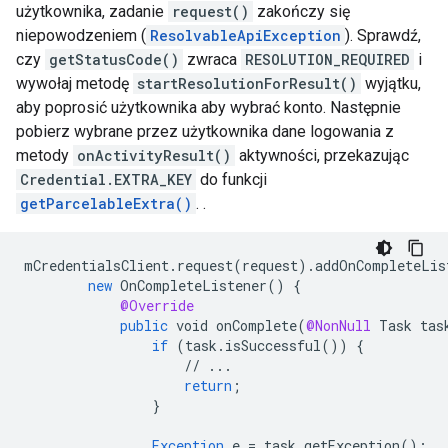
użytkownika, zadanie
request()
zakończy się
niepowodzeniem (
ResolvableApiException
). Sprawdź,
czy
getStatusCode()
zwraca
RESOLUTION_REQUIRED
i
wywołaj metodę
startResolutionForResult()
wyjątku,
aby poprosić użytkownika aby wybrać konto. Następnie
pobierz wybrane przez użytkownika dane logowania z
metody
onActivityResult()
aktywności, przekazując
Credential.EXTRA_KEY
do funkcji
getParcelableExtra()
. .
mCredentialsClient
.
request
(
request
).
addOnCompleteLis
new
OnCompleteListener
()
{
@Override
public
void
onComplete
(
@NonNull
Task
tas
if
(
task
.
isSuccessful
())
{
//
...
return
;
}
Exception
e
=
task
.
getException
();