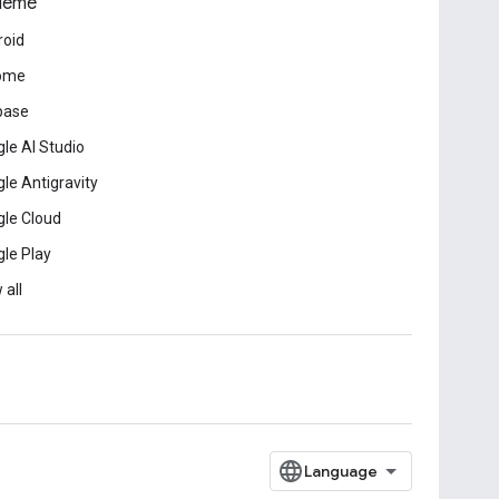
leme
roid
ome
base
le AI Studio
le Antigravity
le Cloud
le Play
 all