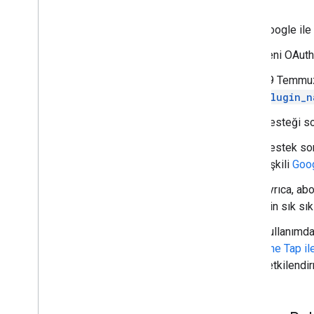
Google ile
Yeni OAuth 
29 Temmuz 
plugin_n
Desteği son
Destek son
ilişkili
Goog
Ayrıca, ab
için sık sı
Kullanımda
One Tap il
yetkilendi