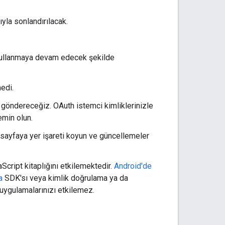
yla sonlandırılacak.
 kullanmaya devam edecek şekilde
medi.
m göndereceğiz. OAuth istemci kimliklerinizle
emin olun.
u sayfaya yer işareti koyun ve güncellemeler
cript kitaplığını etkilemektedir.
Android'de
a
SDK'sı veya kimlik doğrulama ya da
uygulamalarınızı etkilemez.