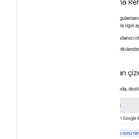
Taşıma Reh
Web uygulamanızı
taşımayla ilgili a
Kullanıcı 
Yetkilendi
Zaman çiz
Bu tabloda, deste
Kitaplık
Web için Google 
Not:
Destek sonu tari