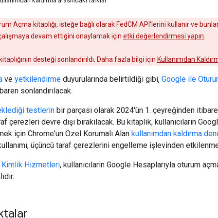
ullanımdan kaldırma arasındaki farklar
um Açma kitaplığı, isteğe bağlı olarak FedCM API'lerini kullanır ve bunla
i çalışmaya devam ettiğini onaylamak için
etki değerlendirmesi yapın
.
taplığının desteği sonlandırıldı. Daha fazla bilgi için
Kullanımdan Kaldır
a
ve
yetkilendirme
duyurularında belirtildiği gibi,
Google ile Otur
ibaren sonlandırılacak.
lediği testlerin
bir parçası olarak 2024'ün 1. çeyreğinden itibar
af çerezleri devre dışı bırakılacak. Bu kitaplık, kullanıcıların Go
mek için Chrome'un Özel Korumalı Alan
kullanımdan kaldırma de
ullanımı, üçüncü taraf çerezlerini engelleme işlevinden etkilenm
 Kimlik Hizmetleri
, kullanıcıların Google Hesaplarıyla oturum açm
ıdır.
talar