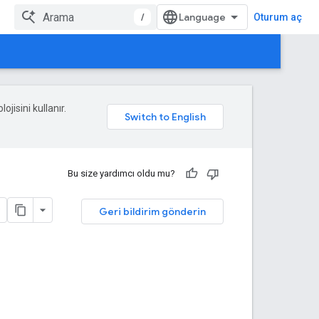
/
Oturum aç
ojisini kullanır.
Bu size yardımcı oldu mu?
Geri bildirim gönderin