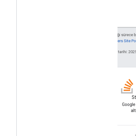
Aksi belirtilmediği sürece 
Google Developers Site Poli
Son güncelleme tarihi: 202
GitHub
S
Örneklerimizi çatallayın ve
Google
kendiniz deneyin
al