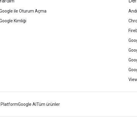
Yardım
Der
Google ile Oturum Açma
And
Google Kimliği
Chr
Fire
Goog
Goog
Goog
Goog
View
 Platform
Google AI
Tüm ürünler