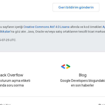
Geri bildirim gönderin
bu sayfanın içeriği
Creative Commons Atıf 4.0 Lisansı
altında ve kod örnekleri
A
tikaları
'na göz atın. Java, Oracle ve/veya satış ortaklarının tescilli ticari markas
5-07-25 UTC.
tack Overflow
Blog
 oturum açma etiketi
Google Developers blogundaki
tında soru sorma
en son haberler