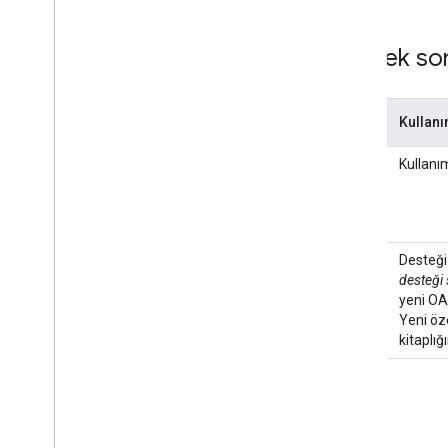
Destek son
Terim
Kullan
Tanım
Kullanım
Anlam
Desteği 
desteği 
yeni OAu
Yeni öz
kitaplığ