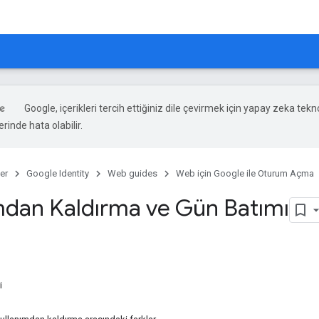
Google, içerikleri tercih ettiğiniz dile çevirmek için yapay zeka teknol
rinde hata olabilir.
er
Google Identity
Web guides
Web için Google ile Oturum Açma
mdan Kaldırma ve Gün Batımı
i