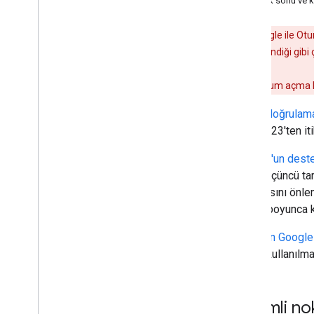
Destek sonu ve k
Ek İzin İste
İşleyicileri Kullanarak Oturum Açma
Özelliğini Entegre Etme
Uyarı:
Google ile Otur
Sunucu Tarafı Uygulamaları İçin Google
işleminin beklendiği gib
ile Oturum Açma
Kapsamların Bağlantısını Kesme ve
Google ile oturum açma ki
Kapsamları İptal Etme
Kimlik doğrulam
Platformlar Arası Entegrasyon
Mart 2023'ten it
Platformlar Arası Tek Oturum Açma
Chrome'un destek
1'inde üçüncü tar
Kaynaklar
uğramasını önle
Sorun giderme
süresi boyunca k
Fed
CM API'lerini kullanma
Google+ ile Oturum Açma özelliğinden
Web için Google
taşıma
yerine kullanılmal
Başvuru Kaynakları
Java
Script İstemci Referansı
Önemli nok