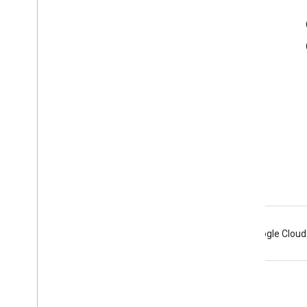
Ürün Bilgileri
Hizmet Şartları
Markalama Kuralları
Android
Chrome
Firebase
Google Cloud
Şartlar
Gizlilik
Manage cookies