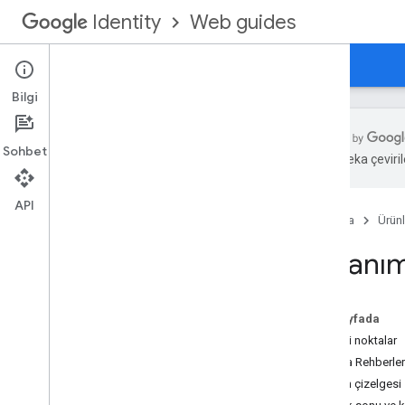
Web guides
Identity
Ana Sayfa
Web için Google ile Oturum Açma
Bilgi
Sohbet
Yapay zeka çevirile
Kullanımdan kaldırma ve kullanımdan
kaldırma
API
Ana Sayfa
Ürünl
Temel bilgiler
Kullanı
Google ile Oturum Açma'yı entegre edin
Profil Bilgilerini Al
Arka Uç Sunucusuyla Kimlik Doğrulama
Bu sayfada
Önemli noktalar
Ek Özellikler
Taşıma Rehberler
Oturum Açma Düğmesini Özelleştirme
Zaman çizelgesi
Kullanıcının Oturum Durumunu İzleme