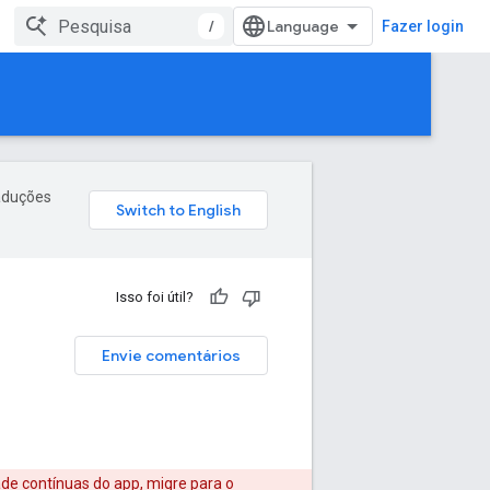
/
Fazer login
raduções
Isso foi útil?
Envie comentários
ade contínuas do app,
migre para o