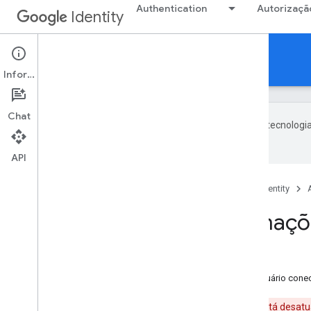
Authentication
Autorizaçã
Identity
Authentication
Informações
Chat
O Google usa tecnologia
com IA podem ter erros.
API
Página inicial
Produtos
Google Identity
Como ver informaçõe
Nesta página
Antes de começar
Extrair informações de perfil de um usuário con
Aviso
:o Login do Google para Android está desatu