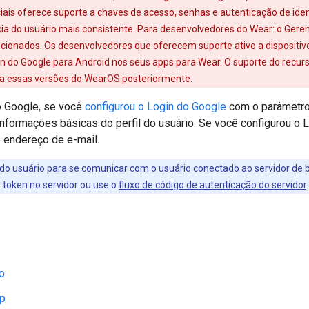
ciais oferece suporte a chaves de acesso, senhas e autenticação de ide
ia do usuário mais consistente. Para desenvolvedores do Wear: o Geren
cionados. Os desenvolvedores que oferecem suporte ativo a dispositivo
n do Google para Android nos seus apps para Wear. O suporte do recurs
ara essas versões do WearOS posteriormente.
o Google, se você
configurou o Login do Google
com o parâmetr
 informações básicas do perfil do usuário. Se você configurou 
 endereço de e-mail.
 do usuário para se comunicar com o usuário conectado ao servidor de 
o token no servidor ou use o
fluxo de código de autenticação do servidor
.
o
pp