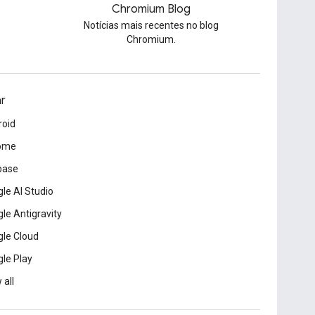
Chromium Blog
g
Notícias mais recentes no blog
Chromium.
ar
roid
ome
base
le AI Studio
le Antigravity
le Cloud
le Play
 all