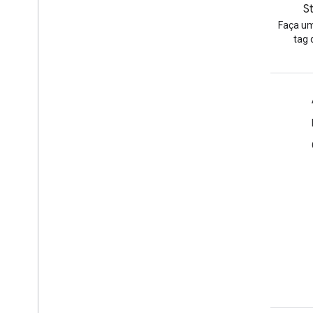
GitHub
S
Veja nossas amostras e teste-
Faça um
as
tag 
Informações do produto
Termos de Serviço
Diretrizes de branding