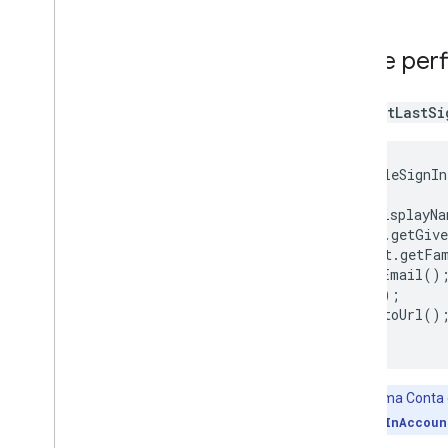
Extrair informações de per
Use o método
GoogleSignIn.getLastSi
GoogleSignInAccount acct = GoogleSignIn
if (acct != null) {

  String personName = acct.getDisplayNa
  String personGivenName = acct.getGive
  String personFamilyName = acct.getFam
  String personEmail = acct.getEmail();
  String personId = acct.getId();

  Uri personPhoto = acct.getPhotoUrl();
Observação
:
o endereço de e-mail de uma Conta d
pode ser obtido no cliente com
GoogleSignInAccoun