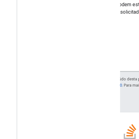
Para outros dados de perfil que podem est
null
, dependendo dos escopos solicitado
Exceto em caso de indicação contrária, o conteúdo desta
licenciadas de acordo com a
Licença Apache 2.0
. Para ma
Última atualização 2026-02-18 UTC.