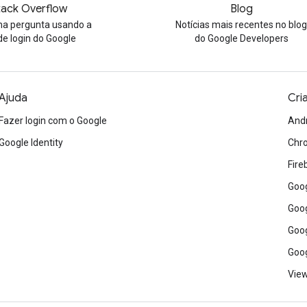
tack Overflow
Blog
a pergunta usando a
Notícias mais recentes no blo
de login do Google
do Google Developers
Ajuda
Cri
Fazer login com o Google
And
Google Identity
Chr
Fire
Goog
Goog
Goog
Goog
View