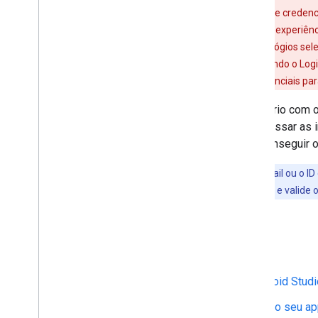
Gerenciador de credenciais
. O Gerenciador de creden
com o Google), segurança mais forte e uma experiênc
Wear OS 5.1 e versões mais recentes em relógios sele
login com o Google" precisam continuar usando o Logi
disponível nas APIs do Gerenciador de credenciais p
Depois de fazer login de um usuário com 
requestProfile
, é possível acessar as
requestEmail
, também pode conseguir o
Importante
:
não use o endereço de e-mail ou o ID
de ID do usuário para o servidor de back-end
e valide 
Antes de começar
Configurar o projeto do Android Studi
Integrar o Login do Google no seu a