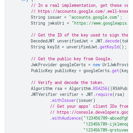
// In a real implementation, get these val
// https://accounts.google.com/.well-known
String
issuer
=
"accounts.google.com"
;
String
jwksUri
=
"https://www.googleapis.c
// Get the ID of the key used to sign the 
DecodedJWT
unverifiedJwt
=
JWT
.
decode
(
toke
String
keyId
=
unverifiedJwt
.
getKeyId
();
// Get the public key from Google.
JwkProvider
googleCerts
=
new
UrlJwkProvid
PublicKey
publicKey
=
googleCerts
.
get
(
keyI
// Verify and decode the token.
Algorithm
rsa
=
Algorithm
.
RSA256
((
RSAPubli
JWTVerifier
verifier
=
JWT
.
require
(
rsa
)
.
withIssuer
(
issuer
)
// Get your apps' client IDs from 
// https://console.developers.goog
.
withAudience
(
"123456789-abcedfgh.
"123456789-ijklmnop.
"123456789-qrstuvwx.