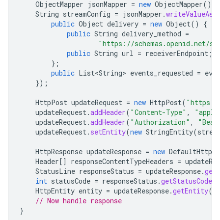
ObjectMapper
jsonMapper
=
new
ObjectMapper
();
String
streamConfig
=
jsonMapper
.
writeValueAsS
public
Object
delivery
=
new
Object
()
{
public
String
delivery_method
=
"https://schemas.openid.net/se
public
String
url
=
receiverEndpoint
;
};
public
List<String>
events_requested
=
eve
});
HttpPost
updateRequest
=
new
HttpPost
(
"https:/
updateRequest
.
addHeader
(
"Content-Type"
,
"appli
updateRequest
.
addHeader
(
"Authorization"
,
"Bear
updateRequest
.
setEntity
(
new
StringEntity
(
strea
HttpResponse
updateResponse
=
new
DefaultHttpCl
Header
[]
responseContentTypeHeaders
=
updateRe
StatusLine
responseStatus
=
updateResponse
.
get
int
statusCode
=
responseStatus
.
getStatusCode
(
HttpEntity
entity
=
updateResponse
.
getEntity
()
// Now handle response
}