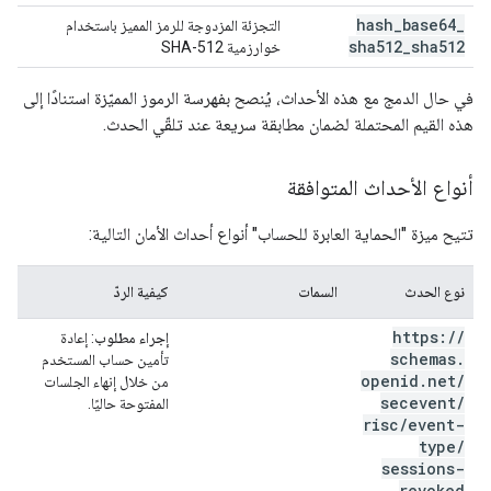
hash
_
base64
_
التجزئة المزدوجة للرمز المميز باستخدام
sha512
_
sha512
خوارزمية SHA-512
في حال الدمج مع هذه الأحداث، يُنصح بفهرسة الرموز المميّزة استنادًا إلى
هذه القيم المحتملة لضمان مطابقة سريعة عند تلقّي الحدث.
أنواع الأحداث المتوافقة
تتيح ميزة "الحماية العابرة للحساب" أنواع أحداث الأمان التالية:
نوع الحدث
السمات
كيفية الردّ
https:
/
/
إجراء مطلوب
: إعادة
schemas
.
تأمين حساب المستخدم
openid
.
net
/
من خلال إنهاء الجلسات
secevent
/
المفتوحة حاليًا.
risc
/
event-
type
/
sessions-
revoked