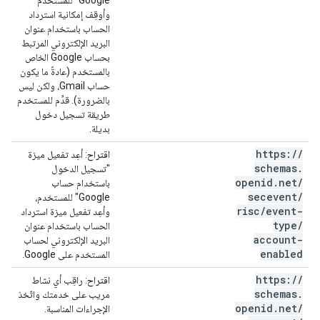
Google" للمستخدم
وأوقِف إمكانية استرداد
الحساب باستخدام عنوان
البريد الإلكتروني المرتبط
بحساب Google الخاص
بالمستخدم (عادةً ما يكون
حساب Gmail، ولكن ليس
بالضرورة). قدِّم للمستخدم
طريقة تسجيل دخول
بديلة.
https:
/
/
اقتراح
: أعِد تفعيل ميزة
schemas
.
"تسجيل الدخول
openid
.
net
/
باستخدام حساب
secevent
/
Google" للمستخدم،
risc
/
event-
وأعِد تفعيل ميزة استرداد
type
/
الحساب باستخدام عنوان
account-
البريد الإلكتروني لحساب
enabled
المستخدم على Google.
https:
/
/
اقتراح
: راقِب أي نشاط
schemas
.
مريب على خدمتك واتّخذ
openid
.
net
/
الإجراءات المناسبة.