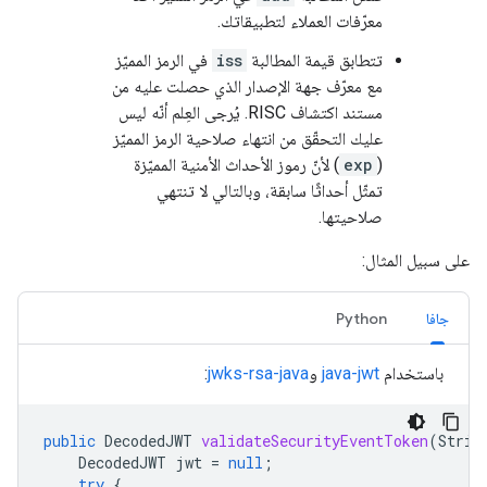
معرّفات العملاء لتطبيقاتك.
تتطابق قيمة المطالبة
iss
في الرمز المميّز
مع معرّف جهة الإصدار الذي حصلت عليه من
مستند اكتشاف RISC. يُرجى العِلم أنّه ليس
عليك التحقّق من انتهاء صلاحية الرمز المميّز
(
exp
) لأنّ رموز الأحداث الأمنية المميّزة
تمثّل أحداثًا سابقة، وبالتالي لا تنتهي
صلاحيتها.
على سبيل المثال:
جافا
Python
باستخدام
java-jwt
و
jwks-rsa-java
:
public
DecodedJWT
validateSecurityEventToken
(
Strin
DecodedJWT
jwt
=
null
;
try
{