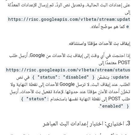
على إعدادات البث الحالية، وتعديل نص الردّ، ثم إرسال الإعدادات المعدَّلة
إلى
https://risc.googleapis.com/v1beta/stream:updat
e
كما هو موضّح أعلاه.
إيقاف بث الأحداث مؤقتًا واستئنافه
إذا احتجت في أي وقت إلى إيقاف بث الأحداث من Google، أرسِل طلب
POST معتمدًا إلى
https://risc.googleapis.com/v1beta/stream/status
:update
يتضمّن
{ "status": "disabled" }
في نص
الطلب. عند إيقاف البث، لا ترسل Google الأحداث إلى نقطة النهاية ولا
تخزّن أحداث الأمان مؤقتًا عند حدوثها. لإعادة تفعيل بث الأحداث، أرسِل
طلب POST إلى نقطة النهاية نفسها باستخدام
{ "status":
.
"enabled" }
‫3
.
اختياري: اختبار إعدادات البث المباشر