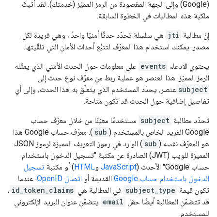
(Google) وإلى الجهة المقصودة من الرمز المميّز (خدمتك). لقد أثبتّ
ملكية هذه المطالبات في الخطوة السابقة.
إنّ مطالبة
jti
هي سلسلة تحدّد حدثًا أمنيًا واحدًا، وهي فريدة لكل
مصدر. يمكنك استخدام هذا المعرّف لتتبُّع أحداث الأمان التي تلقّيتها.
يحتوي الادعاء
events
على معلومات حول الحدث الأمني الذي يمثّله
الرمز المميّز. هذا العنصر هو عملية ربط من معرّف نوع حدث إلى
subject
عنصر، يحدّد المستخدم الذي يتعلّق به هذا الحدث، وإلى أي
تفاصيل إضافية حول الحدث قد تكون متاحة.
تحدّد مطالبة
subject
مستخدمًا معيّنًا من خلال معرّف حساب
Google الفريد الخاص بالمستخدم (
sub
). معرّف حساب Google هذا
هو المعرّف نفسه (
sub
) الوارد في رموز التعريف المميزة لرموز JSON
المميزة للويب (JWT) الصادرة عن مكتبة "تسجيل الدخول باستخدام
حساب Google" الأحدث (
JavaScript
و
HTML
) أو مكتبة
تسجيل
الدخول باستخدام حساب Google
القديمة أو
اتصال OpenID
. عندما
تكون قيمة
subject_type
في المطالبة هي
id_token_claims
،
قد تتضمّن المطالبة أيضًا حقل
email
يتضمّن عنوان البريد الإلكتروني
للمستخدم.