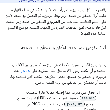
بالنسبة إلى كل رمز مميّز خاص بأحداث الأمان تتلقّاه في نقطة النهاية،
عليك أولاً التحقّق من صحة الرمز وفك ترميزه، ثم التعامل مع حدث الأمان
على النحو المناسب لخدمتك. من
الضروري
التحقّق من صحة رمز الحدث
قبل فك ترميزه لمنع الهجمات الضارة من الجهات السيئة. توضّح الأقسام
التالية هذه المهام:
1
.
فك ترميز رمز حدث الأمان والتحقّق من صحته
بما أنّ رموز الأمان المميزة للأحداث هي نوع محدّد من رموز JWT، يمكنك
استخدام أي مكتبة رموز JWT، مثل تلك المدرَجة على
jwt.io
، لفك
ترميزها والتحقّق من صحتها. بغض النظر عن المكتبة التي تستخدمها،
يجب أن يتضمّن رمز التحقّق من الرمز المميّز ما يلي:
احصل على معرّف جهة إصدار حماية عابرة للحساب
(
issuer
) ومعرّف الموارد المنتظم (URI) لشهادة مفتاح
التوقيع (
jwks_uri
) من مستند إعداد RISC من
Google، والذي يمكنك العثور عليه على