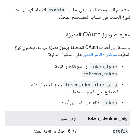
استخدِم المعلومات الواردة في مطالبة
events
لاتّخاذ الإجراء المناسب
لنوع الحدث في حساب المستخدم المحدّد.
معرّفات رموز OAuth المميزة
بالنسبة إلى أحداث OAuth المتعلقة برموز مميزة فردية، يحتوي نوع
المعرّف
موضوع الرمز المميز
على الحقول التالية:
token_type
: يُسمح فقط بالقيمة
.
refresh_token
token_identifier_alg
: راجِع الجدول أدناه
للاطّلاع على القيم المحتمَلة.
token
: اطّلِع على الجدول أدناه.
token_identifier_alg
الرمز المميّز
prefix
أول 16 حرفًا من الرمز المميّز