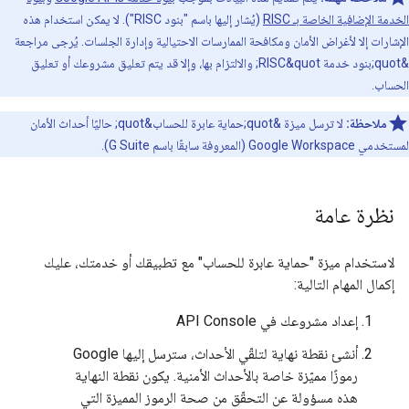
الخدمة الإضافية الخاصة بـ RISC
(يُشار إليها باسم "بنود RISC"). لا يمكن استخدام هذه
الإشارات إلا لأغراض الأمان ومكافحة الممارسات الاحتيالية وإدارة الجلسات. يُرجى مراجعة
&quot;بنود خدمة RISC&quot; والالتزام بها، وإلا قد يتم تعليق مشروعك أو تعليق
الحساب.
ملاحظة:
لا ترسل ميزة &quot;حماية عابرة للحساب&quot; حاليًا أحداث الأمان
لمستخدمي Google Workspace (المعروفة سابقًا باسم G Suite).
نظرة عامة
لاستخدام ميزة "حماية عابرة للحساب" مع تطبيقك أو خدمتك، عليك
إكمال المهام التالية:
إعداد مشروعك في API Console
أنشئ نقطة نهاية لتلقّي الأحداث، سترسل إليها Google
رموزًا مميّزة خاصة بالأحداث الأمنية. يكون نقطة النهاية
هذه مسؤولة عن التحقّق من صحة الرموز المميزة التي