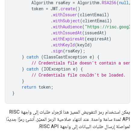
Algorithm
rsaKey
=
Algorithm
.
RSA256
(
null
,
token
=
JWT
.
create
()
.
withIssuer
(
clientEmail
)
.
withSubject
(
clientEmail
)
.
withAudience
(
"https://risc.google
.
withIssuedAt
(
issuedAt
)
.
withExpiresAt
(
expiresAt
)
.
withKeyId
(
keyId
)
.
sign
(
rsaKey
);
}
catch
(
ClassCastException
e
)
{
// Credentials file doesn't contain a serv
}
catch
(
IOException
e
)
{
// Credentials file couldn't be loaded.
}
return
token
;
}
يمكن استخدام رمز التفويض المميز هذا لإجراء طلبات إلى واجهة RISC
API لمدة ساعة واحدة. عند انتهاء صلاحية الرمز المميّز، أنشئ رمزًا جديدًا
لمواصلة إرسال طلبات البيانات إلى واجهة RISC API.