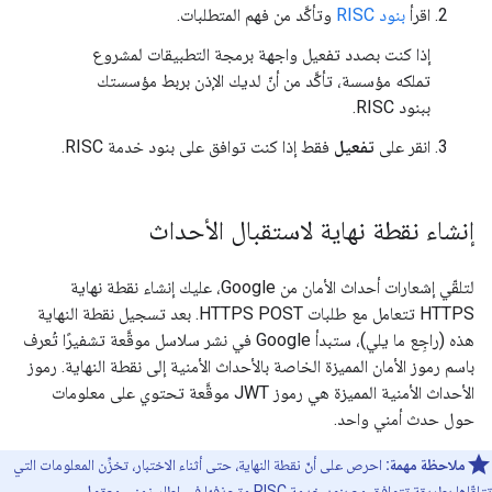
اقرأ
بنود RISC
وتأكَّد من فهم المتطلبات.
إذا كنت بصدد تفعيل واجهة برمجة التطبيقات لمشروع
تملكه مؤسسة، تأكَّد من أنّ لديك الإذن بربط مؤسستك
ببنود RISC.
انقر على
تفعيل
فقط إذا كنت توافق على بنود خدمة RISC.
إنشاء نقطة نهاية لاستقبال الأحداث
لتلقّي إشعارات أحداث الأمان من Google، عليك إنشاء نقطة نهاية
HTTPS تتعامل مع طلبات HTTPS POST. بعد تسجيل نقطة النهاية
هذه (راجِع ما يلي)، ستبدأ Google في نشر سلاسل موقَّعة تشفيرًا تُعرف
باسم رموز الأمان المميزة الخاصة بالأحداث الأمنية إلى نقطة النهاية. رموز
الأحداث الأمنية المميزة هي رموز JWT موقَّعة تحتوي على معلومات
حول حدث أمني واحد.
ملاحظة مهمة:
احرص على أنّ نقطة النهاية، حتى أثناء الاختبار، تخزِّن المعلومات التي
تتلقّاها بطريقة تتوافق مع
بنود خدمة RISC
وتحذفها في إطار زمني معقول.