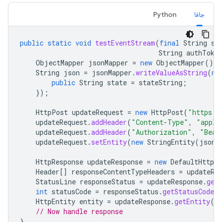
جافا
Python
public
static
void
testEventStream
(
final
String
st
String
authToke
ObjectMapper
jsonMapper
=
new
ObjectMapper
();
String
json
=
jsonMapper
.
writeValueAsString
(
ne
public
String
state
=
stateString
;
});
HttpPost
updateRequest
=
new
HttpPost
(
"https:/
updateRequest
.
addHeader
(
"Content-Type"
,
"appli
updateRequest
.
addHeader
(
"Authorization"
,
"Bear
updateRequest
.
setEntity
(
new
StringEntity
(
json
)
HttpResponse
updateResponse
=
new
DefaultHttpCl
Header
[]
responseContentTypeHeaders
=
updateRe
StatusLine
responseStatus
=
updateResponse
.
get
int
statusCode
=
responseStatus
.
getStatusCode
(
HttpEntity
entity
=
updateResponse
.
getEntity
()
// Now handle response
}