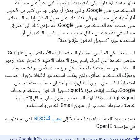
تنبّهك هذه الإشعارات إلى التغييرات الرئيسية التي تطرأ على حسابات
المستخدمين على Google، والتي يمكن أن يكون لها في كثير من الأحيان
آثار أمنية على حساباتهم في تطبيقك. على سبيل المثال، إذا تم الاستيلاء
على حساب أحد المستخدمين على Google، قد يؤدي ذلك إلى اختراق
حسابه في تطبيقك من خلال استرداد حساب البريد الإلكتروني أو
استخدام ميزة "تسجيل الدخول مرّة واحدة".
لمساعدتك في الحدّ من المخاطر المحتملة لهذه الأحداث، ترسل Google
عناصر الخدمة التي تُعرف باسم رموز الأحداث الأمنية. لا تعرض هذه الرموز
المميزة سوى معلومات قليلة جدًا، مثل نوع حدث الأمان ووقت حدوثه
ومعرّف المستخدم المتأثر، ولكن يمكنك استخدامها لاتّخاذ الإجراء المناسب
استجابةً لذلك. على سبيل المثال، إذا تم اختراق حساب مستخدم على
Google، يمكنك إيقاف ميزة &quot;تسجيل الدخول باستخدام حساب
Google&quot; مؤقتًا لهذا المستخدم ومنع إرسال رسائل إلكترونية
خاصة باسترداد الحساب إلى عنوان Gmail الخاص بالمستخدم.
تستند ميزة "الحماية العابرة للحساب" إلى
معيار RISC
الذي تم تطويره
في مؤسسة OpenID.
ملاحظة مهمة:
يتم تقديم هذه البيانات بموجب
بنود خدمة Google APIs
و
بنود