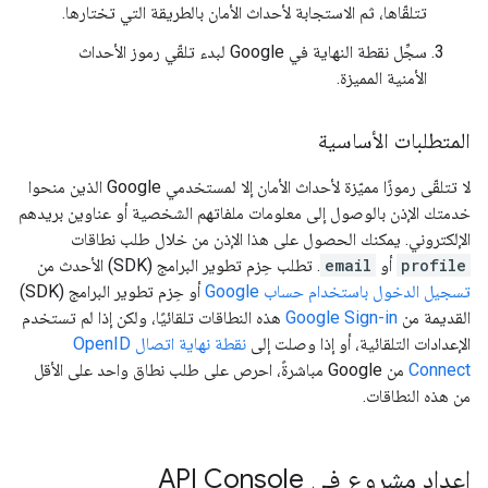
تتلقّاها، ثم الاستجابة لأحداث الأمان بالطريقة التي تختارها.
سجِّل نقطة النهاية في Google لبدء تلقّي رموز الأحداث
الأمنية المميزة.
المتطلبات الأساسية
لا تتلقّى رموزًا مميّزة لأحداث الأمان إلا لمستخدمي Google الذين منحوا
خدمتك الإذن بالوصول إلى معلومات ملفاتهم الشخصية أو عناوين بريدهم
الإلكتروني. يمكنك الحصول على هذا الإذن من خلال طلب نطاقات
profile
أو
email
. تطلب حِزم تطوير البرامج (SDK) الأحدث من
تسجيل الدخول باستخدام حساب Google
أو حِزم تطوير البرامج (SDK)
القديمة من
Google Sign-in
هذه النطاقات تلقائيًا، ولكن إذا لم تستخدم
الإعدادات التلقائية، أو إذا وصلت إلى
نقطة نهاية اتصال OpenID
Connect
من Google مباشرةً، احرص على طلب نطاق واحد على الأقل
من هذه النطاقات.
إعداد مشروع في API Console