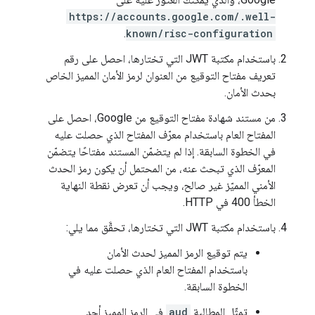
https://accounts.google.com/.well-
.
known/risc-configuration
باستخدام مكتبة JWT التي تختارها، احصل على رقم
تعريف مفتاح التوقيع من العنوان لرمز الأمان المميز الخاص
بحدث الأمان.
من مستند شهادة مفتاح التوقيع من Google، احصل على
المفتاح العام باستخدام معرّف المفتاح الذي حصلت عليه
في الخطوة السابقة. إذا لم يتضمّن المستند مفتاحًا يتضمّن
المعرّف الذي تبحث عنه، من المحتمل أن يكون رمز الحدث
الأمني المميّز غير صالح، ويجب أن تعرض نقطة النهاية
الخطأ 400 في HTTP.
باستخدام مكتبة JWT التي تختارها، تحقَّق مما يلي:
يتم توقيع الرمز المميز لحدث الأمان
باستخدام المفتاح العام الذي حصلت عليه في
الخطوة السابقة.
تمثّل المطالبة
aud
في الرمز المميز أحد