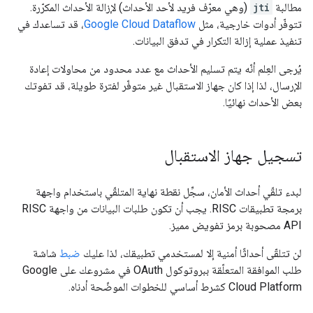
مطالبة
jti
(وهي معرّف فريد لأحد الأحداث) لإزالة الأحداث المكرّرة.
تتوفّر أدوات خارجية، مثل
Google Cloud Dataflow
، قد تساعدك في
تنفيذ عملية إزالة التكرار في تدفق البيانات.
يُرجى العِلم أنّه يتم تسليم الأحداث مع عدد محدود من محاولات إعادة
الإرسال، لذا إذا كان جهاز الاستقبال غير متوفّر لفترة طويلة، قد تفوتك
بعض الأحداث نهائيًا.
تسجيل جهاز الاستقبال
لبدء تلقّي أحداث الأمان، سجِّل نقطة نهاية المتلقّي باستخدام واجهة
برمجة تطبيقات RISC. يجب أن تكون طلبات البيانات من واجهة RISC
API مصحوبة برمز تفويض مميز.
لن تتلقّى أحداثًا أمنية إلا لمستخدمي تطبيقك، لذا عليك
ضبط
شاشة
طلب الموافقة المتعلّقة ببروتوكول OAuth في مشروعك على Google
Cloud Platform كشرط أساسي للخطوات الموضّحة أدناه.