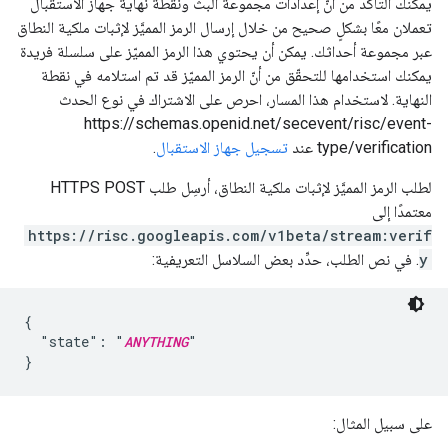
يمكنك التأكّد من أنّ إعدادات مجموعة البث ونقطة نهاية جهاز الاستقبال
تعملان معًا بشكلٍ صحيح من خلال إرسال الرمز المميَّز لإثبات ملكية النطاق
عبر مجموعة أحداثك. يمكن أن يحتوي هذا الرمز المميّز على سلسلة فريدة
يمكنك استخدامها للتحقّق من أنّ الرمز المميّز قد تم استلامه في نقطة
النهاية. لاستخدام هذا المسار، احرص على الاشتراك في نوع الحدث
https://schemas.openid.net/secevent/risc/event-
type/verification عند
تسجيل جهاز الاستقبال
.
لطلب الرمز المميَّز لإثبات ملكية النطاق، أرسِل طلب HTTPS POST
معتمدًا إلى
https://risc.googleapis.com/v1beta/stream:verif
y
. في نص الطلب، حدِّد بعض السلاسل التعريفية:
{

  "state": "
ANYTHING
"

على سبيل المثال: