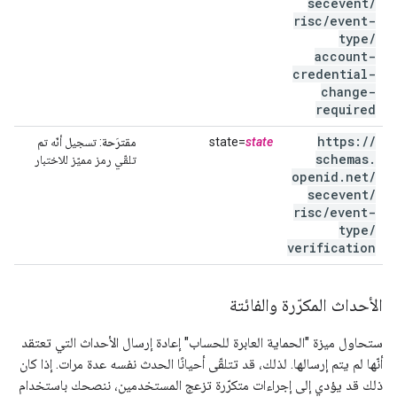
secevent
/
risc
/
event-
type
/
account-
credential-
change-
required
https:
/
/
state
state=
مقترَحة
: تسجيل أنّه تم
schemas
.
تلقّي رمز مميّز للاختبار
openid
.
net
/
secevent
/
risc
/
event-
type
/
verification
الأحداث المكرّرة والفائتة
ستحاول ميزة "الحماية العابرة للحساب" إعادة إرسال الأحداث التي تعتقد
أنّها لم يتم إرسالها. لذلك، قد تتلقّى أحيانًا الحدث نفسه عدة مرات. إذا كان
ذلك قد يؤدي إلى إجراءات متكرّرة تزعج المستخدمين، ننصحك باستخدام