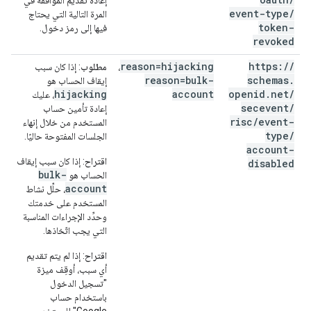
إعادة تقديم الموافقة في
event-type
/
المرة التالية التي يحتاج
token-
فيها إلى رمز دخول.
revoked
reason=hijacking
https:
/
/
،
مطلوب
: إذا كان سبب
reason=bulk-
schemas
.
إيقاف الحساب هو
hijacking
account
openid
.
net
/
، عليك
secevent
/
إعادة تأمين حساب
risc
/
event-
المستخدم من خلال إنهاء
type
/
الجلسات المفتوحة حاليًا.
account-
اقتراح
: إذا كان سبب إيقاف
disabled
bulk-
الحساب هو
account
، حلِّل نشاط
المستخدم على خدمتك
وحدِّد الإجراءات المناسبة
التي يجب اتّخاذها.
اقتراح
: إذا لم يتم تقديم
أي سبب، أوقِف ميزة
"تسجيل الدخول
باستخدام حساب