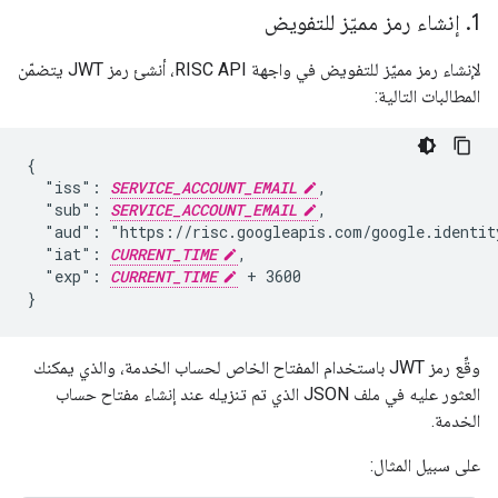
1
.
إنشاء رمز مميّز للتفويض
لإنشاء رمز مميّز للتفويض في واجهة RISC API، أنشئ رمز JWT يتضمّن
المطالبات التالية:
{

  "iss": 
SERVICE_ACCOUNT_EMAIL
,

  "sub": 
SERVICE_ACCOUNT_EMAIL
,

  "aud": "https://risc.googleapis.com/google.identity
  "iat": 
CURRENT_TIME
,

  "exp": 
CURRENT_TIME
 + 3600

}
وقِّع رمز JWT باستخدام المفتاح الخاص لحساب الخدمة، والذي يمكنك
العثور عليه في ملف JSON الذي تم تنزيله عند إنشاء مفتاح حساب
الخدمة.
على سبيل المثال: