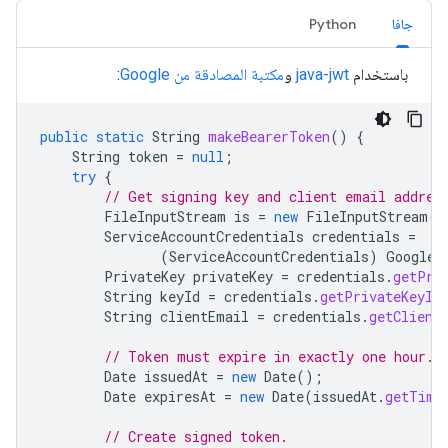
جافا
Python
باستخدام
java-jwt
و
مكتبة المصادقة من Google
:
public
static
String
makeBearerToken
()
{
String
token
=
null
;
try
{
// Get signing key and client email addres
FileInputStream
is
=
new
FileInputStream
(
"
ServiceAccountCredentials
credentials
=
(
ServiceAccountCredentials
)
GoogleC
PrivateKey
privateKey
=
credentials
.
getPri
String
keyId
=
credentials
.
getPrivateKeyId
String
clientEmail
=
credentials
.
getClient
// Token must expire in exactly one hour.
Date
issuedAt
=
new
Date
();
Date
expiresAt
=
new
Date
(
issuedAt
.
getTime
// Create signed token.