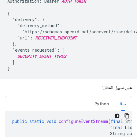
Authorization: Bearer 
AUTH_TOKEN
{

  "delivery": {

    "delivery_method":

      "https://schemas.openid.net/secevent/risc/deliv
    "url": 
RECEIVER_ENDPOINT
  },

  "events_requested": [

SECURITY_EVENT_TYPES
  ]

على سبيل المثال:
جافا
Python
public
static
void
configureEventStream
(
final
Stri
final
List
String
aut