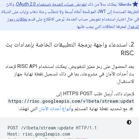
ملاحظة:
يمكنك بدلاً من ذلك
تفويض حساب الخدمة باستخدام OAuth 2.0
، ولكنّ
الطريقة المستندة إلى JWT الموضّحة أعلاه أبسط ولا تتطلّب رحلة ذهاب وإياب على الشبكة.
في حال اختيار استخدام تفويض حساب الخدمة، يُرجى الاطّلاع على قسم
نطاقات رموز
الدخول
لمعرفة النطاقات التي يجب طلبها.
2
.
استدعاء واجهة برمجة التطبيقات الخاصة بإعدادات بث
RISC
بعد الحصول على رمز مميّز للتفويض، يمكنك استخدام RISC API لإعداد
بث أحداث الأمان في مشروعك، بما في ذلك تسجيل نقطة نهاية جهاز
الاستقبال.
لإجراء ذلك، أرسِل طلب HTTPS POST إلى
https://risc.googleapis.com/v1beta/stream:updat
e
، مع تحديد نقطة نهاية المستلِم و
أنواع أحداث الأمان
التي تهمّك:
POST /v1beta/stream:update HTTP/1.1

Host: risc.googleapis.com
