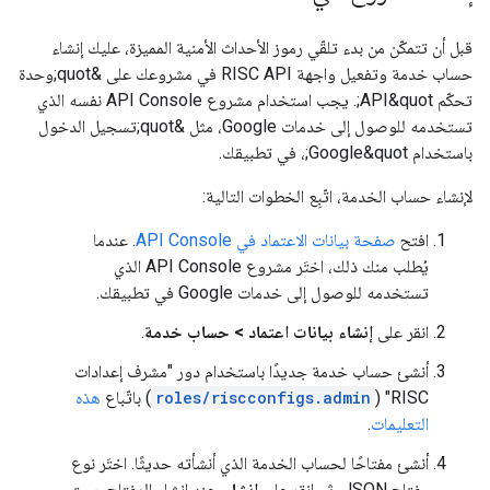
قبل أن تتمكّن من بدء تلقّي رموز الأحداث الأمنية المميزة، عليك إنشاء
حساب خدمة وتفعيل واجهة RISC API في مشروعك على &quot;وحدة
تحكّم API&quot;. يجب استخدام مشروع API Console نفسه الذي
تستخدمه للوصول إلى خدمات Google، مثل &quot;تسجيل الدخول
باستخدام Google&quot;، في تطبيقك.
لإنشاء حساب الخدمة، اتّبِع الخطوات التالية:
افتح
صفحة بيانات الاعتماد في API Console
. عندما
يُطلب منك ذلك، اختَر مشروع API Console الذي
تستخدمه للوصول إلى خدمات Google في تطبيقك.
انقر على
إنشاء بيانات اعتماد > حساب خدمة
.
أنشئ حساب خدمة جديدًا باستخدام دور "مشرف إعدادات
RISC" (
roles/riscconfigs.admin
) باتّباع
هذه
التعليمات
.
أنشئ مفتاحًا لحساب الخدمة الذي أنشأته حديثًا. اختَر نوع
مفتاح JSON، ثم انقر على
إنشاء
. عند إنشاء المفتاح، سيتم