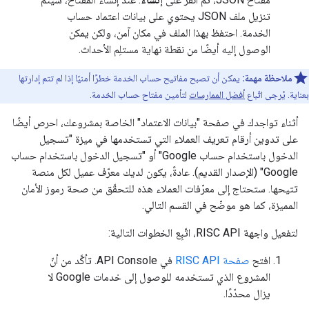
تنزيل ملف JSON يحتوي على بيانات اعتماد حساب
الخدمة. احتفظ بهذا الملف في مكان آمن، ولكن يمكن
الوصول إليه أيضًا من نقطة نهاية مستلِم الأحداث.
ملاحظة مهمة:
يمكن أن تصبح مفاتيح حساب الخدمة خطرًا أمنيًا إذا لم تتم إدارتها
بعناية. يُرجى اتّباع
أفضل الممارسات
لتأمين مفتاح حساب الخدمة.
أثناء تواجدك في صفحة "بيانات الاعتماد" الخاصة بمشروعك، احرص أيضًا
على تدوين أرقام تعريف العملاء التي تستخدمها في ميزة "تسجيل
الدخول باستخدام حساب Google" أو "تسجيل الدخول باستخدام حساب
Google" (الإصدار القديم). عادةً، يكون لديك معرّف عميل لكل منصة
تتيحها. ستحتاج إلى معرّفات العملاء هذه للتحقّق من صحة رموز الأمان
المميزة، كما هو موضّح في القسم التالي.
لتفعيل واجهة RISC API، اتّبِع الخطوات التالية:
افتح
صفحة RISC API
في API Console. تأكَّد من أنّ
المشروع الذي تستخدمه للوصول إلى خدمات Google لا
يزال محدّدًا.