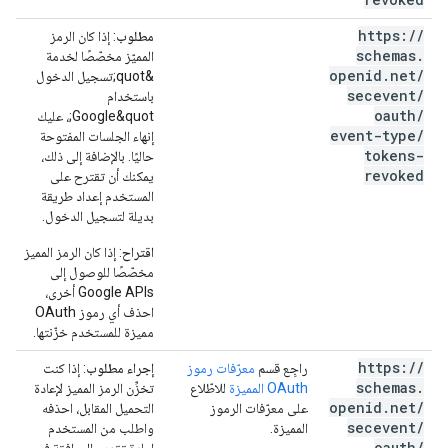
https:
/
/
مطلوب
: إذا كان الرمز
schemas
.
المميّز مخصّصًا لخدمة
openid
.
net
/
&quot;تسجيل الدخول
secevent
/
باستخدام
oauth
/
Google&quot;، عليك
event-type
/
إنهاء الجلسات المفتوحة
tokens-
حاليًا. بالإضافة إلى ذلك،
revoked
يمكنك أن تقترح على
المستخدم إعداد طريقة
بديلة لتسجيل الدخول.
اقتراح
: إذا كان الرمز المميز
مخصّصًا للوصول إلى
Google APIs أخرى،
احذف أي رموز OAuth
مميزة للمستخدم خزّنتها.
https:
/
/
راجِع قسم
معرّفات رموز
إجراء مطلوب
: إذا كنت
schemas
.
OAuth المميزة
للاطّلاع
تخزِّن الرمز المميز لإعادة
openid
.
net
/
على معرّفات الرموز
التحميل المقابل، احذفه
secevent
/
المميزة.
واطلب من المستخدم
oauth
/