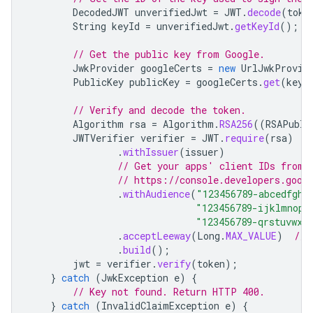
DecodedJWT
unverifiedJwt
=
JWT
.
decode
(
toke
String
keyId
=
unverifiedJwt
.
getKeyId
();
// Get the public key from Google.
JwkProvider
googleCerts
=
new
UrlJwkProvid
PublicKey
publicKey
=
googleCerts
.
get
(
keyI
// Verify and decode the token.
Algorithm
rsa
=
Algorithm
.
RSA256
((
RSAPubli
JWTVerifier
verifier
=
JWT
.
require
(
rsa
)
.
withIssuer
(
issuer
)
// Get your apps' client IDs from 
// https://console.developers.goog
.
withAudience
(
"123456789-abcedfgh.
"123456789-ijklmnop.
"123456789-qrstuvwx.
.
acceptLeeway
(
Long
.
MAX_VALUE
)
// 
.
build
();
jwt
=
verifier
.
verify
(
token
);
}
catch
(
JwkException
e
)
{
// Key not found. Return HTTP 400.
}
catch
(
InvalidClaimException
e
)
{