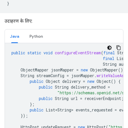
उदाहरण के लिए:
Java
Python
public
static
void
configureEventStream
(
final
Stri
final
List
String
aut
ObjectMapper
jsonMapper
=
new
ObjectMapper
();
String
streamConfig
=
jsonMapper
.
writeValueAsS
public
Object
delivery
=
new
Object
()
{
public
String
delivery_method
=
"https://schemas.openid.net/se
public
String
url
=
receiverEndpoint
;
};
public
List<String>
events_requested
=
eve
});
HttpPost
updateRequest
=
new
HttpPost
(
"https:/