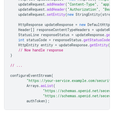
updateRequest
.
addHeader
(
"Content-Type"
,
"appli
updateRequest
.
addHeader
(
"Authorization"
,
"Bear
updateRequest
.
setEntity
(
new
StringEntity
(
strea
HttpResponse
updateResponse
=
new
DefaultHttpCl
Header
[]
responseContentTypeHeaders
=
updateRe
StatusLine
responseStatus
=
updateResponse
.
get
int
statusCode
=
responseStatus
.
getStatusCode
(
HttpEntity
entity
=
updateResponse
.
getEntity
()
// Now handle response
}
// ...
configureEventStream
(
"https://your-service.example.com/security
Arrays
.
asList
(
"https://schemas.openid.net/seceve
"https://schemas.openid.net/seceve
authToken
);