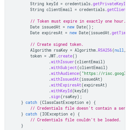
String
keyId
=
credentials
.
getPrivateKeyId
String
clientEmail
=
credentials
.
getClient
// Token must expire in exactly one hour.
Date
issuedAt
=
new
Date
();
Date
expiresAt
=
new
Date
(
issuedAt
.
getTime
// Create signed token.
Algorithm
rsaKey
=
Algorithm
.
RSA256
(
null
,
token
=
JWT
.
create
()
.
withIssuer
(
clientEmail
)
.
withSubject
(
clientEmail
)
.
withAudience
(
"https://risc.google
.
withIssuedAt
(
issuedAt
)
.
withExpiresAt
(
expiresAt
)
.
withKeyId
(
keyId
)
.
sign
(
rsaKey
);
}
catch
(
ClassCastException
e
)
{
// Credentials file doesn't contain a serv
}
catch
(
IOException
e
)
{
// Credentials file couldn't be loaded.
}