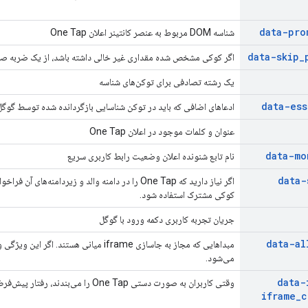
data-pro
شناسه DOM مربوط به عنصر کانتینر اعلان One Tap
data-skip
_
اگر کوکی مشخص شده مقداری غیر خالی داشته باشد، از یک ضربه صر
یک رشته تصادفی برای توکن‌های شناسه
data-ess
ادعاهای اضافی که باید در توکن شناسایی بازگردانده شده توسط گوگل
عنوان و کلمات موجود در اعلان One Tap
data-mo
نام تابع شنونده اعلان وضعیت رابط کاربری سریع
data-
اگر نیاز دارید که One Tap را در دامنه والد و زیردامن
کوکی مشترک استفاده شود.
جریان تجربه کاربری دکمه ورود با گوگل
data-al
می‌شود.
data-
وقتی کاربران به صورت دستی One Tap را می‌بندند، رفتار پیش‌فرض iframe میانی را لغو می‌کند.
iframe
_
c