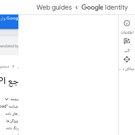
Web guides
Identity
صفحه اصلی
با Google for Web وارد شوید، با Google for Web وارد شوید
اطلاعات
گپ
ارجاعات HTML API
صفحه اصلی
محصول
با Google API وارد شوید
میانای برنامه‌سازی کاربردی
با مرجع Google HTML API وارد شوید
مراجع API جاوا اسکریپت
با Google API وارد شوید
میانای برنامه کاربردی iframe
در این صفحه
میانای برنامه کاربردی iframe Support
عنصر با شناسه "g_id_onload"
API مجوز حساب Google
ویژگی‌های داده
انواع ویژگی‌ها
طرح رنگ داده