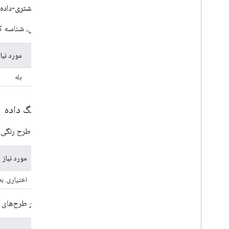
شناسه-مشتری-داده
این ویژگی، شناسه کلاینت برنامه شماست که در کن
نوع
مورد نیاز
رشته
بله
طرح رنگ داده
این فیلد، طرح رنگی اعمال شده به اعلان One Tap ا
نوع
مورد نیاز
رشته
اختیاری. ب
جدول زیر طرح‌های ر