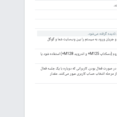
ادیده گرفته می‌شود.
 و جریان ورود به سیستم را بین وب‌سایت شما و گوگل
این فیلد تعیین می‌کند که آیا باید از رابط کاربری دکمه FedCM در کروم (دسکتاپ M125+ و اندروید M128+) استفاده شود یا
فعال شود یا خیر. در صورت فعال بودن، کاربرانی که دوباره با یک جلسه فعال
 مرحله انتخاب حساب کاربری عبور می‌کنند. مقدار