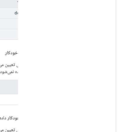
طرح رنگ
default
light
dark
تابع داده خودکار
این ویژگی تعیین می‌کند که آیا One tap نمایش داده
نمایش داده نمی‌شود.
نوع
بولی
انتخاب خودکار داده
این ویژگی تعیین می‌