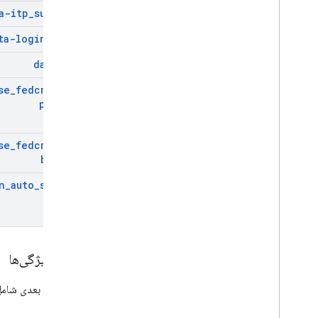
a-itp
_
support
ta-login
_
hint
data-hd
se
_
fedcm
_
for
_
prompt
se
_
fedcm
_
for
_
button
n
_
auto
_
select
انواع ویژگی‌ها
بخش‌های بعدی شامل 