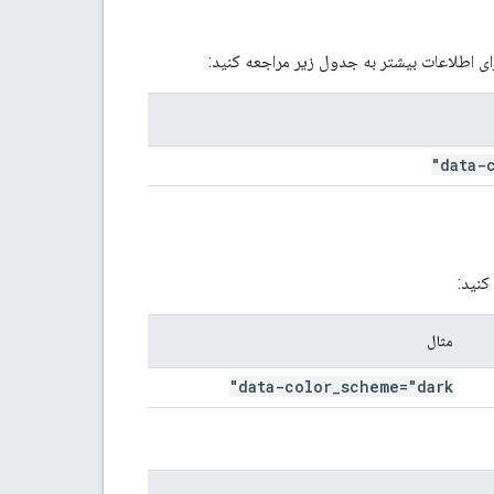
data-
مثال
data-color
_
scheme="dark"