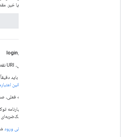
بازگرداند یا خیر. م
نوع
بولی
داده-login
uri
_
این ویژگی، URI نقطه پایانی ورود شما است.
این مقدار باید دقیقاً با یکی از URI های ریدایرکت مجاز برای کلاینت .0
باید با
قوانین اعتبارسنجی URI
اگر صفحه فعلی، صفح
پاسخ اعتبارنامه توک
گوگل یا تک‌ضربه‌ای 
نقطه پایانی ورود
شما 