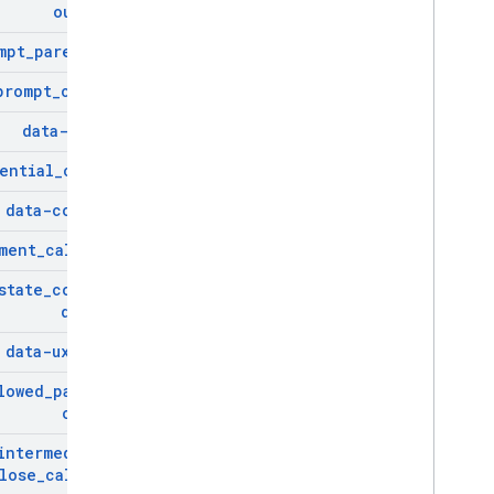
outside
mpt
_
parent
_
id
prompt
_
cookie
data-nonce
ential
_
claims
data-context
ment
_
callback
state
_
cookie
_
domain
data-ux
_
mode
lowed
_
parent
_
origin
intermediate
_
lose
_
callback