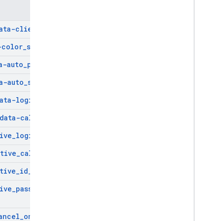
ویژگی
ata-client
_
id
-color
_
scheme
a-auto
_
prompt
a-auto
_
select
ata-login
_
uri
data-callback
ive
_
login
_
uri
tive
_
callback
tive
_
id
_
param
ive
_
password
_
param
ancel
_
on
_
tap
_