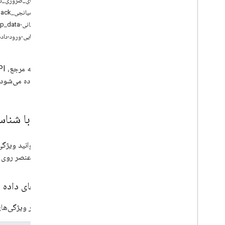
ادعاهای_ضروری_دا
داده-میانجی_iframe_close_callback
پشتیبانی-itp_data
راهنمایی-ورود-داده
وب استفاده می‌شود.
عنصر با شناسه
شما می‌توانید ویژگی
شناسه‌ی عنصر روی
ویژگی‌های داده
جدول زیر ویژگی‌های 