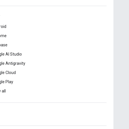
roid
ome
base
le AI Studio
le Antigravity
le Cloud
le Play
 all