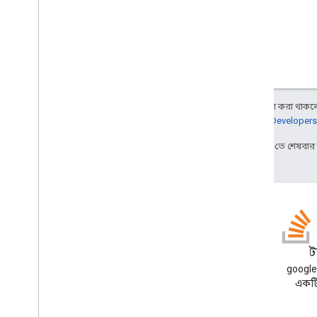
যাচাই করুন
আইডি টোকেন প্রত্যাহার করুন
,
আইডি
টোকেন প্রত্যাহার করুন
একটি আইফ্রেম ব্যবহার করে ওয়ান ট্যাপ
ইন্টিগ্রেট করুন
ব্রাউজারের নেটিভ ক্রেডেনশিয়াল ম্যানেজার
প্রদর্শন করুন
,
ব্রাউজারের নেটিভ শংসাপত্র
ম্যানেজার প্রদর্শন করুন
অন্য কিছু উল্লেখ না করা থাকলে,
সীমিত ইনপুট ডিভাইসে সাইন-ইন করুন
,
জানতে,
Google Developers
সীমিত ইনপুট ডিভাইসে সাইন-ইন করুন
2024-11-11 UTC-তে শেষবা
HTML API রেফারেন্স
Google API দিয়ে সাইন ইন করুন
জাভাস্ক্রিপ্ট এপিআই রেফারেন্স
Google API দিয়ে সাইন ইন করুন
মধ্যবর্তী iframe API
গিটহাব
স
মধ্যবর্তী iframe সমর্থন API
আমাদের নমুনাগুলি কাঁটাচামচ
google
করুন এবং সেগুলি নিজেই চেষ্টা
একটি 
মাইগ্রেশন সম্পদ
করুন
Fed
CM-এ স্থানান্তর করুন