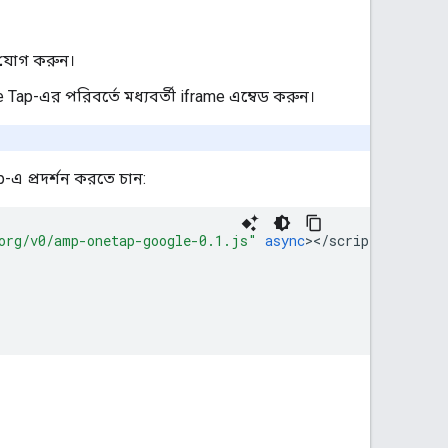
প যোগ করুন।
ap-এর পরিবর্তে মধ্যবর্তী iframe এম্বেড করুন।
এ প্রদর্শন করতে চান:
org/v0/amp-onetap-google-0.1.js"
async
><
/script
>
