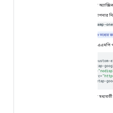
আপনার অ্যাক্সি
শুরু হচ্ছে
আপনার নিজে
সেটআপ
সমর্থিত ব্রাউজার
<amp-one
এইচটিএমএল কোড জেনারেটর
দ্রষ্টব্য:
আরও তথ্যের জ
কোডল্যাব
যেকোন এএমপি পৃষ
Google বোতাম দিয়ে সাইন ইন করুন
এক ট্যাপ প্রম্পট
,
ওয়ান ট্যাপ প্রম্পট
,
ওয়ান
ট্যাপ প্রম্পট
,
ওয়ান ট্যাপ প্রম্পট
<
script
custom
-
e
<
amp
-
onetap
-
goog
বাস্তবায়ন পদক্ষেপ
layout
=
"nodisp
Google এর সাথে সাইন ইন বোতামটি প্রদর্শন
data
-
src
=
"http
করুন
<
/amp-onetap-goo
Google One ট্যাপ প্রদর্শন করুন
স্বয়ংক্রিয় সাইন-ইন এবং সাইন-আউট
আপনার মধ্যবর্
উন্নত কনফিগারেশন
আপনার সার্ভার সাইডে গুগল আইডি টোকেন