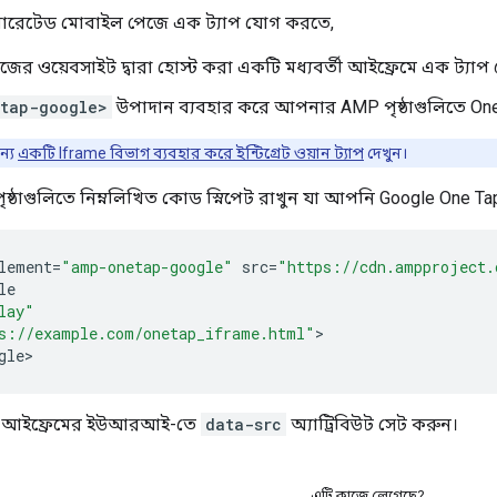
লারেটেড মোবাইল পেজে এক ট্যাপ যোগ করতে,
র ওয়েবসাইট দ্বারা হোস্ট করা একটি মধ্যবর্তী আইফ্রেমে এক ট্যা
tap-google>
উপাদান ব্যবহার করে আপনার AMP পৃষ্ঠাগুলিতে One T
ন্য
একটি Iframe বিভাগ ব্যবহার করে ইন্টিগ্রেট ওয়ান ট্যাপ
দেখুন।
্ঠাগুলিতে নিম্নলিখিত কোড স্নিপেট রাখুন যা আপনি Google One Tap-
lement
=
"amp-onetap-google"
src
=
"https://cdn.ampproject.
le
lay"
s://example.com/onetap_iframe.html"
>

gle
তী আইফ্রেমের ইউআরআই-তে
data-src
অ্যাট্রিবিউট সেট করুন।
এটি কাজে লেগেছে?