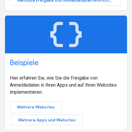
Nahtlose Freigabe von Anmeldedaten einrichten
data_object
Beispiele
Hier erfahren Sie, wie Sie die Freigabe von
Anmeldedaten in Ihren Apps und auf Ihren Websites
implementieren.
Mehrere Websites
Mehrere Apps und Websites