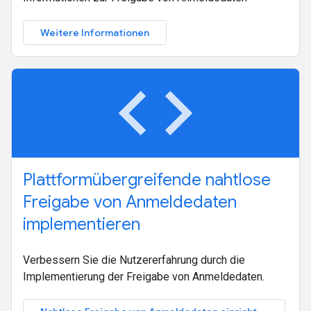
Weitere Informationen
code
Plattformübergreifende nahtlose
Freigabe von Anmeldedaten
implementieren
Verbessern Sie die Nutzererfahrung durch die
Implementierung der Freigabe von Anmeldedaten.