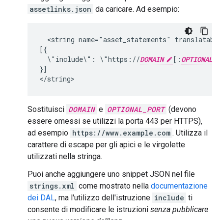
assetlinks.json
da caricare. Ad esempio:
<string
name="asset_statements"
translatabl
\"include\":
\"https://
DOMAIN
[:
OPTIONAL_
}]

Sostituisci
DOMAIN
e
OPTIONAL_PORT
(devono
essere omessi se utilizzi la porta 443 per HTTPS),
ad esempio
https://www.example.com
. Utilizza il
carattere di escape per gli apici e le virgolette
utilizzati nella stringa.
Puoi anche aggiungere uno snippet JSON nel file
strings.xml
come mostrato nella
documentazione
dei DAL
, ma l'utilizzo dell'istruzione
include
ti
consente di modificare le istruzioni
senza pubblicare