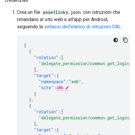
credenziali:
Crea un file
assetlinks.json
con istruzioni che
rimandano al sito web e all'app per Android,
seguendo la
sintassi dell'elenco di istruzioni DAL
:
[
{
"relation"
:[
"delegate_permission/common.get_login_c
],
"target"
:{
"namespace"
:
"web"
,
"site"
:
URL
}
},
{
"relation"
:[
"delegate_permission/common.get_login_c
],
"target"
:{