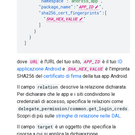
"namespace"
:
"android_app"
,
"package_name"
:
"
APP_ID
"
,
"sha256_cert_fingerprints"
:[
"
SHA_HEX_VALUE
"
]
}
}
]
dove
URL
è l'URL del tuo sito,
APP_ID
è il tuo
ID
applicazione Android
e
SHA_HEX_VALUE
è l'impronta
SHA256 del
certificato di firma
della tua app Android.
Il campo
relation
descrive la relazione dichiarata.
Per dichiarare che le app e i siti condividono le
credenziali di accesso, specifica le relazioni come
delegate_permission/common.get_login_creds
.
Scopri di più sulle
stringhe di relazione nelle DAL
.
Il campo
target
è un oggetto che specifica la
risorsa a cui si applica la dichiarazione.