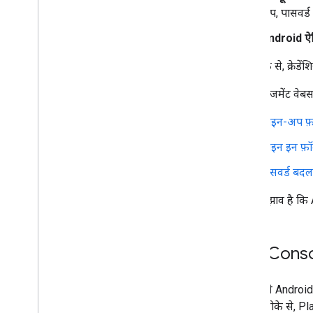
अप, पासवर्ड 
Android ऐप
इस तरीके से, क्रेडे
खाता मैनेजमेंट वेब
साइन-अप फ़ॉ
साइन इन फ़ॉ
पासवर्ड बदल
हमारा सुझाव है कि
Play Consol
अब अपने Android ऐ
है. इस तरीके से, P