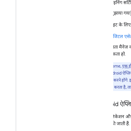
साइनिंग सर्ट
(सुझाया गय
हर वेबसाइट के लिए
डिजिटल एसेट
खाता मैनेज 
सकता हो.
ध्यान दें:
Chrome,
एक ह
वेबसाइटों और Android ऐप्लिके
(डीएल) कॉन्फ़िगर करने होंग
ऐप्लिकेशन इंटरैक्ट करता है, त
Android ऐप्लिक
सभी ऐप्लिकेशन और व
पब्लिश की जाती हैं