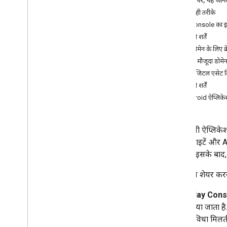
इस पेज पर, यह जानक
सबसे सही तरीके
Play Console का इस्
ज़रूरी शर्तें
नए डोमेन के लिए क
किसी मौजूदा डोमेन
सिर्फ़ डिजिटल एसेट 
ज़रूरी शर्तें
Android ऐप्लिकेश
अपने सभी ऐप्लिकेशन
कई वेबसाइटें और An
सकते हैं. इसके बाद
क्रेडेंशियल शेयर कर
Play Cons
दिया जाता ह
सुविधा मिलत