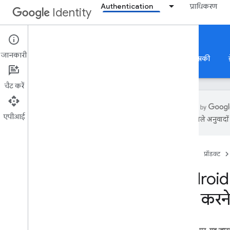
Authentication
प्राधिकरण
Identity
Credential Management
जानकारी
Google से साइन इन करें
ऐप्लिकेशन की पुष्टि करना
पासकी
चैट करें
एपीआई
एआई से मिले अनुवादों म
क्रेडेंशियल शेयर करना
खास जानकारी
होम पेज
प्रॉडक्ट
बुनियादी जानकारी
क्रेडेंशियल शेयर करने की सुविधा सेट अप करना
Android 
डिजिटल ऐसेट के लिंक
शेयर करने