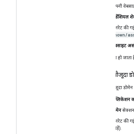
अपनी वेबसाइ
क्रेडेंशियल श
जनरेट की गई
known/as
वेबसाइट अस
अगर ऐसा हो जाता 
किसी मौजूदा डो
किसी मौजूदा डोमेन
ऐप्लिकेशन क
डोमेन
सेक्शन 
जनरेट की गई
जोड़ें).