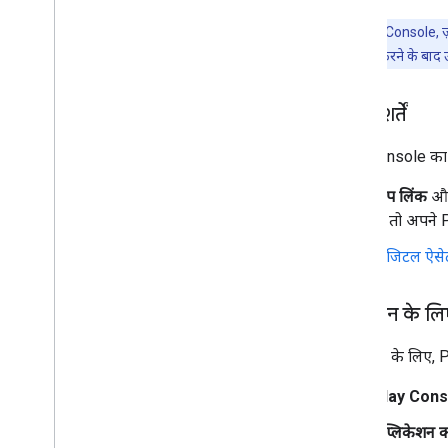
सलाह:
Play Console, ज़र
के लिए, इसे लागू करने के बाद उ
ज़रूरी शर्तें
Play Console का इ
डीप लिंक
औ
हैं, तो अपने
डिजिटल ऐसेट
नए डोमेन के लि
नए डोमेन के लिए, 
Play Cons
ऐप्लिकेशन क