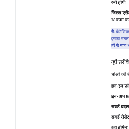
करनी होगी.
डिजिटल एसे
साथ काम कर
अहम जानकारी:
क्रेडेंश
इस्तेमाल करता है. इसका मतलब
वेबसाइट B, एक-दूसरे के साथ भ
सबसे सही तरीक
उपयोगकर्ताओं को बे
साइन-इन फ़ॉर
साइन-अप फ़ॉ
पासवर्ड बदलन
पासवर्ड रीसेट
वेबव्यू डोमेन
: