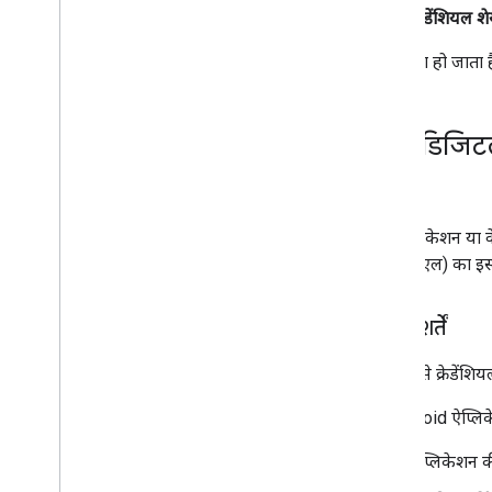
क्रेडेंशियल 
अगर ऐसा हो जाता 
सिर्फ़ डिज
करना
कई ऐप्लिकेशन या वे
लिंक (डीएल) का इस्त
ज़रूरी शर्तें
आसानी से क्रेडेंशिय
हर Android ऐप्लिक
ऐप्लिकेशन 