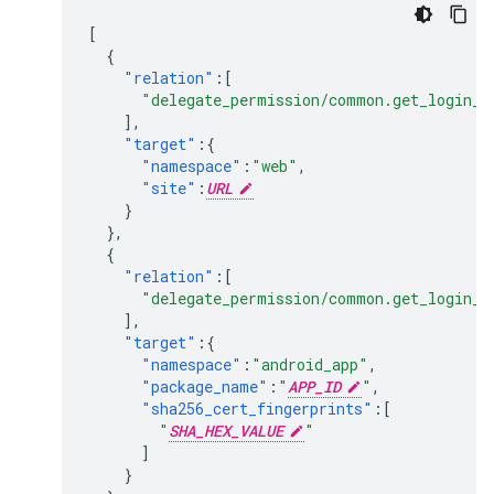
[
{
"relation"
:[
"delegate_permission/common.get_login_c
],
"target"
:{
"namespace"
:
"web"
,
"site"
:
URL
}
},
{
"relation"
:[
"delegate_permission/common.get_login_c
],
"target"
:{
"namespace"
:
"android_app"
,
"package_name"
:
"
APP_ID
"
,
"sha256_cert_fingerprints"
:[
"
SHA_HEX_VALUE
"
]
}