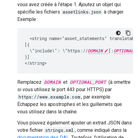
vous avez créée à l'étape 1. Ajoutez un objet qui
spécifie les fichiers
assetlinks.json
à charger.
Exemple :
<string
name="asset_statements"
translatabl
\"include\":
\"https://
DOMAIN
[:
OPTIONAL_
}]

Remplacez
DOMAIN
et
OPTIONAL_PORT
(à omettre
si vous utilisez le port 443 pour HTTPS) par
https://www.example.com
, par exemple.
Échappez les apostrophes et les guillemets que
vous utilisez dans la chaîne.
Vous pouvez également ajouter un extrait JSON dans
votre fichier
strings.xml
, comme indiqué dans la
documentation des DAL
. Toutefois, l'utilisation de