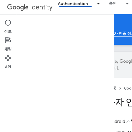
Authentication
승인
Identity
Credential Management
정보
Google 계정으로 로그인
앱 인증
패스키
사용자 인증 정
채팅
API
수 있습니다.
사용자 인증 정보 공유
개요
홈
제품
Goog
기본사항
사용자 인증 정보 공유 설정
사용자 
디지털 애셋 링크
웹 및 Androi