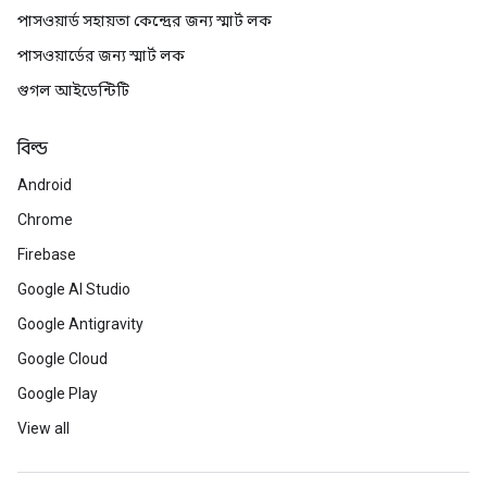
পাসওয়ার্ড সহায়তা কেন্দ্রের জন্য স্মার্ট লক
পাসওয়ার্ডের জন্য স্মার্ট লক
গুগল আইডেন্টিটি
বিল্ড
Android
Chrome
Firebase
Google AI Studio
Google Antigravity
Google Cloud
Google Play
View all