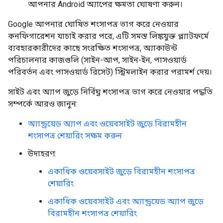
আপনার Android অ্যাপের ক্ষমতা ঘোষণা করুন।
Google আপনার ঘোষিত শংসাপত্র ভাগ করে নেওয়ার
কনফিগারেশন যাচাই করার পরে, এটি সমস্ত লিঙ্কযুক্ত প্ল্যাটফর্মে
ব্যবহারকারীদের কাছে সংরক্ষিত শংসাপত্র, অ্যাকাউন্ট
পরিচালনার কাজগুলি (সাইন-আপ, সাইন-ইন, পাসওয়ার্ড
পরিবর্তন এবং পাসওয়ার্ড রিসেট) স্ট্রিমলাইন করার পরামর্শ দেয়।
সাইট এবং অ্যাপ জুড়ে নির্বিঘ্ন শংসাপত্র ভাগ করে নেওয়ার পদ্ধতি
সম্পর্কে আরও জানুন:
অ্যান্ড্রয়েড অ্যাপ এবং ওয়েবসাইট জুড়ে বিরামহীন
শংসাপত্র শেয়ারিং সক্ষম করুন
উদাহরণ:
একাধিক ওয়েবসাইট জুড়ে বিরামহীন শংসাপত্র
শেয়ারিং
একাধিক ওয়েবসাইট এবং অ্যান্ড্রয়েড অ্যাপ জুড়ে
বিরামহীন শংসাপত্র শেয়ারিং