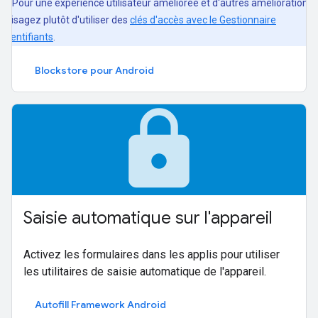
Pour une expérience utilisateur améliorée et d'autres améliorations,
nvisagez plutôt d'utiliser des
clés d'accès avec le Gestionnaire
'identifiants
.
Blockstore pour Android
lock
Saisie automatique sur l'appareil
Activez les formulaires dans les applis pour utiliser
les utilitaires de saisie automatique de l'appareil.
Autofill Framework Android