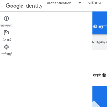
Authentication
प्राधिकरण
Identity
Authorization
जानकारी
अपने ऐप्लिकेशन को Google API और डेटा का इस्तेमाल करने की अनुमति
चैट करें
Google आपकी पसंदीदा भाषा में कॉन्टेंट का अनुवाद कर
एपीआई
प्राधिकरण
अपने ऐप्लिकेशन को Google API और डेटा का इस्तेमाल करने की अ