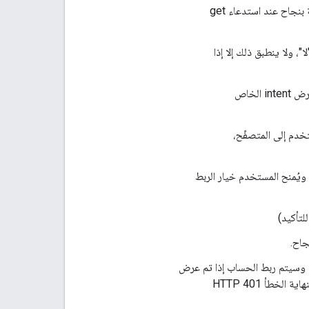
ويتم ربط الحساب إذا تم عرض النتيجة بنجاح عند استدعاء get
، ولا ينطبق ذلك إلا إذا
ويتم ربط الحساب إذا تم عرض intent الخاص
OAu، ويتم توجيه المستخدم إلى المتصفّح،
ويُمنح المستخدم خيار الربط
لتأكيد)
وسيتم ربط الحساب إذا تم عرض
create intent بنجاح. إذا لم يكن إنشاء الحساب متاحًا، يجب أن تعرض نقطة النهاية الخطأ HTTP 401