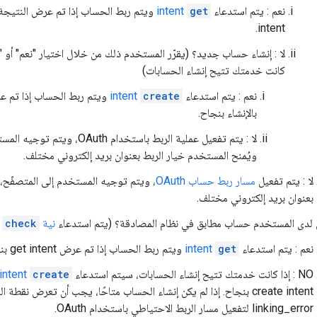
نعم : يتم استدعاء
get
intent
intent.
لا : إنشاء حساب جديد؟ (يقرّر المستخدم ذلك من خلال اختيار "نعم" أو "لا"
كانت خدمتك تتيح إنشاء الحسابات)
نعم : يتم استدعاء
create
intent
بالإنشاء بنجاح.
لا : يتم تفعيل عملية الربط باستخدام th
ويُمنح المستخدم خيار الربط بعنوان بريد إلكتروني مختلف.
لا : يتم تفعيل
مسار ربط حساب OAuth
، ويتم توجيه المستخدم إلى المتصفّح، 
بعنوان بريد إلكتروني مختلف.
ل لدى المستخدم حساب مطابق في نظام المصادقة؟ (يتم استدعاء
نية
check
ل
نعم : يتم استدعاء
get
intent
ويتم ربط الحساب إذا تم عرض get intent بنجاح.
NO : إذا كانت خدمتك تتيح إنشاء الحسابات، سيتم استدعاء
create
intent
linking_error لتفعيل مسار الربط الاحتياطي باستخدام OAuth.