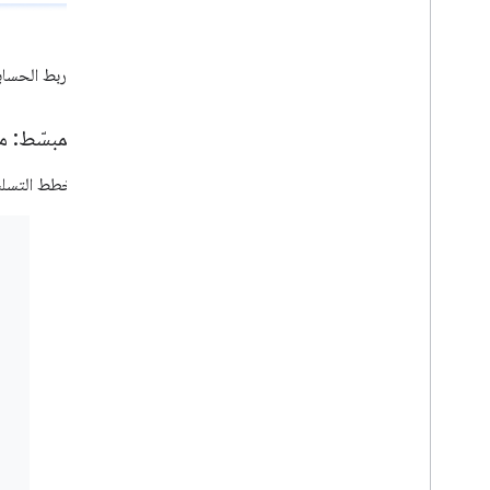
الشكل 1
ربط الحساب
الربط المبسّط: مسار OAuth + "تسجيل الدخول باستخدا
يوضّح مخطط التسلسل التالي تفاصيل التف