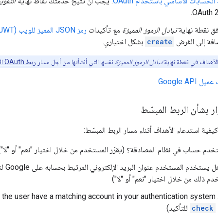
الحسابات الأساسي باستخدام OAuth
. يجب أن تتيح خدمتك نقاط نهاية
التفو
ق نقطة نهاية
تبادل الرموز المميزة
مع تأكيدات
رمز JSON المميز للويب (JWT)
ضافة إلى الغرض
create
بشكل اختياري.
أهداف في نقطة نهاية
تبادل الرموز المميزة
نفسها التي أنشأتها من أجل مسار
ربط OAuth الأساسي
Google AP
ر بشأن الربط المبسّط
كيفية استدعاء الأهداف أثناء مسار الربط المبسّط:
خدم حساب في نظام المصادقة؟ (يقرّر المستخدم من خلال اختيار "نعم" أو "لا")
نعم : 
دم ذلك من خلال اختيار "نعم" أو "لا")
YES : Does the user have a matching account in your authentication system? 
check
للتأكيد)