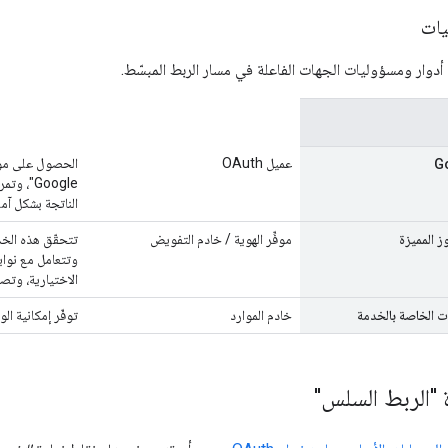
يات
 أدوار ومسؤوليات الجهات الفاعلة في مسار الربط المبسّط.
عميل OAuth
الحصول على موا
الناتجة بشكل آم
ز المميزة
موفِّر الهوية / خادم التفويض
تتحقّق هذه الخ
وتتعامل مع نواي
الاختيارية، وتصدر
ت الخاصة بالخدمة
خادم الموارد
توفّر إمكانية ا
"الربط السلس"