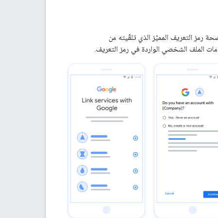
 عليك التحقّق من صحة رمز التعريف المميّز الذي تلقّيته من