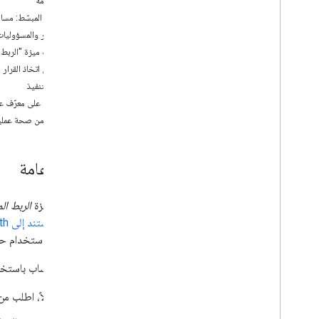
نظرة عامة
الربط الدائم
الربط المبسّط: مسار OAuth + "تسجيل الدخول باستخدام حساب le
إلغاء الربط
الأدوار والمسؤوليا
ربط حساب "مساعد Google"
متطلبات ميزة "الربط
ربط حساب Universal Commerce
منطق اتخاذ القرار 
Protocol
وصفة التنفيذ
الحصول على معرّف عميل  API
الموارد
التحقّق من صحة عملية
خطأ في المراقبة
التطبيق التجريبي
التحقّق من تنفيذ بروتوكول OAuth
نظرة عامة
مرجع واجهة برمجة التطبيقات
تضيف ميزة
الربط المبسّط المستند
Your Account Linking API
الربط المستند إلى OAuth
Google Account Linking API
خدمتك باستخدام حسابه ع
لربط الحساب باستخدام OAuth و&quot;تسجيل الدخول باستخدام Google&quot;، اتّبِع الخطوات
أولاً، اطلب من