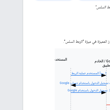
بط السلس"
المستخدم
الخادم
طبيق
Google 
1. يبدأ المستخدم عملية الربط
خول باستخدام Google