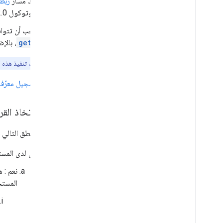
نفِّذ مسار
ربط 
بروتوكول OAuth 2.0.
يجب أن تتواف
و
get
، بالإ
ملاحظة:
يجب تنفيذ هذه ال
تسجيل معرّف عميل I
منطق اتخاذ القرا
تحدّد المنطق التالي 
هل لدى المست
المستخ