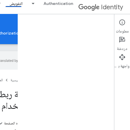
Authentication
التفويض
Identity
Google Account Linking
معلومات
تفويض حساب Google
إثبات ملكية التطبيق لاستخدام Google Authorization APIs
دردشة
واجهة برمجة التطبيقات
ربط حسابات Google
الصفحة الرئيسية
ال
نظرة عامة
تسجيل
مصفوفة الإمكانات
باستخدام حساب
ربط OAuth
ربط الحسابات بسلاسة من خلال ميزة "تسجيل
الدخول باستخدام حساب Google" المستندة
إلى OAuth
على هذه الصفحة
ربط التطبيق العكسي المستند إلى OAuth