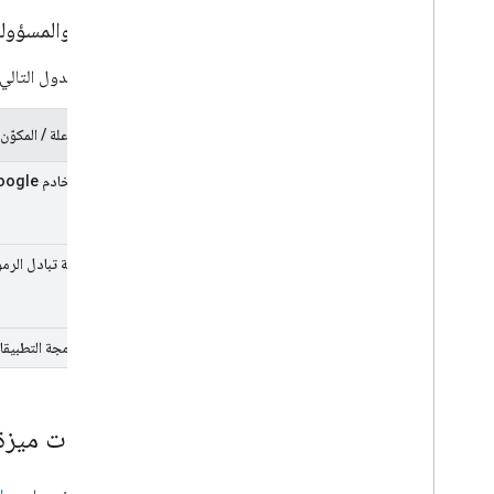
الأدوار والمسؤول
يحدّد الجدول التالي
الجهة الفاعلة / المكوّن
تطبيق / خادم Google
نقطة نهاية تبادل الرمو
واجهة برمجة التطبيقا
متطلبات ميزة 