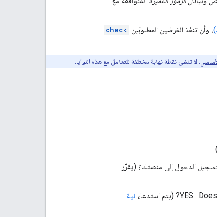
يض
و
تبادل الرموز المميزة
المتوافقة مع
، وأن تنفّذ الغرضَين المطلوبَين
check
.
لا تنشئ نقطة نهاية مختلفة للتعامل مع هذه النوايا
.
هل يستخدم المستخدم عنوان البريد الإلكتروني المرتبط بحسابه على Google لتسجيل الدخول إلى منصتك؟ (يقرّر
(يتم استدعاء
نية