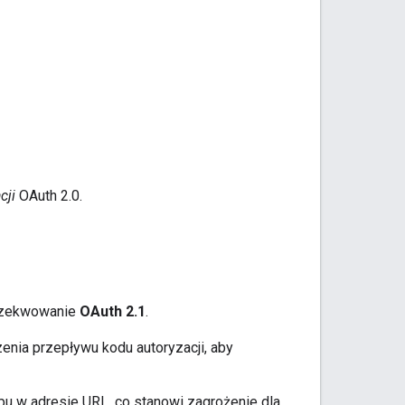
cji
OAuth 2.0.
egzekwowanie
OAuth 2.1
.
enia przepływu kodu autoryzacji, aby
pu w adresie URL, co stanowi zagrożenie dla