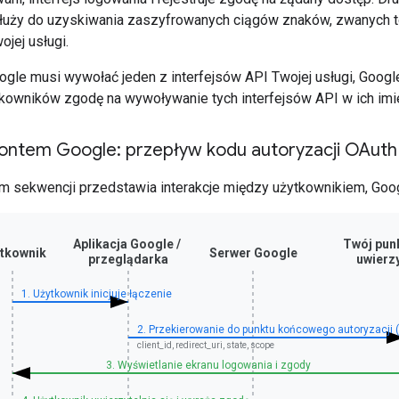
służy do uzyskiwania zaszyfrowanych ciągów znaków, zwanych t
ojej usługi.
oogle musi wywołać jeden z interfejsów API Twojej usługi, Goo
kowników zgodę na wywoływanie tych interfejsów API w ich imie
kontem Google: przepływ kodu autoryzacji OAuth
m sekwencji przedstawia interakcje między użytkownikiem, Goog
Aplikacja Google /
Twój pun
tkownik
Serwer Google
przeglądarka
uwierzy
1. Użytkownik inicjuje łączenie
2. Przekierowanie do punktu końcowego autoryzacji 
client_id, redirect_uri, state, scope
3. Wyświetlanie ekranu logowania i zgody