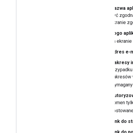
Nazwa apli
być zgodna
ekranie zg
Logo aplik
na ekranie
Adres e-m
Zakresy i
przypadku 
zakresów 
wymagany j
Autoryzo
domen tylk
hostowane
Link do st
Link do po