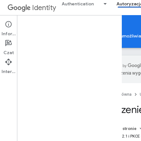
Authentication
Autoryzacj
Identity
Google Account Linking
Informacje
Autoryzacja konta Google
Weryfikacja aplikacji umożliwi
Czat
Interfejs API
Tłumaczenia wyge
Łączenie kont Google
Przegląd
Strona główna
Rejestracja
Zestaw funkcji
Łączeni
Łączenie protokołu OAuth
Uproszczone łączenie oparte na
protokole OAuth w przypadku
Na tej stronie
logowania się przez Google
OAuth 2.1 i PKCE
Odwracanie aplikacji opartej na