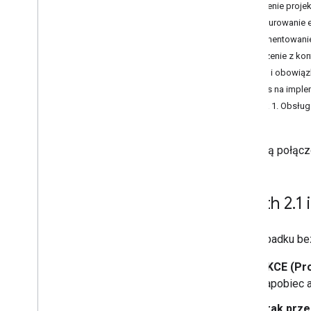
protokole OAuth
Tworzenie projek
Trwałe łączenie
Konfigurowanie 
Rozłączam
Implementowanie
Łączenie konta Asystenta Google
Łączenie z kon
Łączenie konta Universal
Role i obowiąz
Commerce Protocol
Przepis na imple
Krok 1. Obsług
Zasoby
Monitorowanie błędów
Aplikacja demonstracyjna
Konta są połąc
Sprawdzanie poprawności
implementacji protokołu OAuth
OAuth 2
.
1
Dokumentacja API
Interfejs API do łączenia kont
W przypadku be
Google Account Linking API
PKCE (Pro
zapobiec 
Brak prze