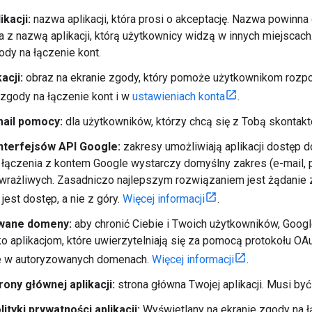
kacji:
nazwa aplikacji, która prosi o akceptację. Nazwa powinna 
 z nazwą aplikacji, którą użytkownicy widzą w innych miejscach
ody na łączenie kont.
acji:
obraz na ekranie zgody, który pomoże użytkownikom rozpoz
 zgody na łączenie kont i w
ustawieniach konta
.
ail pomocy:
dla użytkowników, którzy chcą się z Tobą skontak
nterfejsów API Google:
zakresy umożliwiają aplikacji dostęp 
łączenia z kontem Google wystarczy domyślny zakres (e-mail, 
wrażliwych. Zasadniczo najlepszym rozwiązaniem jest żądanie
est dostęp, a nie z góry.
Więcej informacji
.
wane domeny:
aby chronić Ciebie i Twoich użytkowników, Goog
o aplikacjom, które uwierzytelniają się za pomocą protokołu OAu
 w autoryzowanych domenach.
Więcej informacji
.
rony głównej aplikacji:
strona główna Twojej aplikacji. Musi b
lityki prywatności aplikacji:
Wyświetlany na ekranie zgody na 