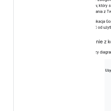
tokenów, który 
korzystania z Tw
Gdy aplikacja G
uzyskać od użyt
Łączenie z 
Poniższy diagra
Uży