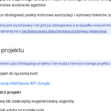
ństwa środowisk agentów.
usi obsługiwać punkty końcowe
autoryzacji
i
wymiany tokenów
zg
wny jest wycofywany i nie jest już obsługiwany w przypadku nowych integ
apoznaj się z
zarchiwizowaną dokumentacją przepływu niejawnego
.
 projektu
nie użyć istniejącego projektu i nie musisz tworzyć nowego projektu t
jekt do łączenia kont:
nsolę interfejsów API Google
.
órz projekt
.
wę lub zaakceptuj wygenerowaną sugestię.
lub edytuj pozostałe pola.