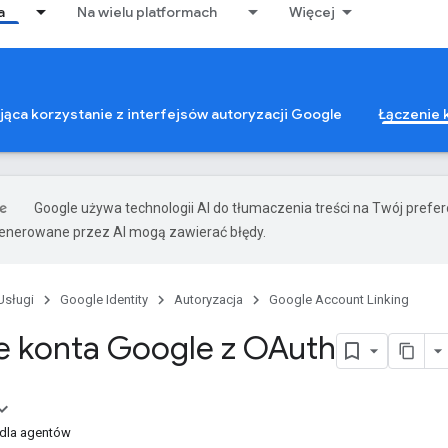
a
Na wielu platformach
Więcej
ająca korzystanie z interfejsów autoryzacji Google
Łączenie 
Google używa technologii AI do tłumaczenia treści na Twój prefe
nerowane przez AI mogą zawierać błędy.
Usługi
Google Identity
Autoryzacja
Google Account Linking
e konta Google z OAuth
 dla agentów