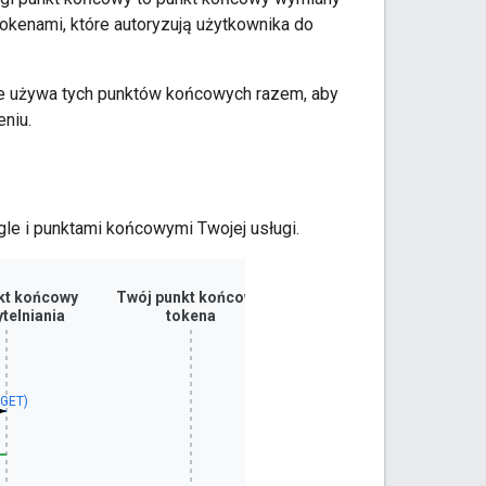
okenami, które autoryzują użytkownika do
gle używa tych punktów końcowych razem, aby
niu.
le i punktami końcowymi Twojej usługi.
kt końcowy
Twój punkt końcowy
telniania
tokena
(GET)