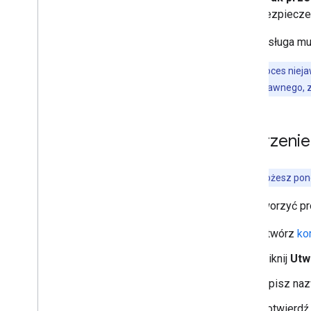
bezpiecze
Twoja usługa m
Uwaga:
proces nieja
przepływu niejawnego, z
Tworzenie
Uwaga:
możesz ponow
Aby utworzyć pro
Otwórz
ko
Kliknij
Utw
Wpisz naz
Potwierdź 