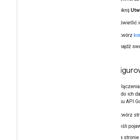
Kliknij
Utw
Aby wyświetlić i
Otwórz
ko
Znajdź swó
Konfiguro
Proces łączenia
dostęp do ich da
interfejsu API 
Otwórz st
Jeśli poja
Na stronie