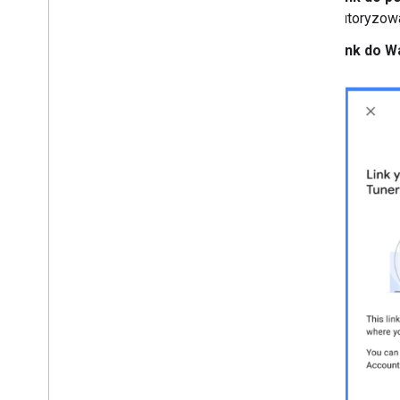
autoryzow
Link do W