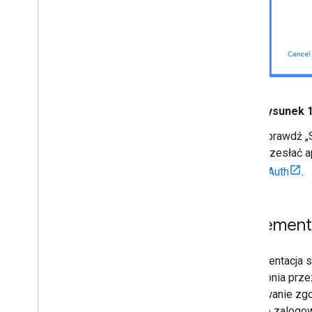
Rysunek 1
Sprawdź „St
przesłać a
OAuth
.
Implement
Implementacja 
udostępnia prze
uzyskiwanie zgo
jeszcze zalogow