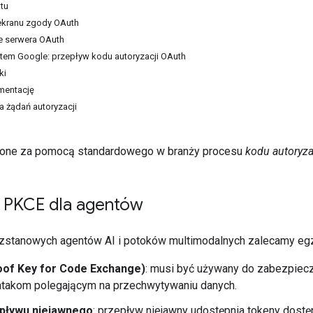
tu
ekranu zgody OAuth
 serwera OAuth
tem Google: przepływ kodu autoryzacji OAuth
ki
mentację
a żądań autoryzacji
zone za pomocą standardowego w branży procesu
kodu autoryza
 i PKCE dla agentów
zstanowych agentów AI i potoków multimodalnych zalecamy 
of Key for Code Exchange)
: musi być używany do zabezpiecz
atakom polegającym na przechwytywaniu danych.
pływu niejawnego
: przepływ niejawny udostępnia tokeny dostę