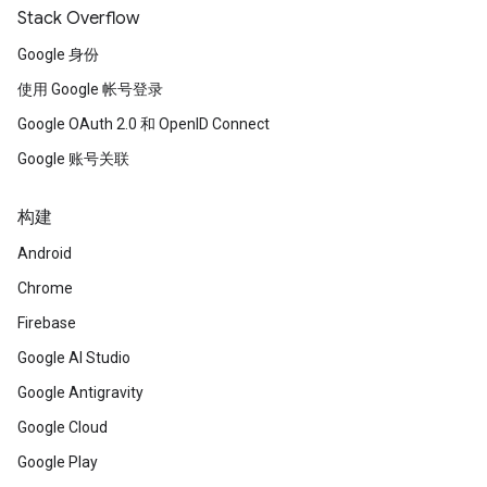
Stack Overflow
Google 身份
使用 Google 帐号登录
Google OAuth 2.0 和 OpenID Connect
Google 账号关联
构建
Android
Chrome
Firebase
Google AI Studio
Google Antigravity
Google Cloud
Google Play