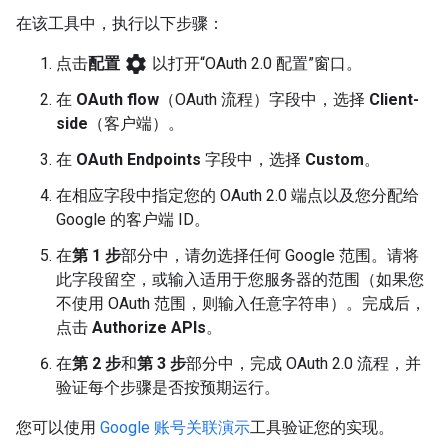
在该工具中，执行以下步骤：
settings
点击
配置
以打开“OAuth 2.0 配置”窗口。
在
OAuth flow
（OAuth 流程）字段中，选择
Client-
side
（客户端）。
在
OAuth Endpoints
字段中，选择
Custom
。
在相应字段中指定您的 OAuth 2.0 端点以及您分配给
Google 的客户端 ID。
在
第 1 步
部分中，请勿选择任何 Google 范围。请将
此字段留空，或输入适用于您服务器的范围（如果您
不使用 OAuth 范围，则输入任意字符串）。完成后，
点击
Authorize APIs
。
在
第 2 步
和
第 3 步
部分中，完成 OAuth 2.0 流程，并
验证每个步骤是否按预期运行。
您可以使用
Google 账号关联演示
工具验证您的实现。