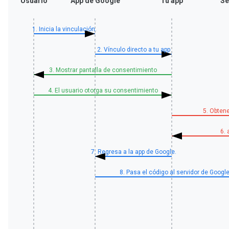
Usuario
App de Google
Tu app
Se
1. Inicia la vinculación.
2. Vínculo directo a tu app
3. Mostrar pantalla de consentimiento
4. El usuario otorga su consentimiento
5. Obten
6.
7. Regresa a la app de Google.
8. Pasa el código al servidor de Googl