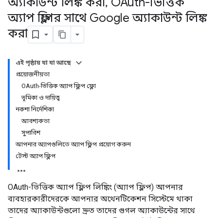
অ্যাকাউন্ট লিঙ্ক করা
,
OAuth-ভিত্তিক
অ্যাপ ফ্লিপের সাথে Google অ্যাকাউন্ট লিঙ্ক
করা
এই পৃষ্ঠায় যা যা আছে
প্রয়োজনীয়তা
OAuth-ভিত্তিক অ্যাপ ফ্লিপ ফ্লো
ভূমিকা ও দায়িত্ব
নকশা নির্দেশিকা
আবশ্যকতা
সুপারিশ
আপনার অ্যাপগুলিতে অ্যাপ ফ্লিপ প্রয়োগ করুন
টেস্ট অ্যাপ ফ্লিপ
OAuth-ভিত্তিক অ্যাপ ফ্লিপ লিঙ্কিং (অ্যাপ ফ্লিপ) আপনার
ব্যবহারকারীদেরকে আপনার অথেনটিকেশন সিস্টেমে থাকা
তাদের অ্যাকাউন্টগুলো দ্রুত তাদের গুগল অ্যাকাউন্টের সাথে