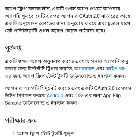
অ্যাপ ফ্লিপ চলাকালীন, একটি গুগল অ্যাপ প্রথমে আপনার
অ্যাপটি খুলবে, যেটি এরপর আপনার OAuth 2.0 সার্ভারের কাছে
একটি অনুমোদন কোডের জন্য অনুরোধ করবে এবং চূড়ান্ত ধাপে
সেই প্রতিক্রিয়াটি গুগল অ্যাপে ফেরত পাঠানো হবে।
পূর্বশর্ত
একটি গুগল অ্যাপ অনুকরণ করতে এবং আপনার অ্যাপটি চালু
করার জন্য ইন্টেন্টটি ট্রিগার করতে,
অ্যান্ড্রয়েড
এবং
আইওএস-
এর
জন্য অ্যাপ ফ্লিপ টেস্ট টুলটি ডাউনলোড ও ইনস্টল করুন।
আপনার অ্যাপটি সিমুলেট করতে এবং একটি OAuth 2.0 রেসপন্স
টাইপ নির্বাচন করতে
Android
এবং
iOS-
এর জন্য App Flip
Sample ডাউনলোড ও ইনস্টল করুন।
পরীক্ষার ক্রম
অ্যাপ ফ্লিপ টেস্ট টুলটি খুলুন।