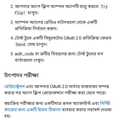
আপনার অ্যাপ ফ্লিপ স্যাম্পল অ্যাপটি চালু করতে
Try
Flip!
চাপুন।
স্যাম্পল অ্যাপের রেডিও বাটনগুলো থেকে একটি
প্রতিক্রিয়া নির্বাচন করুন।
টেস্ট টুলে একটি সিমুলেটেড OAuth 2.0 প্রতিক্রিয়া ফেরত
Send
সেন্ড চাপুন।
auth_code বা ত্রুটির বিবরণের জন্য টেস্ট টুলের লগ
বার্তাগুলো দেখুন।
উৎপাদন পরীক্ষা
রেজিস্ট্রেশন
এবং আপনার OAuth 2.0 সার্ভার বাস্তবায়ন সম্পন্ন
করার পর অ্যাপ ফ্লিপ প্রোডাকশনে পরীক্ষা করা যেতে পারে।
স্বয়ংক্রিয় পরীক্ষার জন্য একটিমাত্র গুগল অ্যাকাউন্ট এবং
নির্দিষ্ট
কাজের জন্য একটি ইমেল ঠিকানা
ব্যবহার করার পরামর্শ দেওয়া
হয়।