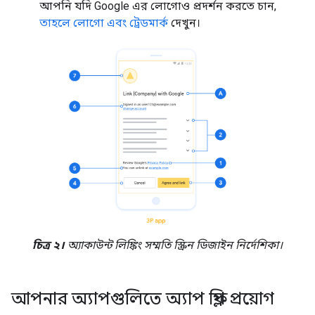
আপনি যদি Google এর লোগোও প্রদর্শন করতে চান,
তাহলে লোগো এবং ট্রেডমার্ক
দেখুন।
চিত্র ২।
অ্যাকাউন্ট লিঙ্কিং সম্মতি স্ক্রিন ডিজাইন নির্দেশিকা।
আপনার অ্যাপগুলিতে অ্যাপ ফ্লিপ প্রয়োগ