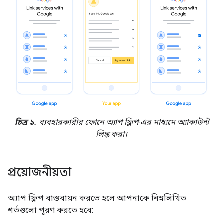
চিত্র ১.
ব্যবহারকারীর ফোনে অ্যাপ ফ্লিপ-এর মাধ্যমে অ্যাকাউন্ট
লিঙ্ক করা।
প্রয়োজনীয়তা
অ্যাপ ফ্লিপ বাস্তবায়ন করতে হলে আপনাকে নিম্নলিখিত
শর্তগুলো পূরণ করতে হবে: