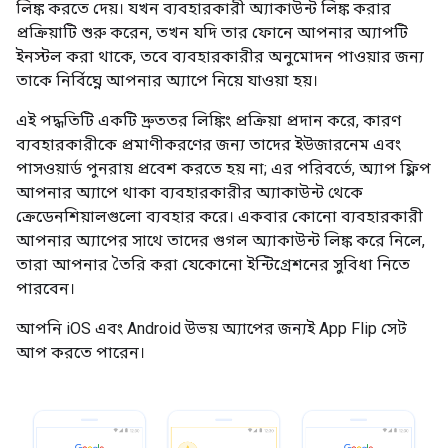
লিঙ্ক করতে দেয়। যখন ব্যবহারকারী অ্যাকাউন্ট লিঙ্ক করার
প্রক্রিয়াটি শুরু করেন, তখন যদি তার ফোনে আপনার অ্যাপটি
ইনস্টল করা থাকে, তবে ব্যবহারকারীর অনুমোদন পাওয়ার জন্য
তাকে নির্বিঘ্নে আপনার অ্যাপে নিয়ে যাওয়া হয়।
এই পদ্ধতিটি একটি দ্রুততর লিঙ্কিং প্রক্রিয়া প্রদান করে, কারণ
ব্যবহারকারীকে প্রমাণীকরণের জন্য তাদের ইউজারনেম এবং
পাসওয়ার্ড পুনরায় প্রবেশ করতে হয় না; এর পরিবর্তে, অ্যাপ ফ্লিপ
আপনার অ্যাপে থাকা ব্যবহারকারীর অ্যাকাউন্ট থেকে
ক্রেডেনশিয়ালগুলো ব্যবহার করে। একবার কোনো ব্যবহারকারী
আপনার অ্যাপের সাথে তাদের গুগল অ্যাকাউন্ট লিঙ্ক করে নিলে,
তারা আপনার তৈরি করা যেকোনো ইন্টিগ্রেশনের সুবিধা নিতে
পারবেন।
আপনি iOS এবং Android উভয় অ্যাপের জন্যই App Flip সেট
আপ করতে পারেন।