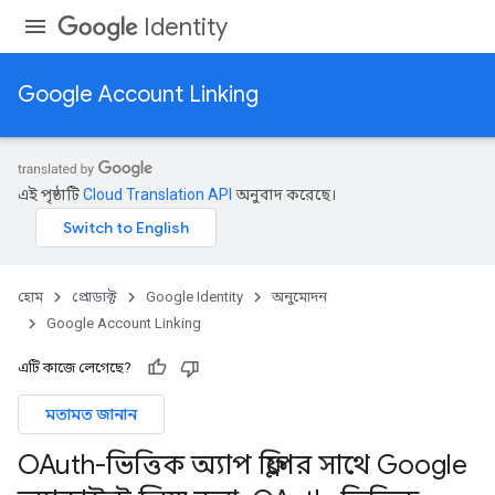
Identity
Google Account Linking
এই পৃষ্ঠাটি
Cloud Translation API
অনুবাদ করেছে।
হোম
প্রোডাক্ট
Google Identity
অনুমোদন
Google Account Linking
এটি কাজে লেগেছে?
মতামত জানান
OAuth-ভিত্তিক অ্যাপ ফ্লিপের সাথে Google