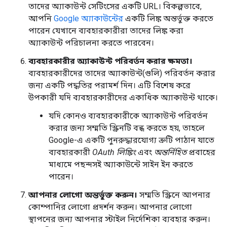
তাদের অ্যাকাউন্ট সেটিংসের একটি URL। বিকল্পভাবে,
আপনি
Google অ্যাকাউন্টের
একটি লিঙ্ক অন্তর্ভুক্ত করতে
পারেন যেখানে ব্যবহারকারীরা তাদের লিঙ্ক করা
অ্যাকাউন্ট পরিচালনা করতে পারবেন।
ব্যবহারকারীর অ্যাকাউন্ট পরিবর্তন করার ক্ষমতা।
ব্যবহারকারীদের তাদের অ্যাকাউন্ট(গুলি) পরিবর্তন করার
জন্য একটি পদ্ধতির পরামর্শ দিন। এটি বিশেষ করে
উপকারী যদি ব্যবহারকারীদের একাধিক অ্যাকাউন্ট থাকে।
যদি কোনও ব্যবহারকারীকে অ্যাকাউন্ট পরিবর্তন
করার জন্য সম্মতি স্ক্রিনটি বন্ধ করতে হয়, তাহলে
Google-এ একটি পুনরুদ্ধারযোগ্য ত্রুটি পাঠান যাতে
ব্যবহারকারী
OAuth লিঙ্কিং
এবং
অন্তর্নিহিত
প্রবাহের
মাধ্যমে পছন্দসই অ্যাকাউন্টে সাইন ইন করতে
পারেন।
আপনার লোগো অন্তর্ভুক্ত করুন।
সম্মতি স্ক্রিনে আপনার
কোম্পানির লোগো প্রদর্শন করুন। আপনার লোগো
স্থাপনের জন্য আপনার স্টাইল নির্দেশিকা ব্যবহার করুন।