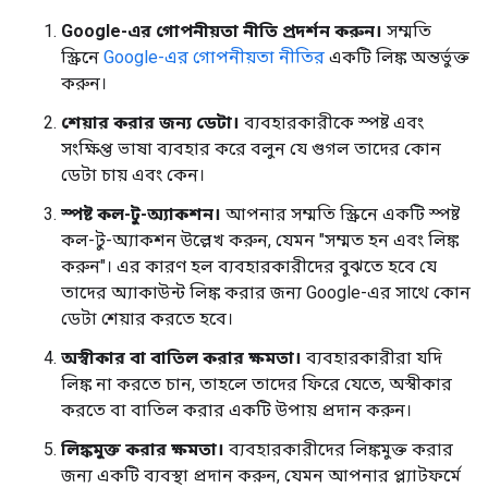
Google-এর গোপনীয়তা নীতি প্রদর্শন করুন।
সম্মতি
স্ক্রিনে
Google-এর গোপনীয়তা নীতির
একটি লিঙ্ক অন্তর্ভুক্ত
করুন।
শেয়ার করার জন্য ডেটা।
ব্যবহারকারীকে স্পষ্ট এবং
সংক্ষিপ্ত ভাষা ব্যবহার করে বলুন যে গুগল তাদের কোন
ডেটা চায় এবং কেন।
স্পষ্ট কল-টু-অ্যাকশন।
আপনার সম্মতি স্ক্রিনে একটি স্পষ্ট
কল-টু-অ্যাকশন উল্লেখ করুন, যেমন "সম্মত হন এবং লিঙ্ক
করুন"। এর কারণ হল ব্যবহারকারীদের বুঝতে হবে যে
তাদের অ্যাকাউন্ট লিঙ্ক করার জন্য Google-এর সাথে কোন
ডেটা শেয়ার করতে হবে।
অস্বীকার বা বাতিল করার ক্ষমতা।
ব্যবহারকারীরা যদি
লিঙ্ক না করতে চান, তাহলে তাদের ফিরে যেতে, অস্বীকার
করতে বা বাতিল করার একটি উপায় প্রদান করুন।
লিঙ্কমুক্ত করার ক্ষমতা।
ব্যবহারকারীদের লিঙ্কমুক্ত করার
জন্য একটি ব্যবস্থা প্রদান করুন, যেমন আপনার প্ল্যাটফর্মে