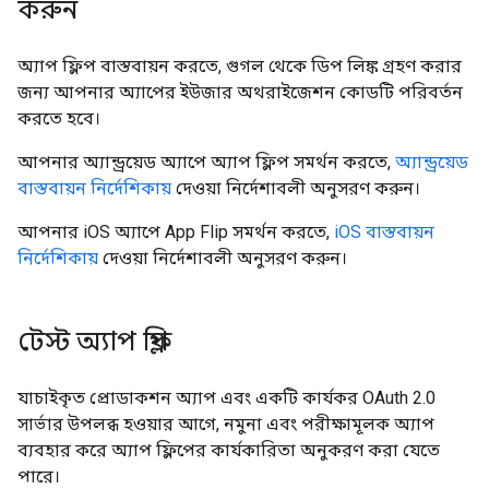
করুন
অ্যাপ ফ্লিপ বাস্তবায়ন করতে, গুগল থেকে ডিপ লিঙ্ক গ্রহণ করার
জন্য আপনার অ্যাপের ইউজার অথরাইজেশন কোডটি পরিবর্তন
করতে হবে।
আপনার অ্যান্ড্রয়েড অ্যাপে অ্যাপ ফ্লিপ সমর্থন করতে,
অ্যান্ড্রয়েড
বাস্তবায়ন নির্দেশিকায়
দেওয়া নির্দেশাবলী অনুসরণ করুন।
আপনার iOS অ্যাপে App Flip সমর্থন করতে,
iOS বাস্তবায়ন
নির্দেশিকায়
দেওয়া নির্দেশাবলী অনুসরণ করুন।
টেস্ট অ্যাপ ফ্লিপ
যাচাইকৃত প্রোডাকশন অ্যাপ এবং একটি কার্যকর OAuth 2.0
সার্ভার উপলব্ধ হওয়ার আগে, নমুনা এবং পরীক্ষামূলক অ্যাপ
ব্যবহার করে অ্যাপ ফ্লিপের কার্যকারিতা অনুকরণ করা যেতে
পারে।