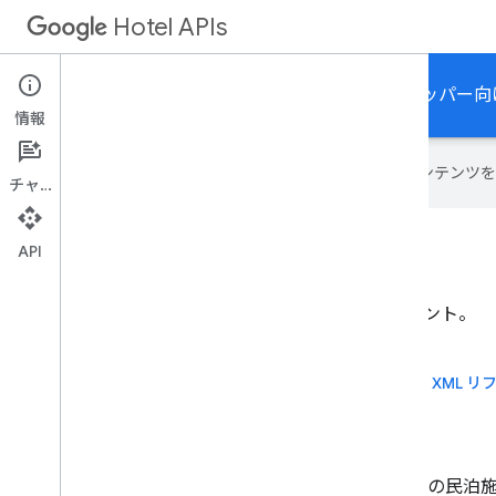
Hotel APIs
ホテルの料金とホテル コンテンツに関するデベロッパー向
情報
Google は AI 技術を使用して、コン
チャット
API
ホテルの料金
Google にホテルの料金を送信するためのドキュメント。
デベロッパー ガイド
API リファレンス
XML リ
貸し別荘
民泊では、旅行業界の Google パートナー様が個々の民