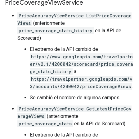
Price
Coverage
View
Service
PriceAccuracyViewService.ListPriceCoverage
Views
(anteriormente
price_coverage_stats_history
en la API de
Scorecard)
El extremo de la API cambió de
https://www.googleapis.com/travelpartn
er/v2.1/4200042/scorecard/price_covera
ge_stats_history
a
https://travelpartner.googleapis.com/v
3/accounts/4200042/priceCoverageViews
.
Se cambió el nombre de algunos campos.
PriceAccuracyViewService.GetLatestPriceCov
erageViews
(anteriormente
price_coverage_stats
en la API de Scorecard)
El extremo de la API cambió de