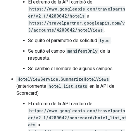
El extremo de la API cambió de
https://www.googleapis.com/travelpartn
er/v2.1/4200042/hotels
a
https://travelpartner.googleapis.com/v
3/accounts/4200042/hotelViews
.
Se quitó el parámetro de solicitud
type
.
Se quitó el campo
manifestOnly
de la
respuesta.
Se cambió el nombre de algunos campos.
HotelViewService.SummarizeHotelViews
(anteriormente
hotel_list_stats
en la API de
Scorecard)
El extremo de la API cambió de
https://www.googleapis.com/travelpartn
er/v2.1/4200042/scorecard/hotel_list_st
ats
a