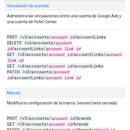
Vinculación de cuentas
Administra las vinculaciones entre una cuenta de Google Ads y
una cuenta de Hotel Center.
POST /v3/accounts/
account id
/accountLinks
DELETE /v3/accounts/
account
id
/accountLinks/
account link id
GET /v3/accounts/
account id
/accountLinks/
account
link id
GET /v3/accounts/
account id
/accountLinks
PATCH /v3/accounts/
account
id
/accountLinks/
account link id
Marcas
Modifica la configuración de la marca. (versión beta cerrada)
POST /v3/accounts/
account id
/brands
GET /v3/accounts/
account id
/brands
PATCH /v3/accounts/
account id
/brands/
brand id