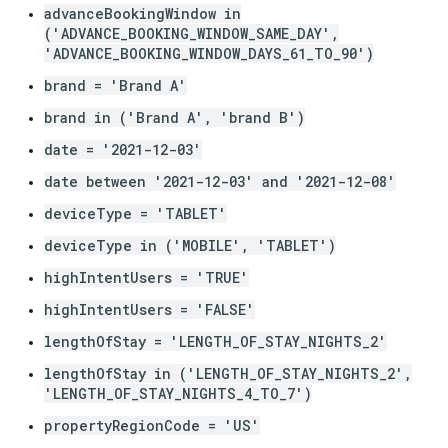
advanceBookingWindow in
('ADVANCE_BOOKING_WINDOW_SAME_DAY',
'ADVANCE_BOOKING_WINDOW_DAYS_61_TO_90')
brand = 'Brand A'
brand in ('Brand A', 'brand B')
date = '2021-12-03'
date between '2021-12-03' and '2021-12-08'
deviceType = 'TABLET'
deviceType in ('MOBILE', 'TABLET')
highIntentUsers = 'TRUE'
highIntentUsers = 'FALSE'
lengthOfStay = 'LENGTH_OF_STAY_NIGHTS_2'
lengthOfStay in ('LENGTH_OF_STAY_NIGHTS_2',
'LENGTH_OF_STAY_NIGHTS_4_TO_7')
propertyRegionCode = 'US'