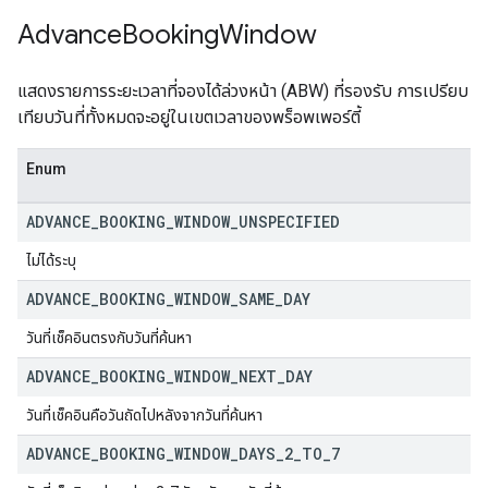
Advance
Booking
Window
แสดงรายการระยะเวลาที่จองได้ล่วงหน้า (ABW) ที่รองรับ การเปรียบ
เทียบวันที่ทั้งหมดจะอยู่ในเขตเวลาของพร็อพเพอร์ตี้
Enum
ADVANCE
_
BOOKING
_
WINDOW
_
UNSPECIFIED
ไม่ได้ระบุ
ADVANCE
_
BOOKING
_
WINDOW
_
SAME
_
DAY
วันที่เช็คอินตรงกับวันที่ค้นหา
ADVANCE
_
BOOKING
_
WINDOW
_
NEXT
_
DAY
วันที่เช็คอินคือวันถัดไปหลังจากวันที่ค้นหา
ADVANCE
_
BOOKING
_
WINDOW
_
DAYS
_
2
_
TO
_
7