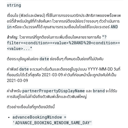
string
เงื่อนไข (ฟิลด์และนิพจน์) ที่ใช้ในการกรองเมตริกประสิทธิภาพของพร็อพเพ
อร์ตี้สําหรับบัญชีที่กําลังค้นหา ไวยากรณ์ต้องมีช่องว่างรอบๆ ตัวดำเนินการ
in
AND
หรือจะเว้นวรรคก็ได้ คุณสามารถรวมเงื่อนไขโดยใช้โอเปอเรเตอร์
"?
สำคัญ:
ไวยากรณ์ที่ถูกต้องในการเพิ่มเงื่อนไขหลายรายการคือ
filter=<condition>=<value>%20AND%20<condition>=
<value>..."
date
ต้องระบุข้อมูลในช่อง
ช่องอื่นๆ ทั้งหมดเป็นช่องที่ไม่บังคับ
date
ค่าฟิลด์
จะรวมค่าเริ่มต้นและต้องอยู่ในรูปแบบ YYYY-MM-DD วันที่
ที่ยอมรับได้เร็วที่สุดคือ 2021-03-09 ค่าวันที่ก่อนหน้านี้จะถูกบังคับให้เป็น
2021-03-09
partnerPropertyDisplayName
brand
ค่าสำหรับ
และ
จะได้รับ
การจับคู่โดยไม่คำนึงถึงตัวพิมพ์เล็กและตัวพิมพ์ใหญ่
ตัวอย่างเงื่อนไขที่ถูกต้องมีดังนี้
advanceBookingWindow =
'ADVANCE_BOOKING_WINDOW_SAME_DAY'