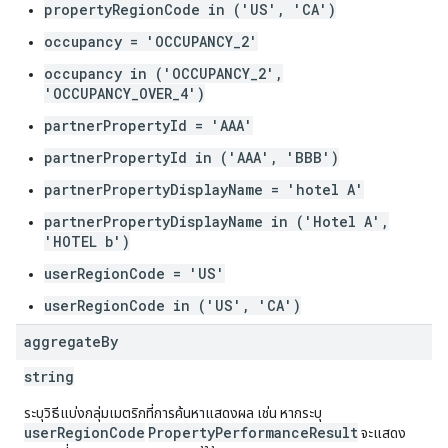
propertyRegionCode in ('US', 'CA')
occupancy = 'OCCUPANCY_2'
occupancy in ('OCCUPANCY_2',
'OCCUPANCY_OVER_4')
partnerPropertyId = 'AAA'
partnerPropertyId in ('AAA', 'BBB')
partnerPropertyDisplayName = 'hotel A'
partnerPropertyDisplayName in ('Hotel A',
'HOTEL b')
userRegionCode = 'US'
userRegionCode in ('US', 'CA')
aggregate
By
string
ระบุวิธีแบ่งกลุ่มเมตริกที่การค้นหาแสดงผล เช่น หากระบุ
userRegionCode
PropertyPerformanceResult
จะแสดง