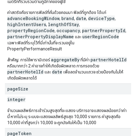
เมตริกที่รวบรวมตามภูมิภาคของผู้ใช้
ค่าสตริงคือรายการฟิลด์ที่คั่นด้วยคอมมา ฟิลด์ที่ถูกต้อง ได้แก่
advanceBookingWindow
brand
date
deviceType
,
,
,
,
highIntentUsers
lengthOfStay
,
,
propertyRegionCode
occupancy
partnerPropertyId
,
,
,
partnerPropertyDisplayName
userRegionCode
และ
เฉพาะฟิลด์ที่ระบุไว้ที่นี่เท่านั้นที่จะรวมอยู่ใน
PropertyPerformanceResult
aggregateBy
partnerHotelId
สำคัญ
: การใช้พารามิเตอร์
ที่มีค่า
หรือมากกว่า 2 ค่าอาจทำให้เกิดข้อผิดพลาด การกรองด้วย
partnerHotelId
date
และ
เพื่อลดจำนวนแถวจะช่วยป้องกันไม่ให้
เกิดข้อผิดพลาดได้
page
Size
integer
จำนวนผลลัพธ์การเข้าร่วมสูงสุดที่จะแสดง บริการอาจแสดงผลน้อยกว่าค่า
นี้ หากไม่ระบุ ระบบจะแสดงผลลัพธ์สูงสุด 10,000 รายการ ค่าสูงสุดคือ
10,000 ค่าที่สูงกว่า 10,000 จะถูกบังคับให้เป็น 10,000
page
Token