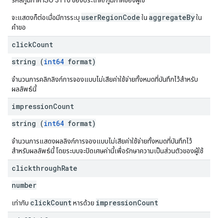
รหัสภูมิภาค ISO 3116 ของประเทศ/ภูมิภาคของผู้ใช้
userRegionCode
aggregateBy
จะแสดงก็ต่อเมื่อมีการระบุ
ใน
ใน
คำขอ
click
Count
string (
int64
format)
จำนวนการคลิกลิงก์การจองแบบไม่เสียค่าใช้จ่ายทั้งหมดที่บันทึกไว้สำหรับ
ผลลัพธ์นี้
impression
Count
string (
int64
format)
จำนวนการแสดงผลลิงก์การจองแบบไม่เสียค่าใช้จ่ายทั้งหมดที่บันทึกไว้
สำหรับผลลัพธ์นี้ โดยระบบจะปัดเศษค่านี้เพื่อรักษาความเป็นส่วนตัวของผู้ใช้
clickthrough
Rate
number
clickCount
impressionCount
เท่ากับ
หารด้วย