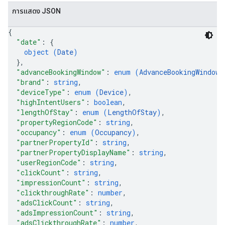
การแสดง JSON
{
"date"
: 
{
object (
Date
)
}
,
"advanceBookingWindow"
: 
enum (
AdvanceBookingWindow
)
"brand"
: 
string
,
"deviceType"
: 
enum (
Device
)
,
"highIntentUsers"
: 
boolean
,
"lengthOfStay"
: 
enum (
LengthOfStay
)
,
"propertyRegionCode"
: 
string
,
"occupancy"
: 
enum (
Occupancy
)
,
"partnerPropertyId"
: 
string
,
"partnerPropertyDisplayName"
: 
string
,
"userRegionCode"
: 
string
,
"clickCount"
: 
string
,
"impressionCount"
: 
string
,
"clickthroughRate"
: 
number
,
"adsClickCount"
: 
string
,
"adsImpressionCount"
: 
string
,
"adsClickthroughRate"
: 
number
,