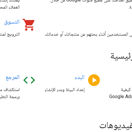
.
العملاء المحت
shopping_cart
التسوق
ى المستخدمين أثناء بحثهم عن منتجاتك أو خدماتك
الترويج لمنت
رئيسية
code
play_circle
البدء
المرجع
 كيفية
إعداد البيئة وبدء الإنشاء
استكشاف مر
تخدام Google Ads
برمجة التطب
فيديوهات