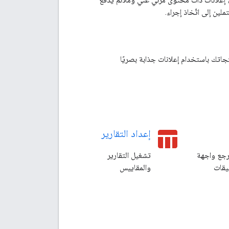
ملين إلى اتّخاذ إجراء.
جاتك باستخدام إعلانات جذابة بصريًا
table_chart
إعداد التقارير
جع واجهة
تشغيل التقارير
يقات
والمقاييس