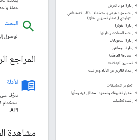
إدارة مواد العرض
حملة واحدة
إنشاء مواد عرض باستخدام الذكاء الاصطناعي
التوليدي (إصدار تجريبي مغلق)
search
البحث
إدارة الفوترة
إنشاء الحملات وإدارتها
الوصول إل
إدارة التحويلات
إدارة الجماهير
المراجع ال
المعالجة المجمّعة
تحسين الإعلانات
إعداد تقارير عن الأداء ومراقبته
menu_book
الأدلة
تطوير التطبيقات
اختبار تطبيقك وتحديد المشاكل فيه وحلّها
تعرَّف على
إنشاء تطبيقك
اس
API.
مشاهدة ال