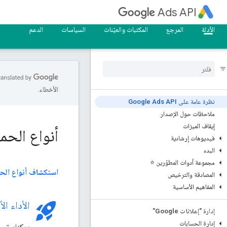
Ads API
الأدلة
المرجع
المكتبات والعيّنات
السياسات
الدعم
الأخطاء.
نظرة عامة على Google Ads API
ملاحظات حول الإصدار
إيقاف الميزات
أنواع الحم
فيديوهات إرشادية
البدء
مجموعة أدوات المطوّرين ⭐
استكشاف أنواع الح
المصادقة والترخيص
المفاهيم الأساسية
rocket_launch
الأداء ال
إدارة "إعلانات Google"
إدارة الحسابات