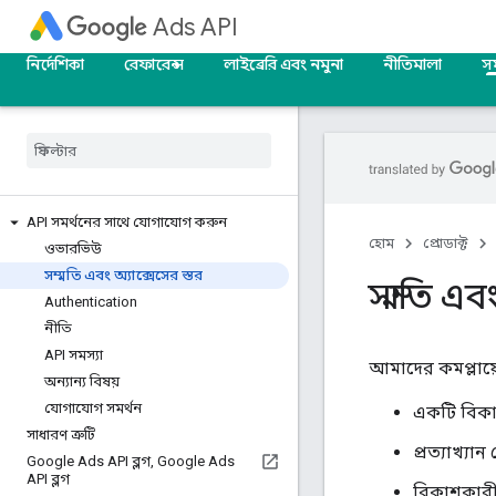
Ads API
নির্দেশিকা
রেফারেন্স
লাইব্রেরি এবং নমুনা
নীতিমালা
সম
API সমর্থনের সাথে যোগাযোগ করুন
হোম
প্রোডাক্ট
ওভারভিউ
সম্মতি এবং অ্যাক্সেসের স্তর
সম্মতি এবং
Authentication
নীতি
API সমস্যা
আমাদের কমপ্লায়ে
অন্যান্য বিষয়
যোগাযোগ সমর্থন
একটি বিকাশ
সাধারণ ত্রুটি
প্রত্যাখ্
Google Ads API ব্লগ
,
Google Ads
API ব্লগ
বিকাশকারী 