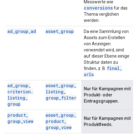
Messwerte wie
conversions
für das
Thema verglichen
werden.
ad
_
group
_
ad
asset
_
group
Da eine Sammlung von
Assets zum Erstellen
von Anzeigen
verwendet wird, sind
auf dieser Ebene einige
Struktur daten zu
final
_
finden, z. B.
urls
.
ad
_
group
_
asset
_
group
_
Nur für Kampagnen mit
criterion
.
listing
_
Produkt- oder
listing
_
group
_
filter
Eintragsgruppen.
group
product
_
asset
_
group
_
Nur für Kampagnen mit
group
_
view
product
_
Produktfeeds.
group
_
view