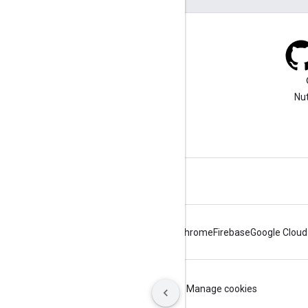
Blog
In unserem Blog finden Sie
Nut
wichtige Ankündigungen.
Android
Chrome
Firebase
Google Cloud
Nutzungsbedingungen
Datenschutz
Manage cookies