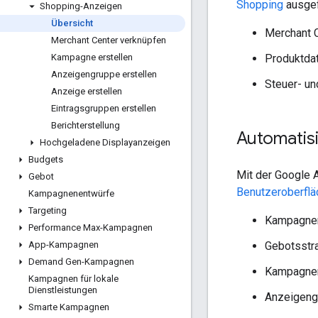
Shopping
ausgef
Shopping-Anzeigen
Übersicht
Merchant 
Merchant Center verknüpfen
Produktdat
Kampagne erstellen
Anzeigengruppe erstellen
Steuer- un
Anzeige erstellen
Eintragsgruppen erstellen
Berichterstellung
Automatis
Hochgeladene Displayanzeigen
Budgets
Mit der Google A
Gebot
Benutzeroberflä
Kampagnenentwürfe
Targeting
Kampagne
Performance Max-Kampagnen
Gebotsstr
App-Kampagnen
Demand Gen-Kampagnen
Kampagne
Kampagnen für lokale
Dienstleistungen
Anzeigeng
Smarte Kampagnen