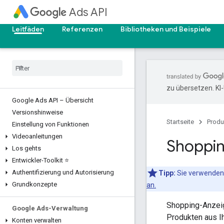
Ads API
Leitfäden
Referenzen
Bibliotheken und Beispiele
zu übersetzen. KI
Google Ads API – Übersicht
Versionshinweise
Startseite
Produ
Einstellung von Funktionen
Videoanleitungen
Shoppi
Los gehts
Entwickler-Toolkit ⭐
Authentifizierung und Autorisierung
Tipp:
Sie verwenden
Grundkonzepte
an.
Shopping-Anzeig
Google Ads-Verwaltung
Produkten aus I
Konten verwalten