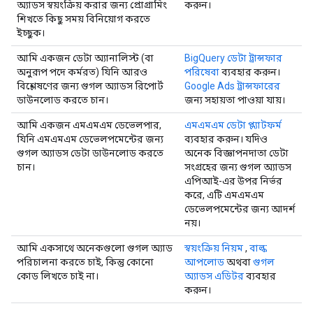
অ্যাডস স্বয়ংক্রিয় করার জন্য প্রোগ্রামিং
করুন।
শিখতে কিছু সময় বিনিয়োগ করতে
ইচ্ছুক।
আমি একজন ডেটা অ্যানালিস্ট (বা
BigQuery ডেটা ট্রান্সফার
অনুরূপ পদে কর্মরত) যিনি আরও
পরিষেবা
ব্যবহার করুন।
বিশ্লেষণের জন্য গুগল অ্যাডস রিপোর্ট
Google Ads ট্রান্সফারের
ডাউনলোড করতে চান।
জন্য সহায়তা পাওয়া যায়।
আমি একজন এমএমএম ডেভেলপার,
এমএমএম ডেটা প্ল্যাটফর্ম
যিনি এমএমএম ডেভেলপমেন্টের জন্য
ব্যবহার করুন। যদিও
গুগল অ্যাডস ডেটা ডাউনলোড করতে
অনেক বিজ্ঞাপনদাতা ডেটা
চান।
সংগ্রহের জন্য গুগল অ্যাডস
এপিআই-এর উপর নির্ভর
করে, এটি এমএমএম
ডেভেলপমেন্টের জন্য আদর্শ
নয়।
আমি একসাথে অনেকগুলো গুগল অ্যাড
স্বয়ংক্রিয় নিয়ম
,
বাল্ক
পরিচালনা করতে চাই, কিন্তু কোনো
আপলোড
অথবা
গুগল
কোড লিখতে চাই না।
অ্যাডস এডিটর
ব্যবহার
করুন।