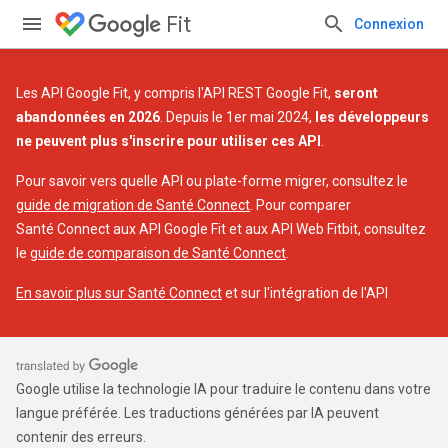
Fit
Connexion
Les API Google Fit, y compris l'API REST Google Fit,
seront
abandonnées en 2026
. Depuis le 1er mai 2024,
les développeurs
ne peuvent plus s'inscrire pour utiliser ces API
.
Pour savoir vers quelle API ou plate-forme migrer, consultez le
guide de migration de Santé Connect
. Pour comparer
Santé Connect aux API Google Fit et aux API Web Fitbit, consultez
le
guide de comparaison de Santé Connect
.
En savoir plus sur Santé Connect
et sur l'intégration de l'API
Google utilise la technologie IA pour traduire le contenu dans votre
langue préférée. Les traductions générées par IA peuvent
contenir des erreurs.