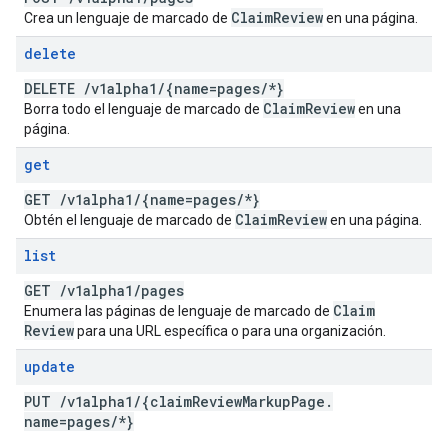
Claim
Review
Crea un lenguaje de marcado de
en una página.
delete
DELETE
/
v1alpha1
/
{name=pages
/
*}
Claim
Review
Borra todo el lenguaje de marcado de
en una
página.
get
GET
/
v1alpha1
/
{name=pages
/
*}
Claim
Review
Obtén el lenguaje de marcado de
en una página.
list
GET
/
v1alpha1
/
pages
Claim
Enumera las páginas de lenguaje de marcado de
Review
para una URL específica o para una organización.
update
PUT
/
v1alpha1
/
{claim
Review
Markup
Page
.
name=pages
/
*}