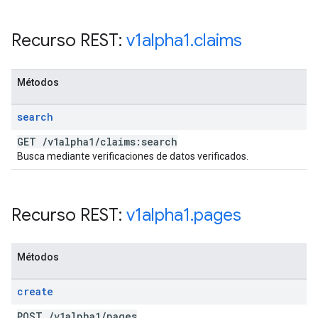
Recurso REST:
v1alpha1
.
claims
Métodos
search
GET
/
v1alpha1
/
claims:search
Busca mediante verificaciones de datos verificados.
Recurso REST:
v1alpha1
.
pages
Métodos
create
POST
/
v1alpha1
/
pages