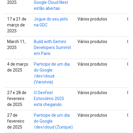
2025
Google Cloud Next
estão abertas
17 a 21 de
Jogue do seu jeito
Vários produtos
Glo
março de
na GDC
2025
March 11,
Build with Gemini:
Vários produtos
Glo
2025
Developers Summit
em Paris
4 de março
Participe de um dia
Vários produtos
Glo
de 2025
do Google
/dev/cloud
(Varsóvia)
27 e 28 de
O DevFest
Vários produtos
Glo
fevereiro
Estocolmo 2025
de 2025
está chegando
27 de
Participe de um dia
Vários produtos
Glo
fevereiro
do Google
de 2025
/dev/cloud (Zurique)