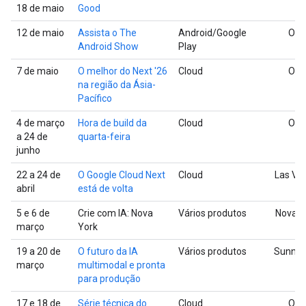
18 de maio
Good
12 de maio
Assista o The
Android/Google
On-l
Android Show
Play
7 de maio
O melhor do Next '26
Cloud
On-l
na região da Ásia-
Pacífico
4 de março
Hora de build da
Cloud
On-l
a 24 de
quarta-feira
junho
22 a 24 de
O Google Cloud Next
Cloud
Las Ve
abril
está de volta
5 e 6 de
Crie com IA: Nova
Vários produtos
Nova Y
março
York
19 a 20 de
O futuro da IA
Vários produtos
Sunnyv
março
multimodal e pronta
para produção
17 e 18 de
Série técnica do
Cloud
On-l