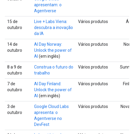
apresentam: o
Agentverse
15 de
Live + Labs Viena:
Vários produtos
Áust
outubro
descubra a inovação
da IA
14 de
AI Day Norway:
Vários produtos
Noru
outubro
Unlock the power of
AI
(em inglês)
8 a 9 de
Construa o futuro do
Vários produtos
Sunnyv
outubro
trabalho
7 de
AI Day Finland:
Vários produtos
Finlâ
outubro
Unlock the power of
AI
(em inglês)
3 de
Google Cloud Labs
Vários produtos
Nova Y
outubro
apresenta: o
Agentverse no
DevFest