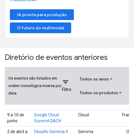
IA pronta para produção
O futuro do multimodal
Diretório de eventos anteriores
Os eventos são listados em
Todos os anos
filter_list
ordem cronológica inversa por
Filtro:
Todos os produtos
data.
9 a 10 de
Google Cloud
Cloud
Frankf
junho
Summit DACH
2 de abril a
Desafio Gemma 4
Gemma
On-l