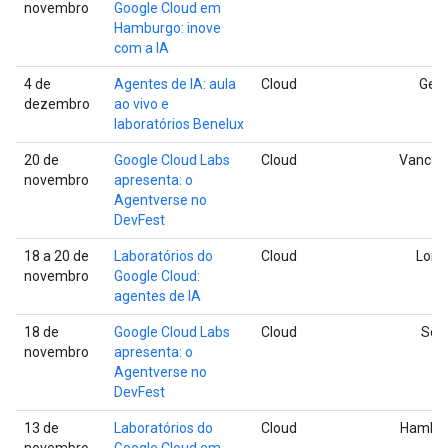
novembro
Google Cloud em
Hamburgo: inove
com a IA
4 de
Agentes de IA: aula
Cloud
Gen
dezembro
ao vivo e
laboratórios Benelux
20 de
Google Cloud Labs
Cloud
Vancou
novembro
apresenta: o
Agentverse no
DevFest
18 a 20 de
Laboratórios do
Cloud
Lond
novembro
Google Cloud:
agentes de IA
18 de
Google Cloud Labs
Cloud
Seat
novembro
apresenta: o
Agentverse no
DevFest
13 de
Laboratórios do
Cloud
Hambu
novembro
Google Cloud em