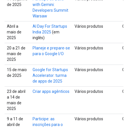
de 2025
with Gemini:
Developers Summit
Warsaw
Abril a
AI Day For Startups
Vários produtos
Glo
maio de
India 2025
(em
2025
inglês)
20 a 21 de
Planeje e prepare-se
Vários produtos
Glo
maio de
para o Google I/O
2025
15 de maio
Google for Startups
Vários produtos
Glo
de 2025
Accelerator: turma
de apps de 2025
23 de abril
Criar apps agênticos
Vários produtos
Glo
a 14 de
maio de
2025
9 a 11 de
Participe: as
Vários produtos
Glo
abril de
inscrições para o