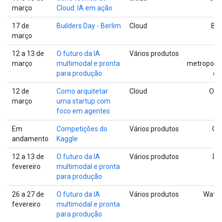
março
Cloud: IA em ação
17 de
Builders Day - Berlim
Cloud
Ber
março
12 a 13 de
O futuro da IA
Vários produtos
Á
março
multimodal e pronta
metropolit
para produção
de
12 de
Como arquitetar
Cloud
On-l
março
uma startup com
foco em agentes
Em
Competições do
Vários produtos
Glo
andamento
Kaggle
12 a 13 de
O futuro da IA
Vários produtos
Dal
fevereiro
multimodal e pronta
para produção
26 a 27 de
O futuro da IA
Vários produtos
Water
fevereiro
multimodal e pronta
para produção