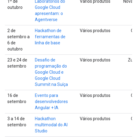
1º de
Laboratórios do
Vários produtos
Nova Y
outubro
Google Cloud
apresentam: o
Agentverse
2 de
Hackathon de
Vários produtos
Glo
setembro a
ferramentas de
6 de
linha de base
outubro
23 e 24 de
Desafio de
Vários produtos
Zuri
setembro
programação do
Google Cloud e
Google Cloud
Summit na Suíça
16 de
Evento para
Vários produtos
Glo
setembro
desenvolvedores
Angular + IA
3 a 14 de
Hackathon
Vários produtos
Glo
setembro
multimodal do AI
Studio