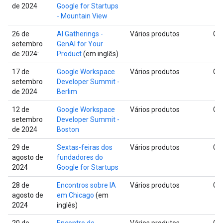
de 2024
Google for Startups
- Mountain View
26 de
AI Gatherings -
Vários produtos
Glo
setembro
GenAI for Your
de 2024:
Product
(em inglês)
17 de
Google Workspace
Vários produtos
Glo
setembro
Developer Summit -
de 2024
Berlim
12 de
Google Workspace
Vários produtos
Glo
setembro
Developer Summit -
de 2024
Boston
29 de
Sextas-feiras dos
Vários produtos
Glo
agosto de
fundadores do
2024
Google for Startups
28 de
Encontros sobre IA
Vários produtos
Glo
agosto de
em Chicago
(em
2024
inglês)
20 de
Encontro de
Vários produtos
Glo