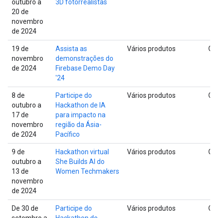
outubro a
3D fotorrealistas
20 de
novembro
de 2024
19 de
Assista as
Vários produtos
Glo
novembro
demonstrações do
de 2024
Firebase Demo Day
'24
8 de
Participe do
Vários produtos
Glo
outubro a
Hackathon de IA
17 de
para impacto na
novembro
região da Ásia-
de 2024
Pacífico
9 de
Hackathon virtual
Vários produtos
Glo
outubro a
She Builds AI do
13 de
Women Techmakers
novembro
de 2024
De 30 de
Participe do
Vários produtos
Glo
setembro a
Hackathon do