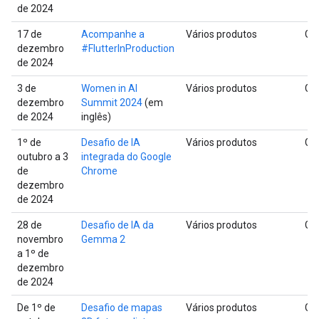
de 2024
17 de
Acompanhe a
Vários produtos
Glo
dezembro
#FlutterInProduction
de 2024
3 de
Women in AI
Vários produtos
Glo
dezembro
Summit 2024
(em
de 2024
inglês)
1º de
Desafio de IA
Vários produtos
Glo
outubro a 3
integrada do Google
de
Chrome
dezembro
de 2024
28 de
Desafio de IA da
Vários produtos
Glo
novembro
Gemma 2
a 1º de
dezembro
de 2024
De 1º de
Desafio de mapas
Vários produtos
Glo