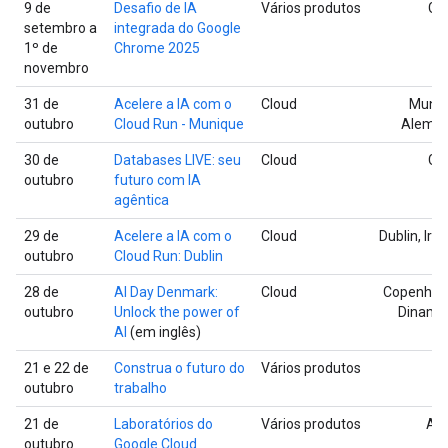
9 de
Desafio de IA
Vários produtos
Glo
setembro a
integrada do Google
1º de
Chrome 2025
novembro
31 de
Acelere a IA com o
Cloud
Muniq
outubro
Cloud Run - Munique
Alema
30 de
Databases LIVE: seu
Cloud
Glo
outubro
futuro com IA
agêntica
29 de
Acelere a IA com o
Cloud
Dublin, Irl
outubro
Cloud Run: Dublin
28 de
AI Day Denmark:
Cloud
Copenhag
outubro
Unlock the power of
Dinama
AI
(em inglês)
21 e 22 de
Construa o futuro do
Vários produtos
Pa
outubro
trabalho
21 de
Laboratórios do
Vários produtos
Aus
outubro
Google Cloud