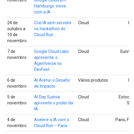
Hamburgo: inove
com a IA
24 de
Crie IA sem servidor
Cloud
Glo
outubro a
no hackathon do
10 de
Cloud Run
novembro
7 de
Google Cloud Labs
Cloud
Sunnyv
novembro
apresenta: o
Agentverse no
DevFest
6 de
AI Arena: o Desafio
Vários produtos
Glo
novembro
de Impacto
5 de
AI Day Suécia:
Cloud
Estocol
novembro
aproveite o poder da
Sué
IA
4 de
Acelere a IA com o
Cloud
Paris, Fr
novembro
Cloud Run – Paris