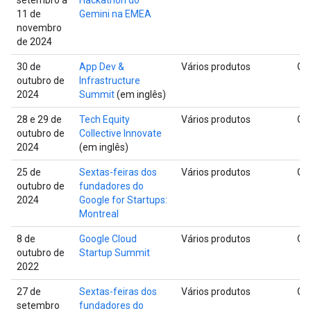
11 de
Gemini na EMEA
novembro
de 2024
30 de
App Dev &
Vários produtos
Glo
outubro de
Infrastructure
2024
Summit
(em inglês)
28 e 29 de
Tech Equity
Vários produtos
Glo
outubro de
Collective Innovate
2024
(em inglês)
25 de
Sextas-feiras dos
Vários produtos
Glo
outubro de
fundadores do
2024
Google for Startups:
Montreal
8 de
Google Cloud
Vários produtos
Glo
outubro de
Startup Summit
2022
27 de
Sextas-feiras dos
Vários produtos
Glo
setembro
fundadores do