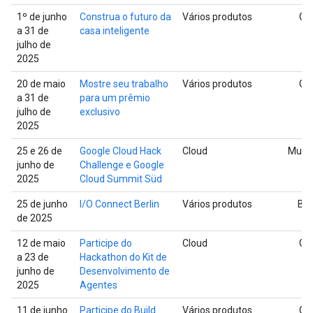
1º de junho
Construa o futuro da
Vários produtos
Glo
a 31 de
casa inteligente
julho de
2025
20 de maio
Mostre seu trabalho
Vários produtos
Glo
a 31 de
para um prêmio
julho de
exclusivo
2025
25 e 26 de
Google Cloud Hack
Cloud
Muni
junho de
Challenge e Google
2025
Cloud Summit Süd
25 de junho
I/O Connect Berlin
Vários produtos
Ber
de 2025
12 de maio
Participe do
Cloud
Glo
a 23 de
Hackathon do Kit de
junho de
Desenvolvimento de
2025
Agentes
11 de junho
Participe do Build
Vários produtos
Glo