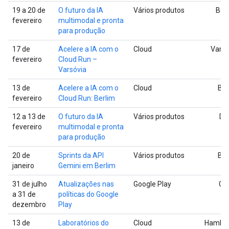
19 a 20 de
O futuro da IA
Vários produtos
Bos
fevereiro
multimodal e pronta
para produção
17 de
Acelere a IA com o
Cloud
Varsó
fevereiro
Cloud Run –
Varsóvia
13 de
Acelere a IA com o
Cloud
Ber
fevereiro
Cloud Run: Berlim
12 a 13 de
O futuro da IA
Vários produtos
Dal
fevereiro
multimodal e pronta
para produção
20 de
Sprints da API
Vários produtos
Ber
janeiro
Gemini em Berlim
31 de julho
Atualizações nas
Google Play
Glo
a 31 de
políticas do Google
dezembro
Play
13 de
Laboratórios do
Cloud
Hambu