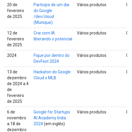
20 de
Participe de um dia
Vários produtos
Glo
fevereiro
do Google
de 2025
/dev/cloud
(Munique)
12 de
Crie com IA:
Vários produtos
Glo
fevereiro
liberando o potencial
de 2025
2024
Fique por dentro do
Vários produtos
Glo
DevFest 2024
13 de
Hackaton do Google
Vários produtos
Glo
dezembro
Cloud x MLB
de 2024 a 4
de
fevereiro
de 2025
6 de
Google for Startups
Vários produtos
Glo
novembro
AI Academy India
a 18 de
2024
(em inglês)
dezembro