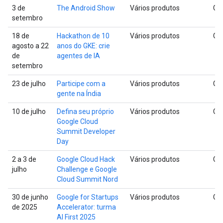
3 de
The Android Show
Vários produtos
Glo
setembro
18 de
Hackathon de 10
Vários produtos
Glo
agosto a 22
anos do GKE: crie
de
agentes de IA
setembro
23 de julho
Participe com a
Vários produtos
Glo
gente na Índia
10 de julho
Defina seu próprio
Vários produtos
Glo
Google Cloud
Summit Developer
Day
2 a 3 de
Google Cloud Hack
Vários produtos
Glo
julho
Challenge e Google
Cloud Summit Nord
30 de junho
Google for Startups
Vários produtos
Glo
de 2025
Accelerator: turma
AI First 2025