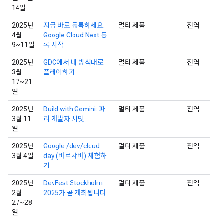
14일
2025년
지금 바로 등록하세요:
멀티 제품
전역
4월
Google Cloud Next 등
9~11일
록 시작
2025년
GDC에서 내 방식대로
멀티 제품
전역
3월
플레이하기
17~21
일
2025년
Build with Gemini: 파
멀티 제품
전역
3월 11
리 개발자 서밋
일
2025년
Google /dev/cloud
멀티 제품
전역
3월 4일
day (바르샤바) 체험하
기
2025년
DevFest Stockholm
멀티 제품
전역
2월
2025가 곧 개최됩니다
27~28
일