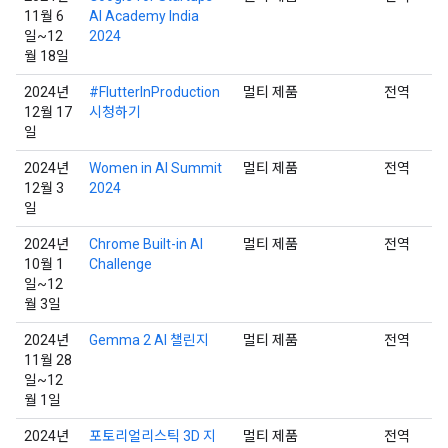
11월 6
AI Academy India
일~12
2024
월 18일
2024년
#FlutterInProduction
멀티 제품
전역
12월 17
시청하기
일
2024년
Women in AI Summit
멀티 제품
전역
12월 3
2024
일
2024년
Chrome Built-in AI
멀티 제품
전역
10월 1
Challenge
일~12
월 3일
2024년
Gemma 2 AI 챌린지
멀티 제품
전역
11월 28
일~12
월 1일
2024년
포토리얼리스틱 3D 지
멀티 제품
전역