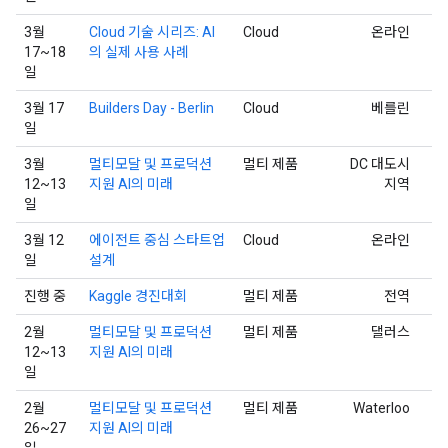
3월
Cloud 기술 시리즈: AI
Cloud
온라인
17~18
의 실제 사용 사례
일
3월 17
Builders Day - Berlin
Cloud
베를린
일
3월
멀티모달 및 프로덕션
멀티 제품
DC 대도시
12~13
지원 AI의 미래
지역
일
3월 12
에이전트 중심 스타트업
Cloud
온라인
일
설계
진행 중
Kaggle 경진대회
멀티 제품
전역
2월
멀티모달 및 프로덕션
멀티 제품
댈러스
12~13
지원 AI의 미래
일
2월
멀티모달 및 프로덕션
멀티 제품
Waterloo
26~27
지원 AI의 미래
일