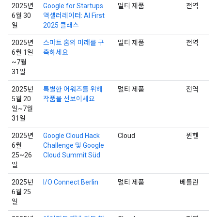
2025년
Google for Startups
멀티 제품
전역
6월 30
액셀러레이터: AI First
일
2025 클래스
2025년
스마트 홈의 미래를 구
멀티 제품
전역
6월 1일
축하세요
~7월
31일
2025년
특별한 어워즈를 위해
멀티 제품
전역
5월 20
작품을 선보이세요
일~7월
31일
2025년
Google Cloud Hack
Cloud
뮌헨
6월
Challenge 및 Google
25~26
Cloud Summit Süd
일
2025년
I/O Connect Berlin
멀티 제품
베를린
6월 25
일