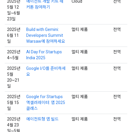
2025년
에이전트 개발 키트 해
Cloud
전역
5월 12
커톤 참여하기
일~6월
23일
2025년
Build with Gemini:
멀티 제품
전역
6월 11
Developers Summit
일
Warsaw에 참여하세요
2025년
AI Day For Startups
멀티 제품
전역
4~5월
India 2025
2025년
Google I/O를 준비하세
멀티 제품
전역
5월
요
20~21
일
2025년
Google for Startups
멀티 제품
전역
5월 15
액셀러레이터: 앱 2025
일
클래스
2025년
에이전트형 앱 빌드
멀티 제품
전역
4월 23
일~5월