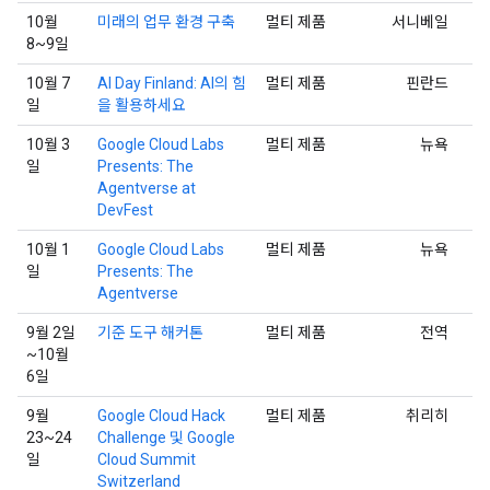
10월
미래의 업무 환경 구축
멀티 제품
서니베일
8~9일
10월 7
AI Day Finland: AI의 힘
멀티 제품
핀란드
일
을 활용하세요
10월 3
Google Cloud Labs
멀티 제품
뉴욕
일
Presents: The
Agentverse at
DevFest
10월 1
Google Cloud Labs
멀티 제품
뉴욕
일
Presents: The
Agentverse
9월 2일
기준 도구 해커톤
멀티 제품
전역
~10월
6일
9월
Google Cloud Hack
멀티 제품
취리히
23~24
Challenge 및 Google
일
Cloud Summit
Switzerland