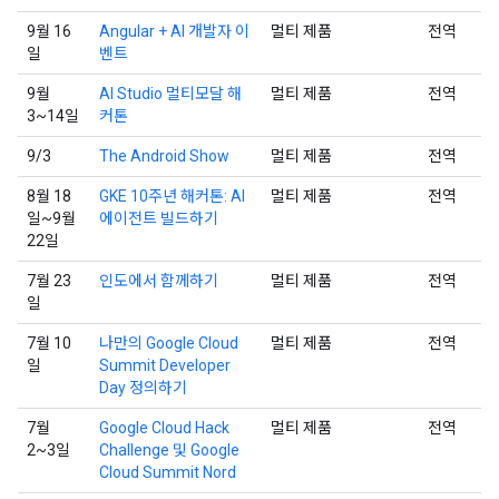
9월 16
Angular + AI 개발자 이
멀티 제품
전역
일
벤트
9월
AI Studio 멀티모달 해
멀티 제품
전역
3~14일
커톤
9/3
The Android Show
멀티 제품
전역
8월 18
GKE 10주년 해커톤: AI
멀티 제품
전역
일~9월
에이전트 빌드하기
22일
7월 23
인도에서 함께하기
멀티 제품
전역
일
7월 10
나만의 Google Cloud
멀티 제품
전역
일
Summit Developer
Day 정의하기
7월
Google Cloud Hack
멀티 제품
전역
2~3일
Challenge 및 Google
Cloud Summit Nord