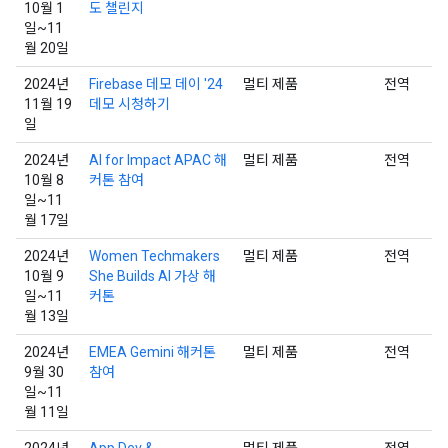
10월 1
도 챌린지
일~11
월 20일
2024년
Firebase 데모 데이 '24
멀티 제품
전역
11월 19
데모 시청하기
일
2024년
AI for Impact APAC 해
멀티 제품
전역
10월 8
커톤 참여
일~11
월 17일
2024년
Women Techmakers
멀티 제품
전역
10월 9
She Builds AI 가상 해
일~11
커톤
월 13일
2024년
EMEA Gemini 해커톤
멀티 제품
전역
9월 30
참여
일~11
월 11일
2024년
App Dev &
멀티 제품
전역