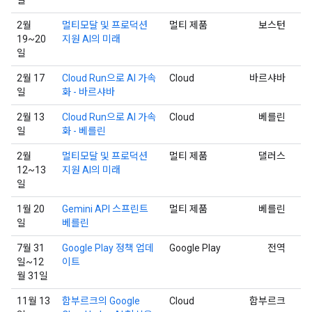
2월
멀티모달 및 프로덕션
멀티 제품
보스턴
19~20
지원 AI의 미래
일
2월 17
Cloud Run으로 AI 가속
Cloud
바르샤바
일
화 - 바르샤바
2월 13
Cloud Run으로 AI 가속
Cloud
베를린
일
화 - 베를린
2월
멀티모달 및 프로덕션
멀티 제품
댈러스
12~13
지원 AI의 미래
일
1월 20
Gemini API 스프린트
멀티 제품
베를린
일
베를린
7월 31
Google Play 정책 업데
Google Play
전역
일~12
이트
월 31일
11월 13
함부르크의 Google
Cloud
함부르크