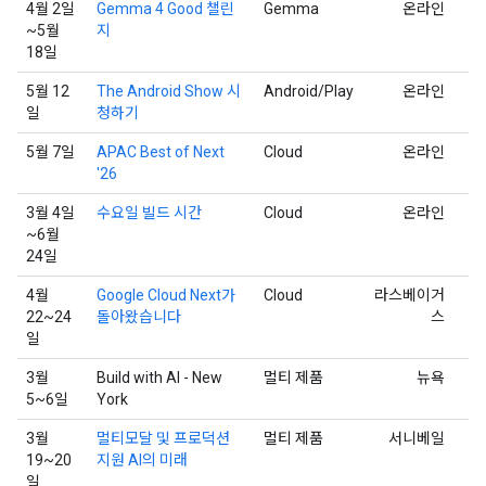
4월 2일
Gemma 4 Good 챌린
Gemma
온라인
~5월
지
18일
5월 12
The Android Show 시
Android/Play
온라인
일
청하기
5월 7일
APAC Best of Next
Cloud
온라인
'26
3월 4일
수요일 빌드 시간
Cloud
온라인
~6월
24일
4월
Google Cloud Next가
Cloud
라스베이거
22~24
돌아왔습니다
스
일
3월
Build with AI - New
멀티 제품
뉴욕
5~6일
York
3월
멀티모달 및 프로덕션
멀티 제품
서니베일
19~20
지원 AI의 미래
일