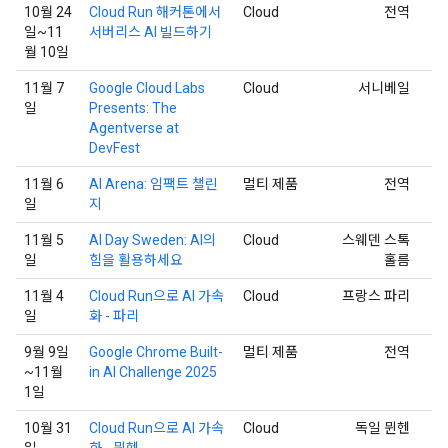
10월 24
Cloud Run 해커톤에서
Cloud
전역
일~11
서버리스 AI 빌드하기
월 10일
11월 7
Google Cloud Labs
Cloud
서니베일
일
Presents: The
Agentverse at
DevFest
11월 6
AI Arena: 임팩트 챌린
멀티 제품
전역
일
지
11월 5
AI Day Sweden: AI의
Cloud
스웨덴 스톡
일
힘을 활용하세요
홀름
11월 4
Cloud Run으로 AI 가속
Cloud
프랑스 파리
일
화 - 파리
9월 9일
Google Chrome Built-
멀티 제품
전역
~11월
in AI Challenge 2025
1일
10월 31
Cloud Run으로 AI 가속
Cloud
독일 뮌헨
일
화 - 뮌헨