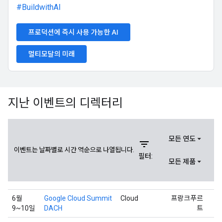
#BuildwithAI
프로덕션에 즉시 사용 가능한 AI
멀티모달의 미래
지난 이벤트의 디렉터리
모든 연도
filter_list
이벤트는 날짜별로 시간 역순으로 나열됩니다.
필터:
모든 제품
6월
Google Cloud Summit
Cloud
프랑크푸르
9~10일
DACH
트