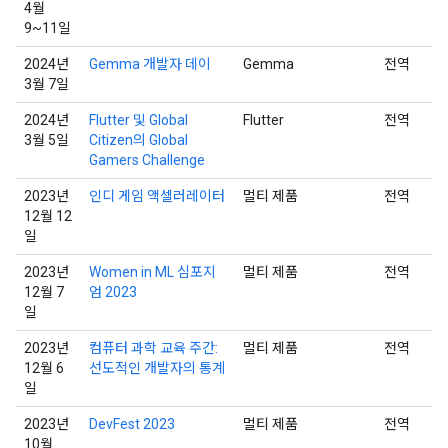
4월
9~11일
2024년
Gemma 개발자 데이
Gemma
전역
3월 7일
2024년
Flutter 및 Global
Flutter
전역
3월 5일
Citizen의 Global
Gamers Challenge
2023년
인디 게임 액셀러레이터
멀티 제품
전역
12월 12
일
2023년
Women in ML 심포지
멀티 제품
전역
12월 7
엄 2023
일
2023년
컴퓨터 과학 교육 주간:
멀티 제품
전역
12월 6
선도적인 개발자의 통계
일
2023년
DevFest 2023
멀티 제품
전역
10월