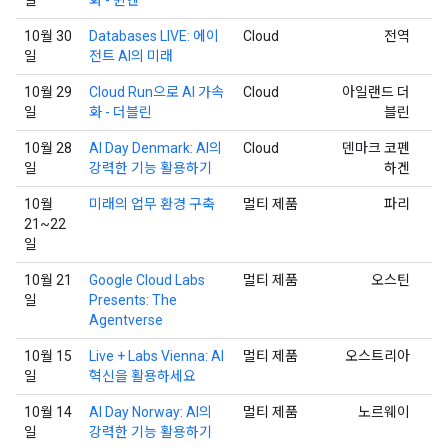
10월 30
Databases LIVE: 에이
Cloud
전역
일
전트 AI의 미래
10월 29
Cloud Run으로 AI 가속
Cloud
아일랜드 더
일
화 - 더블린
블린
10월 28
AI Day Denmark: AI의
Cloud
덴마크 코펜
일
강력한 기능 활용하기
하겐
10월
미래의 업무 환경 구축
멀티 제품
파리
21~22
일
10월 21
Google Cloud Labs
멀티 제품
오스틴
일
Presents: The
Agentverse
10월 15
Live + Labs Vienna: AI
멀티 제품
오스트리아
일
혁신을 활용하세요
10월 14
AI Day Norway: AI의
멀티 제품
노르웨이
일
강력한 기능 활용하기